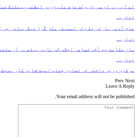
اے آیی بی او سی یَن دِیُت عزت مآب ؤزیٖر اعظمَس بینکنگ صنعتَ
اداریہ
عام آدمی پارٹی چھُ دِلہِ اسمبلی منٛز گُروٗ تیگ بہادر جی
اداریہ
مان حکوٗمت چھِ أکِس خصوٗصی اجلاس کِس ناوس پیٹھ پی آر سٹن
اداریہ
مرکزی وزیر داخلہ تہٕ تعاون جناب امیت شاہن کوٚر پنچکول
Prev
Next
Leave A Reply
Your email address will not be published.