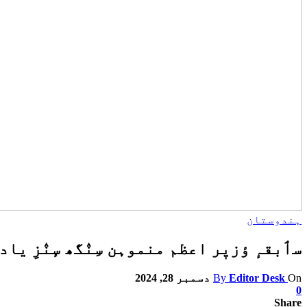
ہندوستان
سٲبقہٕ ؤزیٖر اعظم منموہن سِنٛگھ سٕنٛزِ یادگ
On
Editor Desk
By
دسمبر 28, 2024
0
Share