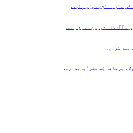
س منٛز پانٛژن دۄہَن ہٕنٛدِ…
 یَس سٮ۪ٹھاہ توہین آمیز بے…
ٹ پیش کران۔
ا، ہریانہ ہَس منٛز ‘پایدار…