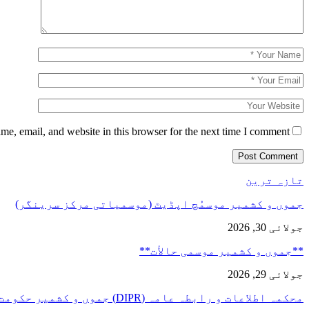
e, email, and website in this browser for the next time I comment.
تازہ ترین
جموں و کشمیر موسمُچ اپڈیٹ (موسمیاتی مرکز سرینگر)
جولائی 30, 2026
**جموں و كشمیر موسمی حالأت**
جولائی 29, 2026
محکمہ اطلاعات و رابطہ عامہ (DIPR) جموں و کشمیر حکومت طرفہ…