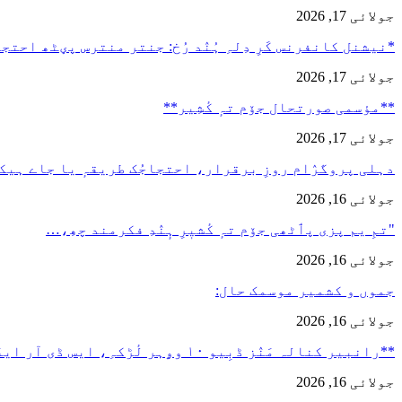
جولائی 17, 2026
*نیشنل کانفرنس کَرِ دِلہِ ہُنٛد رُخ: جنتر منترس پؠٹھ احت
جولائی 17, 2026
**مؤسمی صورتحال جۆم تہٕ کٔشِیر**
جولائی 17, 2026
دہلی پروگرٛام روزِ برقرار، احتجاجُک طریقہٕ یا جاے ہیک
جولائی 16, 2026
"تمِ یم پزی پٲٹھی جۆم تہٕ کٔشیٖرِ ہٕنٛدِ فکرمند چھِ،…
جولائی 16, 2026
جموں و کشمیر موسمک حال:
جولائی 16, 2026
**رانبیر کنالہ مَنٛز ڈبِیو ۱۰ وۄہر لٔڑکہِ، ایس ڈی آر ایفَن…
جولائی 16, 2026