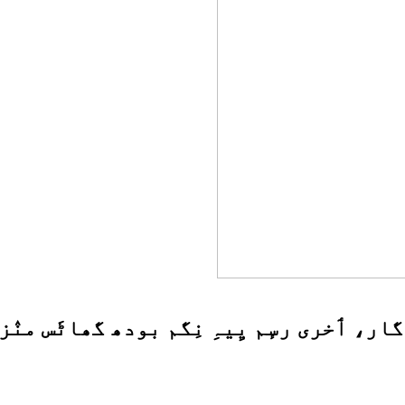
ار، ٲخری رسٕم یِیہِ نِگم بودھ گھاٹَس منٛز کر