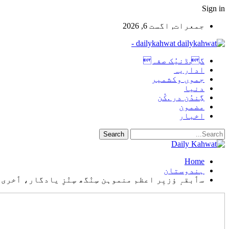
Sign in
جمعرات, اگست 6, 2026
dailykahwat -
گ.ڈنیُک صفہ
اداریہ
جموں وکشمیر
دنیا
گِندُن در .کُن
مضمون
اخبار
Home
ہندوستان
سٲبقہٕ ؤزیٖر اعظم منموہن سِنٛگھ سٕنٛزِ یادگار، ٲخری رسٕ