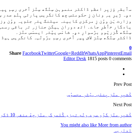
سٲبقہٕ ؤزیٖر اعظم ڈاکٹر منموہن سِنٛگھ سٕنٛز ٲخری رسٕم یِی
دۄہ ژیرِ یہِ ونان زِ حکومتس چھِ کانگریس پارٹی ہٕنٛدِ صدر س
وزارت ہَن ووٚن زِ مرکزی کابینہ میٹنگ پتہٕ جلدٕیہ ووٚن و
یادگار خٲطرٕ جاے۔ اتھ دوران ہیکَن جنازہٕ تہٕ باقی رسمی عمل
سِنٛگھ گُزریٛوو برٛسوارِ دۄہ شامَس ییٚتہِ ایمسَس منٛز۔
ڈاکٹر سِنٛگھ سٕنٛز لاش یِیہِ ٲخری رسٕم برٛونٛہہ کانگریس ہیڈ کوارٹر
0
Share
Facebook
Twitter
Google+
ReddIt
WhatsApp
Pinterest
Email
Editor Desk
1815 posts
0 comments
Prev Post
کٔشیٖرِ منٛز بِنلۍ ہیٚٹہٕ محسوٗس
Next Post
کٔشیٖرِ منٛز گوٚو سرد ونٛدٕ تیز، گُلمرگہِ منٛز چھُ منفی 10 ڈگری سیلسیس رِکارڈ کرنہٕ آمُت۔
You might also like
More from author
اداریہ