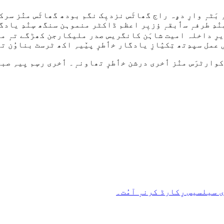
ہِ بَٹہٕ وارِ دۄہ راج گھاٹَس نزدیٖک نگم بودھ گھاٹَس منٛز س
ٕنٛدِ طرفہٕ سٲبقہٕ ؤزیٖر اعظم ڈاکٹر منموہن سنگھ سٕنٛدِ یاد
زیرِ داخلہ امیت شاہَن کانگریس صدر ملیکارجن کھڑگے تہٕ مرح
 سپدِتھ تِکیٛازِ یادگار خٲطرٕ پیٚیہِ اکھ ٹرسٹ بناوُن تہٕ اَ
َس منٛز ٲخری درشن خٲطرٕ تھاونہٕ۔ ٲخری رسٕم یِیہِ صبحٲے 9.30 بجہِ کر