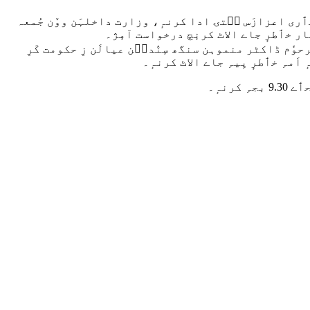
رکٲری اعزازَس سۭتۍ ادا کرنہٕ، وزارت داخلہَن ووٚن جُمعہ
گار خٲطرٕ جاے الاٹ کرنٕچ درخواست آمٕژ۔
وٗم ڈاکٹر منموہن سنگھ سٕنٛدٮ۪ن عیالَن زِ حکومت کَرِ
مہِ خٲطرٕ یِیہِ جاے الاٹ کرنہٕ۔
نہٕ۔