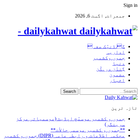
Sign in
جمعرات, اگست 6, 2026
dailykahwat -
گ.ڈنیُک صفہ
اداریہ
جموں وکشمیر
دنیا
گِندُن در .کُن
مضمون
اخبار
تازہ ترین
جموں و کشمیر موسمُچ اپڈیٹ (موسمیاتی مرکز
سرینگر)
**جموں و كشمیر موسمی حالأت**
محکمہ اطلاعات و رابطہ عامہ (DIPR) جموں و کشمیر