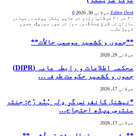
Editor Desk
جولائی 30, 2026
0
۳۰ تہِ ۳۱ جولائی: زیٛادٕ تر جایِو ہلکہٕ پؠٹھ درمیانہٕ
باران تہِ گرج چمک (دوہ دوہ تہِ سوہٕ سۅرؠ)، جموں
ڈویژنک
…
**جموں و كشمیر موسمی حالأت**
جولائی 29, 2026
محکمہ اطلاعات و رابطہ عامہ (DIPR)
جموں و کشمیر حکومت طرفہ…
جولائی 17, 2026
*نیشنل کانفرنس کَرِ دِلہِ ہُنٛد رُخ: جنتر
منترس پؠٹھ احتجاج…
جولائی 17, 2026
**مؤسمی صورتحال جۆم تہٕ کٔشِیر**