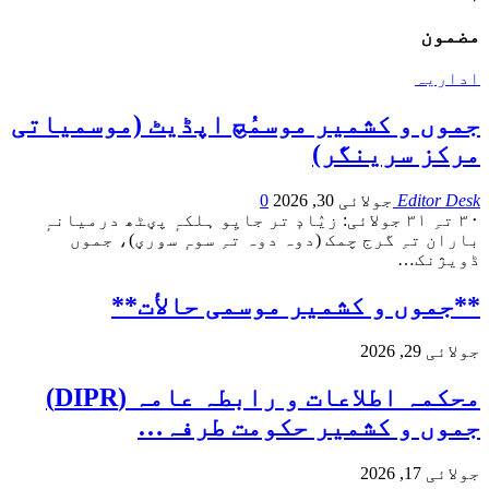
مضمون
اداریہ
جموں و کشمیر موسمُچ اپڈیٹ (موسمیاتی
مرکز سرینگر)
Editor Desk
جولائی 30, 2026
0
۳۰ تہِ ۳۱ جولائی: زیٛادٕ تر جایِو ہلکہٕ پؠٹھ درمیانہٕ
باران تہِ گرج چمک (دوہ دوہ تہِ سوہٕ سۅرؠ)، جموں
ڈویژنک
…
**جموں و كشمیر موسمی حالأت**
جولائی 29, 2026
محکمہ اطلاعات و رابطہ عامہ (DIPR)
جموں و کشمیر حکومت طرفہ…
جولائی 17, 2026