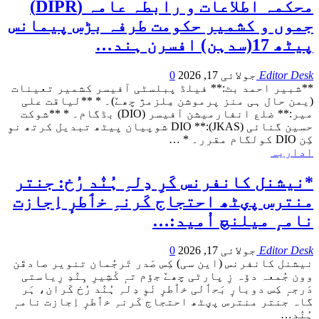
محکمہ اطلاعات و رابطہ عامہ (DIPR)
جموں و کشمیر حکومت طرفہ بڑس پیمانس
پیٹھ 17(سدہن) افسرن ہند…
Editor Desk
جولائی 17, 2026
0
**شبیر احمد بٹ:**
فیلڈ پبلسٹی آفیسر کشمیر تعینات
(یمن حال ہی منز پرموشن مِلزمژ چھےٚ)۔ *
**لیاقت علی
میر:** ضلع انفارمیشن آفیسر (DIO) بڈگام۔ *
**شوکت
حسین گنائی (JKAS):** DIO شوپیان پیٹھ تبدیل کرتھ نوِ
کِن DIO کولگام مقرر۔ *
…
اداریہ
*نیشنل کانفرنس کَرِ دِلہِ ہُنٛد رُخ: جنتر
منترس پؠٹھ احتجاج کَرنہِ خٲطرٕ اِجازت
نامہٕ میلنچ اُمید:…
Editor Desk
جولائی 17, 2026
0
نیشنل کانفرنس (این سی) کِس صَدر تَرجُمان تنویر صادقَن
وون جُمعہ دۆہ زِ پارٹی چھےٚ جۆم تہٕ کٔشِیرِ ہِنٛدِ رِیاستی
دَرجہٕ کِس دوبارٕ بَحٲلی خٲطرٕ نٔوِ دِلہِ ہُنٛد رُخ کَران، ہَر
گاہ جنتر منترس پؠٹھ احتجاج کَرنہِ خٲطرٕ اِجازت نامہٕ
ہُنٛد
…