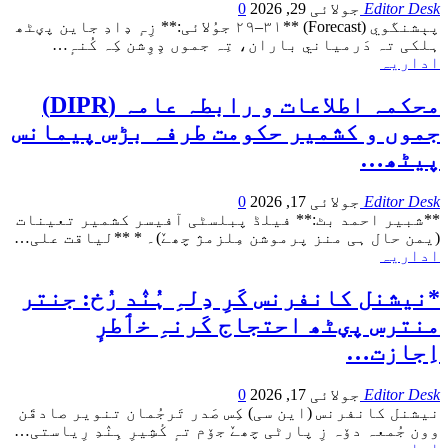
Editor Desk
جولائی 29, 2026
0
پېشنگوي (Forecast)
**۲۹–۳۱ جوُلائی:** زِہٕ ډادِ جاین پؠٹھ
ہلکی تہ دَرمياني باران، تِہ جموں ډِوِشن کِہ کُنہٕ
…
اداریہ
محکمہ اطلاعات و رابطہ عامہ (DIPR)
جموں و کشمیر حکومت طرفہ بڑس پیمانس
پیٹھ…
Editor Desk
جولائی 17, 2026
0
**شبیر احمد بٹ:**
فیلڈ پبلسٹی آفیسر کشمیر تعینات
(یمن حال ہی منز پرموشن مِلزمژ چھےٚ)۔ *
**لیاقت علی
…
اداریہ
*نیشنل کانفرنس کَرِ دِلہِ ہُنٛد رُخ: جنتر
منترس پؠٹھ احتجاج کَرنہِ خٲطرٕ
اِجازت…
Editor Desk
جولائی 17, 2026
0
نیشنل کانفرنس (این سی) کِس صَدر تَرجُمان تنویر صادقَن
وون جُمعہ دۆہ زِ پارٹی چھےٚ جۆم تہٕ کٔشِیرِ ہِنٛدِ رِیاستی
…