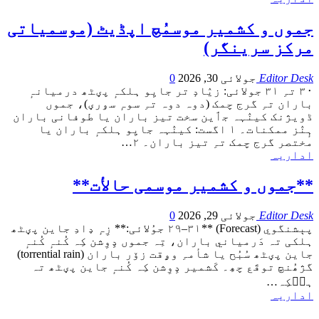
جموں و کشمیر موسمُچ اپڈیٹ (موسمیاتی
مرکز سرینگر)
Editor Desk
جولائی 30, 2026
0
۳۰ تہِ ۳۱ جولائی: زیٛادٕ تر جایِو ہلکہٕ پؠٹھ درمیانہٕ
باران تہِ گرج چمک (دوہ دوہ تہِ سوہٕ سۅرؠ)، جموں
ڈویژنک کینٛہہ جٲین سخت تیز باران یا طوفانی باران
ہٕنٛز ممکنات۔
۱ اگست: کینٛہہ جایِو ہلکہٕ باران یا
مختصر گرج چمک تہِ تیز باران۔
۲
…
اداریہ
**جموں و كشمیر موسمی حالأت**
Editor Desk
جولائی 29, 2026
0
پېشنگوي (Forecast)
**۲۹–۳۱ جوُلائی:** زِہٕ ډادِ جاین پؠٹھ
ہلکی تہ دَرمياني باران، تِہ جموں ډِوِشن کِہ کُنہٕ کُنہٕ
جاین پؠٹھ سُبُح يا شأمہِ وۄقت زۆر باران (torrential rain)
گژھُنچ توقَع چھِ۔ کَشمير ډِوِشن کِہ کُنہٕ جاین پؠٹھ تہ
ہٮ۪کِہ
…
اداریہ