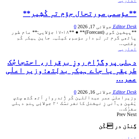
اداریہ
**مؤسمی صورتحال جۆم تہٕ کٔشِیر**
Editor Desk
جولائی 17, 2026
0
**پېشین گوی (Forecast)**
● **۱۷-۱۸ جۆلایی:** عام طور
پاٹھی گرم تہٕ نَم دار مؤسم، کینٛہہ جاین ہیکہِ کٔم
وقتس
…
اداریہ
دہلی پروگرٛام روزِ برقرار، احتجاجُک
طریقہٕ یا جاے ہیکہِ بدلِتھ: وزیر اعلٰی
عمر…
Editor Desk
جولائی 16, 2026
0
وزیراعلیٰ عمر عبداللہن کٔر ژٔندروارِ اَتھ کَتھِ سٟتؠ
یٔقیٖن دِہٲنی زِ نیشنل کانفرنسُک ۲۰ جولائِی ہِندِ دہلی
سفرُک
…
Prev
Next
گِندُن در .کُن
اداریہ