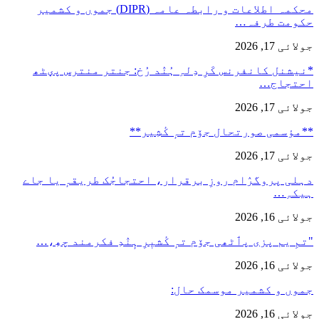
محکمہ اطلاعات و رابطہ عامہ (DIPR) جموں و کشمیر
حکومت طرفہ…
جولائی 17, 2026
*نیشنل کانفرنس کَرِ دِلہِ ہُنٛد رُخ: جنتر منترس پؠٹھ
احتجاج…
جولائی 17, 2026
**مؤسمی صورتحال جۆم تہٕ کٔشِیر**
جولائی 17, 2026
دہلی پروگرٛام روزِ برقرار، احتجاجُک طریقہٕ یا جاے
ہیکہِ…
جولائی 16, 2026
"تمِ یم پزی پٲٹھی جۆم تہٕ کٔشیٖرِ ہٕنٛدِ فکرمند چھِ،…
جولائی 16, 2026
جموں و کشمیر موسمک حال:
جولائی 16, 2026