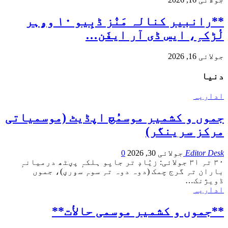
**رانبیر کنالہ مَنٛز ڈبِیو ۱۰ وۄہر
لٔڑکہِ، ایس ڈی آر ایفَن…
جولائی 16, 2026
دنیا
اداریہ
جموں و کشمیر موسمُچ اپڈیٹ (موسمیاتی
مرکز سرینگر)
Editor Desk
جولائی 30, 2026
0
۳۰ تہِ ۳۱ جولائی: زیٛادٕ تر جایِو ہلکہٕ پؠٹھ درمیانہٕ
باران تہِ گرج چمک (دوہ دوہ تہِ سوہٕ سۅرؠ)، جموں
ڈویژنک
…
اداریہ
**جموں و كشمیر موسمی حالأت**