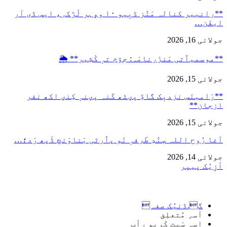
**رانبیر کنالہ مَنٛز ڈبِیو ۱۰ وۄہر لٔڑکہِ، ایس ڈی آر
ایفَن…
جولائی 16, 2026
**موسمیٲتی مَنزَرنامَہ: جۆم تہٕ کٔشِیر** 🌦️
جولائی 15, 2026
**رَامبنَس نزدیٖک گاڈِ پؠٹھ کَنہ پؠنہٕ کِنؠ اکھ نفر
ازجان**
جولائی 15, 2026
آغا رُوح اللہ سٕنٛدِ طَرفہٕ نٔو پٲرٹی بَناوَنچ ڈَپھ رَد؛…
جولائی 14, 2026
أزِیُک پیپر
گ.ڈنیُک صفہ
اَسہِ مُتعلِق
اسہِ سْیت کْریو رأب