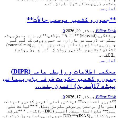
مختصر گرج چمک تہِ تیز باران۔
۲
…
اداریہ
**جموں و كشمیر موسمی حالأت**
Editor Desk
جولائی 29, 2026
0
پېشنگوي (Forecast)
**۲۹–۳۱ جوُلائی:** زِہٕ ډادِ جاین پؠٹھ
ہلکی تہ دَرمياني باران، تِہ جموں ډِوِشن کِہ کُنہٕ کُنہٕ
جاین پؠٹھ سُبُح يا شأمہِ وۄقت زۆر باران (torrential rain)
گژھُنچ توقَع چھِ۔ کَشمير ډِوِشن کِہ کُنہٕ جاین پؠٹھ تہ
ہٮ۪کِہ
…
اداریہ
محکمہ اطلاعات و رابطہ عامہ (DIPR)
جموں و کشمیر حکومت طرفہ بڑس پیمانس
پیٹھ 17(سدہن) افسرن ہند…
Editor Desk
جولائی 17, 2026
0
**شبیر احمد بٹ:**
فیلڈ پبلسٹی آفیسر کشمیر تعینات
(یمن حال ہی منز پرموشن مِلزمژ چھےٚ)۔ *
**لیاقت علی
میر:** ضلع انفارمیشن آفیسر (DIO) بڈگام۔ *
**شوکت
حسین گنائی (JKAS):** DIO شوپیان پیٹھ تبدیل کرتھ نوِ