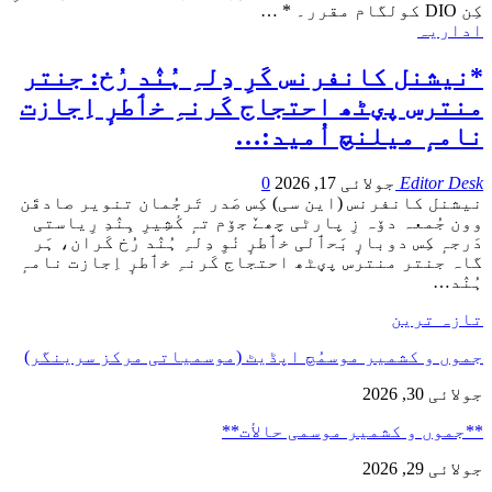
کِن DIO کولگام مقرر۔ *
…
اداریہ
*نیشنل کانفرنس کَرِ دِلہِ ہُنٛد رُخ: جنتر
منترس پؠٹھ احتجاج کَرنہِ خٲطرٕ اِجازت
نامہٕ میلنچ اُمید:…
Editor Desk
جولائی 17, 2026
0
نیشنل کانفرنس (این سی) کِس صَدر تَرجُمان تنویر صادقَن
وون جُمعہ دۆہ زِ پارٹی چھےٚ جۆم تہٕ کٔشِیرِ ہِنٛدِ رِیاستی
دَرجہٕ کِس دوبارٕ بَحٲلی خٲطرٕ نٔوِ دِلہِ ہُنٛد رُخ کَران، ہَر
گاہ جنتر منترس پؠٹھ احتجاج کَرنہِ خٲطرٕ اِجازت نامہٕ
ہُنٛد
…
تازہ ترین
جموں و کشمیر موسمُچ اپڈیٹ (موسمیاتی مرکز سرینگر)
جولائی 30, 2026
**جموں و كشمیر موسمی حالأت**
جولائی 29, 2026