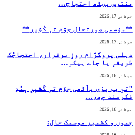
منترس پؠٹھ احتجاج…
جولائی 17, 2026
**مؤسمی صورتحال جۆم تہٕ کٔشِیر**
جولائی 17, 2026
دہلی پروگرٛام روزِ برقرار، احتجاجُک
طریقہٕ یا جاے ہیکہِ…
جولائی 16, 2026
"تمِ یم پزی پٲٹھی جۆم تہٕ کٔشیٖرِ ہٕنٛدِ
فکرمند چھِ،…
جولائی 16, 2026
جموں و کشمیر موسمک حال:
جولائی 16, 2026