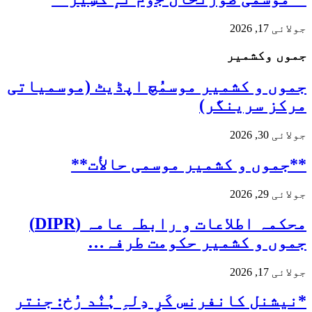
جولائی 17, 2026
جموں وکشمیر
جموں و کشمیر موسمُچ اپڈیٹ (موسمیاتی
مرکز سرینگر)
جولائی 30, 2026
**جموں و كشمیر موسمی حالأت**
جولائی 29, 2026
محکمہ اطلاعات و رابطہ عامہ (DIPR)
جموں و کشمیر حکومت طرفہ…
جولائی 17, 2026
*نیشنل کانفرنس کَرِ دِلہِ ہُنٛد رُخ: جنتر