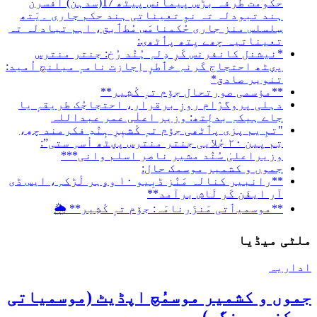
حکومت طرفہ بڑس پیمانس پیٹھ 17(سدہن) افسرن
ہند تبودلہ تہ نوِ تعیناتی ہند حکم جاری ۔یَتھ
سِلسلس منز جاری حُکمنامَس مُطٲبق، اہم تبادلہ تہ
تعیناتیہ چھے یِتھ پٲٹھۍ:
*نیشنل کانفرنس کَرِ دِلہِ ہُنٛد رُخ: جنتر منترس
پؠٹھ احتجاج کَرنہِ خٲطرٕ اِجازت نامہٕ میلنچ اُمید:
تنویر صادق*
**مؤسمی صورتحال جۆم تہٕ کٔشِیر**
دہلی پروگرٛام روزِ برقرار، احتجاجُک طریقہٕ یا
جاے ہیکہِ بدلِتھ: وزیر اعلٰی عمر عبداللہ
"تمِ یم پزی پٲٹھی جۆم تہٕ کٔشیٖرِ ہٕنٛدِ فکرمند چھِ،
تِم یِین ۲۰ جُلایی جنتر منترس پؠٹھ أسہِ ستی”:
وزیراعلیٰ سُنٛد مشیر ناصر اسلم وانی***
جموں و کشمیر موسمک حال:
**رانبیر کنالہ مَنٛز ڈبِیو ۱۰ وۄہر لٔڑکہِ، ایس ڈی
آر ایفَن کَر لَاش برآمد**
**موسمیٲتی مَنزَرنامَہ: جۆم تہٕ کٔشِیر** 🌦️
ملٹی میڈیا
اداریہ
جموں و کشمیر موسمُچ اپڈیٹ (موسمیاتی
مرکز سرینگر)