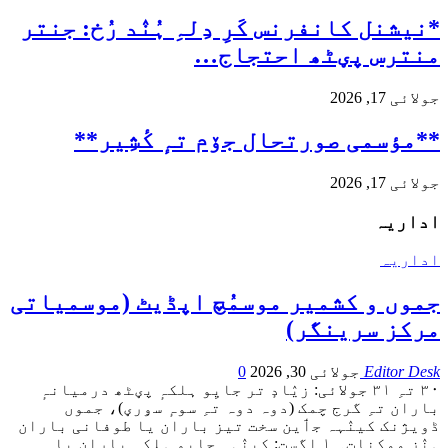
*نیشنل کانفرنس کَرِ دِلہِ ہُنٛد رُخ: جنتر
منترس پؠٹھ احتجاج…
جولائی 17, 2026
**مؤسمی صورتحال جۆم تہٕ کٔشِیر**
جولائی 17, 2026
اداریہ
اداریہ
جموں و کشمیر موسمُچ اپڈیٹ (موسمیاتی
مرکز سرینگر)
Editor Desk
جولائی 30, 2026
0
۳۰ تہِ ۳۱ جولائی: زیٛادٕ تر جایِو ہلکہٕ پؠٹھ درمیانہٕ
باران تہِ گرج چمک (دوہ دوہ تہِ سوہٕ سۅرؠ)، جموں
ڈویژنک کینٛہہ جٲین سخت تیز باران یا طوفانی باران
ہٕنٛز ممکنات۔
۱ اگست: کینٛہہ جایِو ہلکہٕ باران یا