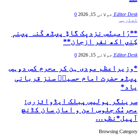
Editor Desk
جولائی 15, 2026
0
اداریہ
**رَامبنَس نزدیٖک گاڈِ پؠٹھ کَنہ پؠنہٕ
کِنؠ اکھ نفر ازجان**
Editor Desk
جولائی 15, 2026
0
*وزیراعظم مودی ہن کر محرم کس دۄہس
پؠٹھ حضرت امام حسینؑ سنز قربانی
یاد*
سرینگر پولیس پبلک ایڈوائزری:
محرمُک جلوس امن و امان سان کڈنچ
اَپیل*نظم…
Browsing Category