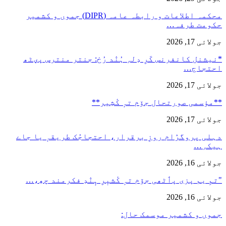
محکمہ اطلاعات و رابطہ عامہ (DIPR) جموں و کشمیر
حکومت طرفہ…
جولائی 17, 2026
*نیشنل کانفرنس کَرِ دِلہِ ہُنٛد رُخ: جنتر منترس پؠٹھ
احتجاج…
جولائی 17, 2026
**مؤسمی صورتحال جۆم تہٕ کٔشِیر**
جولائی 17, 2026
دہلی پروگرٛام روزِ برقرار، احتجاجُک طریقہٕ یا جاے
ہیکہِ…
جولائی 16, 2026
"تمِ یم پزی پٲٹھی جۆم تہٕ کٔشیٖرِ ہٕنٛدِ فکرمند چھِ،…
جولائی 16, 2026
جموں و کشمیر موسمک حال: