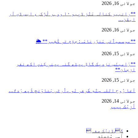
جولائی 16, 2026
**رانبیر کنالہ مَنٛز ڈبِیو ۱۰ وۄہر لٔڑکہِ، ایس ڈی آر
ایفَن…
جولائی 16, 2026
**موسمیٲتی مَنزَرنامَہ: جۆم تہٕ کٔشِیر** 🌦️
جولائی 15, 2026
**رَامبنَس نزدیٖک گاڈِ پؠٹھ کَنہ پؠنہٕ کِنؠ اکھ نفر
ازجان**
جولائی 15, 2026
آغا رُوح اللہ سٕنٛدِ طَرفہٕ نٔو پٲرٹی بَناوَنچ ڈَپھ رَد؛…
جولائی 14, 2026
أزِیُک پیپر
گ.ڈنیُک صفہ
اَسہِ مُتعلِق