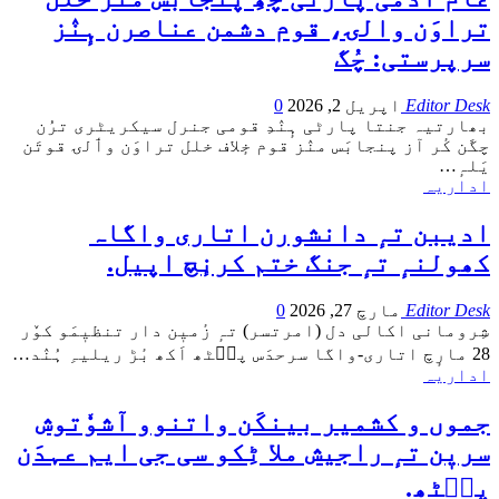
تراوَن والۍ، قوم دشمن عناصرن ہٕنٛز
سرپرستی: چُگ
Editor Desk
اپریل 2, 2026
0
بھارتیہ جنتا پارٹی ہٕنٛدِ قومی جنرل سیکریٹری ترُن
چگَن کٔر آز پنجابَس منٛز قوم خٕلاف خلل تراوَن وٲلۍ قوتَن
یَلہٕ
…
اداریہ
ادیبن تہٕ دانشورن اتاری واگاہ
کھولنہٕ تہٕ جنگ ختم کرنٕچ اپیل.
Editor Desk
مارچ 27, 2026
0
شِرومانی اکالی دل (امرتسر) تہٕ زٔمیٖن دار تنظیٖمَو کوٚر
28 مارٕچ اتاری-واگا سرحدَس پٮ۪ٹھ اَکھ بٔڑ ریلیہِ ہُنٛد
…
اداریہ
جموں و کشمیر بینکَن واتنوو آشوٗتوش
سریٖن تہٕ راجیش ملا ٹِکو سی جی ایم عہدَن
پٮ۪ٹھ.