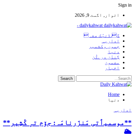
Sign in
اتوار, اگست 9, 2026
dailykahwat -
گ.ڈنیُک صفہ
اداریہ
جموں وکشمیر
دنیا
گِندُن در .کُن
مضمون
اخبار
Home
دنیا
اداریہ
**موسمیٲتی مَنزَرنامَہ: جۆم تہٕ کٔشِیر**
🌦️