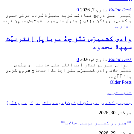
Editor Desk
مارچ 7, 2026
0
پَنٕنہِ اعلیٰ درجٕچ قیادتَس مٔزیٖد مضبوٗط کٔرِتھ ترقی جموں
و کشمیر بینکَن پنٕنۍ زٕ جنرل منیجر، آشوتوش سریٖن تہٕ
…
اداریہ
وادی کشمیرَس مَنٛز چھُ موبایِل اِنٹرنیٚٹ
سپیٖڈ محدود
Editor Desk
مارچ 2, 2026
0
ایرانی سپریم لیڈر آیت اللہ علی خامنہ ای سٕنٛدِس
قتلَس خلاف وادی کشمیرَس منٛز اچانک احتجاج شروع گژھن
والٮ۪ن
…
Older Posts
تازہ ترین
جموں و کشمیر موسمُچ اپڈیٹ (موسمیاتی مرکز سرینگر)
جولائی 30, 2026
**جموں و كشمیر موسمی حالأت**
جولائی 29, 2026