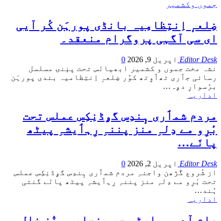
جموں وکشمیر
ضِلعہٕ اِنتِظامِیہ بانڈی پورہَن کٔر آیی
ای سی آگہی پروگرام منعقد۔
Editor Desk
اپریل 9, 2026
0
نشہ مخت جموں و کشمیر ابھیانَس تحت پنٕنۍ مسلسل
رسائی جٲری تھٲوِتھ کوٚر ضِلعہٕ اِنتِظامیہ بندی پورہَن
برٛسوارِ دۄہ
…
اداریہ
مردم شمٲری ہٕندِس گۄڈنِکِس عملس تحت
بٔرِو مے دِلہِ منز پننہِ رِہٲیشہِ پیٹھ
پانَے…
Editor Desk
اپریل 2, 2026
0
از شُروع گَژھن واجنہِ مردم شمٲری ہٕندِس گۄڈنِکِس عملس
تحت بٔرِو مے دِلہِ منز پننہِ رِہٲیشہِ پیٹھ پانَے گنتی
ہُند
…
اداریہ
عام آدمی پارٹی چھِ پنجابس منٛز خلل