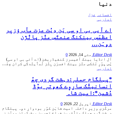
دنیا
افسانہ
غزل
اداریہ
اے آیی بی او سی یَن دِیُت عزت مآب ؤزیٖر
اعظمَس بینکنگ صنعتَس منٛز پانٛژن
دۄہَن…
Editor Desk
مئی 14, 2026
0
آل انڈیا بینک آفیسرز کنفیڈریشن (اے آئی بی او سی)
یُس پوٗرٕ مُلکس منٛز بینک افسرَن ہٕنٛز نُمٲینٛدگی کران چھُ
…
اداریہ
*پہلگام حملہٕ:دہشت گردی چھُ
انسانیتُک سارِوٕے کھۄتہٕ بوٚڈ
دُشمن*:امیت شاہ
Editor Desk
اپریل 22, 2026
0
مرکٔزی وزیرِ داخلہ امیت شاہَن کوٚر بودوارِ دۄہ پہلگام
دہشت گرد حملٕک متٲثرین خراج تحسین پیش کران وونُن زِ