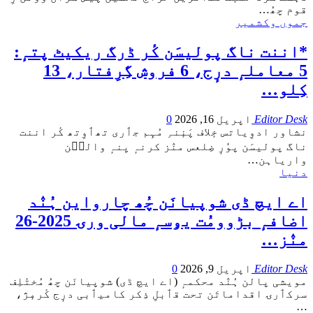
قوم چھُ
…
جموں وکشمیر
*اننت ناگ پولیسَن کٔر ڈرگ ریکیٹ پتہٕ:
5 معاملہٕ درٕج، 6 فروش گِرِفتار، 13
کِلو…
Editor Desk
اپریل 16, 2026
0
نشاور ادوِیاتس خٕلاف پَنٕنہِ مُہِم جٲری تھٲوِتھ کٔر اننت
ناگ پولیسَن پوٗرٕ ضِلعس منٛز کرنہٕ یِنہٕ والٮ۪ن
واریاہن
…
دنیا
اے ایچ ڈی شوپیانَن چُھ چارواین ہُنٛد
اضافہٕ بڑوومُت یۅسہٕ مالی ورۍ 2025-26
منٛز…
Editor Desk
اپریل 9, 2026
0
مویشی پالن ہُنٛد محکمہٕ (اے ایچ ڈی) شوپیانَن چھُ مُختٔلِف
سرکٲرۍ اقداماتَن تحت قٲبلِ ذِکر کامیٲبی درٕج کٔرمٕژ،
…