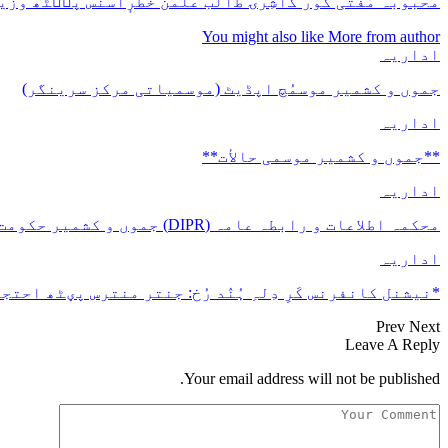
محبوبہ مُفتی کوٚر کٲشِرۍ طٲلب علمن خطرٕآسنس پٮ۪ٹھ وزیر
You might also like
More from author
اداریہ
جموں و کشمیر موسمُچ اپڈیٹ (موسمیاتی مرکز سرینگر)
اداریہ
**جموں و كشمیر موسمی حالأت**
اداریہ
محکمہ اطلاعات و رابطہ عامہ (DIPR) جموں و کشمیر حکومت طرفہ بڑس پیمانس پیٹھ 17(سدہن)…
اداریہ
*نیشنل کانفرنس کَرِ دِلہِ ہُنٛد رُخ: جنتر منترس پؠٹھ احتجا
Prev
Next
Leave A Reply
Your email address will not be published.