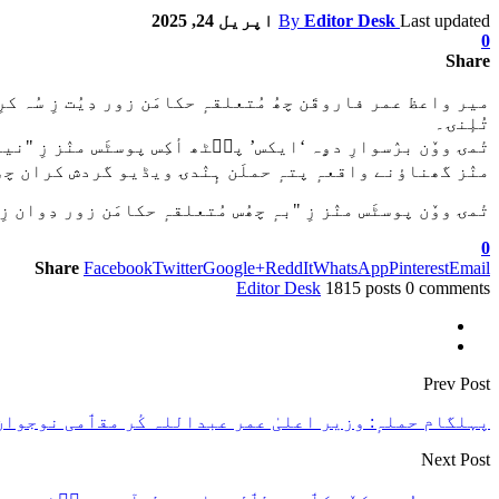
Last updated
Editor Desk
By
اپریل 24, 2025
0
Share
میر واعظ عمر فاروقَن چھُ مُتعلقہٕ حکامَن زور دِیُت زِ سُہ
تُلٕنۍ۔
تٔمۍ ووٚن برٛسوارِ دۄہ ‘ایکس’ پٮ۪ٹھ أکِس پوسٹَس منٛز زِ "ن
منٛز گھناؤنے واقعہٕ پتہٕ حملَن ہٕنٛدۍ ویڈیو گردش کران چھ
تٔمۍ ووٚن پوسٹَس منٛز زِ "بہٕ چھُس مُتعلقہٕ حکامَن زور دِوان 
0
Share
Facebook
Twitter
Google+
ReddIt
WhatsApp
Pinterest
Email
Editor Desk
1815 posts
0 comments
Prev Post
پہلگام حملہٕ: وزیر اعلیٰ عمر عبداللہ کٔر مقٲمی نوجوان س
Next Post