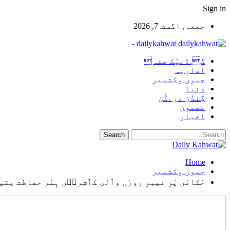
Sign in
جمعہ, اگست 7, 2026
dailykahwat -
گ.ڈنیُک صفہ
اداریہ
جموں وکشمیر
دنیا
گِندُن در .کُن
مضمون
اخبار
Home
جموں وکشمیر
حُکامَن پَزِ نیبرٕ روزَن وٲلۍ کٲشِرٮ۪ن ہٕنٛز حفاظت ی