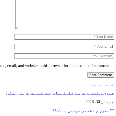
e, email, and website in this browser for the next time I comment.
تازہ ترین
جموں و کشمیر موسمُچ اپڈیٹ (موسمیاتی مرکز سرینگر)
جولائی 30, 2026
**جموں و كشمیر موسمی حالأت**