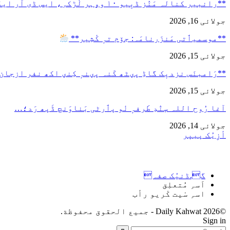
**رانبیر کنالہ مَنٛز ڈبِیو ۱۰ وۄہر لٔڑکہِ، ایس ڈی آر ایفَن…
جولائی 16, 2026
**موسمیٲتی مَنزَرنامَہ: جۆم تہٕ کٔشِیر**
جولائی 15, 2026
**رَامبنَس نزدیٖک گاڈِ پؠٹھ کَنہ پؠنہٕ کِنؠ اکھ نفر ازجان
جولائی 15, 2026
آغا رُوح اللہ سٕنٛدِ طَرفہٕ نٔو پٲرٹی بَناوَنچ ڈَپھ رَد؛…
جولائی 14, 2026
أزِیُک پیپر
گ.ڈنیُک صفہ
اَسہِ مُتعلِق
اسہِ سْیت کْریو رأب
©2026 Daily Kahwat - جميع الحقوق محفوظة.
Sign in