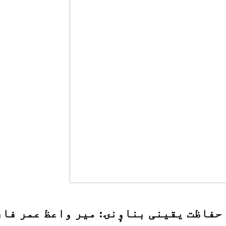
ٕنٛز حفاظت یقینی بناوٕنۍ: میر واعظ عمر فا