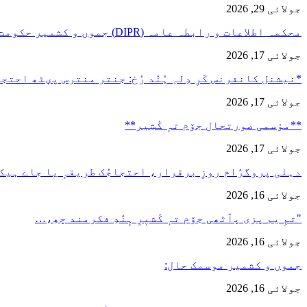
جولائی 29, 2026
محکمہ اطلاعات و رابطہ عامہ (DIPR) جموں و کشمیر حکومت طرفہ…
جولائی 17, 2026
*نیشنل کانفرنس کَرِ دِلہِ ہُنٛد رُخ: جنتر منترس پؠٹھ احت
جولائی 17, 2026
**مؤسمی صورتحال جۆم تہٕ کٔشِیر**
جولائی 17, 2026
دہلی پروگرٛام روزِ برقرار، احتجاجُک طریقہٕ یا جاے ہیک
جولائی 16, 2026
"تمِ یم پزی پٲٹھی جۆم تہٕ کٔشیٖرِ ہٕنٛدِ فکرمند چھِ،…
جولائی 16, 2026
جموں و کشمیر موسمک حال:
جولائی 16, 2026