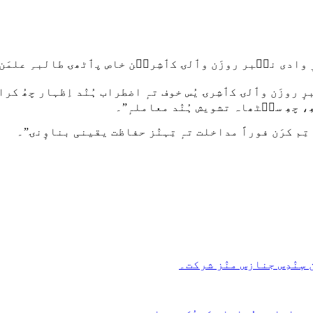
 کرِ وادی نٮ۪بر روزَن وٲلۍ کٲشِرٮ۪ن خاص پٲٹھۍ طالبہِ علمَ
یبرٕ روزَن وٲلۍ کٲشِرۍ یُس خوف تہٕ اضطراب ہُنٛد اِظہار چھُ 
ِ، چھِ سٮ۪ٹھاہ تشویش ہُنٛد معاملہٕ”۔
زِ تِم کرَن فوراً مداخلت تہٕ تِہنٛز حفاظت یقینی بناوٕنۍ”۔
ٕنٛدِس جنازس منٛز شرکت۔