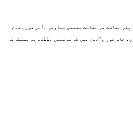
ن ہٕنٛز حفاظت تہٕ حفاظت یقینی بناونہٕ خٲطرٕ فوری قدم
کران، خاص طور پٲٹھۍ تِمَن طالب علمَن پٮ۪ٹھ یِم پہلگامَس