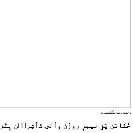
جموں وکشمیر
حُکامَن پَزِ نیبرٕ روزَن وٲلۍ کٲشِرٮ۪ن ہ