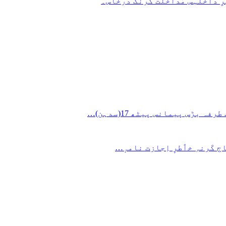
ِ داخلہس مُداخلت کرنُک درخاس۔
ج کَرنہِ خٲطرٕ اِجازت نامہٕ…