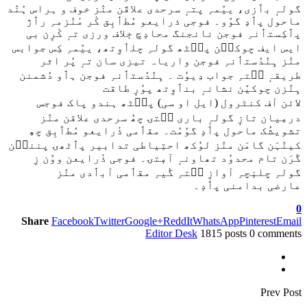
گولہٕ بٲزی، ییٚمہِ پتہٕ سرحدی علاقَن منٛز خوف و ہراس ہُنٛد
ماحول پٲدٕ گوٚو۔ فوجی ذرایعو مُطٲبِق کٔر مٔنٛزمہِ رٲژ
پٲکِستٲنہِ فوجن نانجنگ محادٕچ خٕلاف ورزی تہٕ کٔرٕن بی
ایس ایف چوکٮ۪ن پٮ۪ٹھ گولہِ چلٲوِتھ، ییٚمہِ کِس جوابس
منٛز ہِنٛدُستٲنہِ فوجن واریاہ تیزی سان تہٕ پُر اثر
طریقہٕ سۭتہِ جواب دِیوٗت ۔ ہِنٛدُستٲنہِ فوجن ہٲو دُشمنن
ہِنٛزن چوکیٚن نشانہٕ بنٲوِتھ پوٗرٕ طاقت
لائن آف کنٹرول (ایل او سی) پٮ۪ٹھ ہندو پاک فوجس
درمِیان تازٕ گولہٕ باری سۭتۍ چھُ سرحدی علاقن منٛز
تشویشُک ماحول پٲدٕ گوٚمُت۔ مقٲمی ذٔرایعو مُطٲبِق چھِ
کینٛہَن گامَن منٛز لوٗکھ احتِیاطی تدابیر پٲٹھۍ پننٮ۪ن
گَرَن تام محدوٗد تھاونہٕ آمٕتۍ۔ فوجی ذٔرایعن ووٚن زِ
گولہِ چلنٕچہِ آوازِ سۭتہِ گٔیہِ مقٲمی آبٲدی منٛز
عارضی بدامنی پٲدٕ۔
0
Share
Facebook
Twitter
Google+
ReddIt
WhatsApp
Pinterest
Email
Editor Desk
1815 posts
0 comments
Prev Post