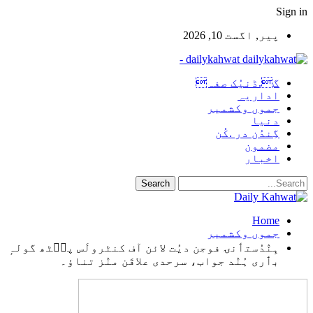
Sign in
پیر, اگست 10, 2026
dailykahwat -
گ.ڈنیُک صفہ
اداریہ
جموں وکشمیر
دنیا
گِندُن در .کُن
مضمون
اخبار
Home
جموں وکشمیر
ہِنٛدُستٲنۍ فوجن دیُت لائن آف کنٹرولَس پٮ۪ٹھ گولہٕ
بٲری ہُنٛد جواب، سرحدی علاقَن منٛز تناؤ۔