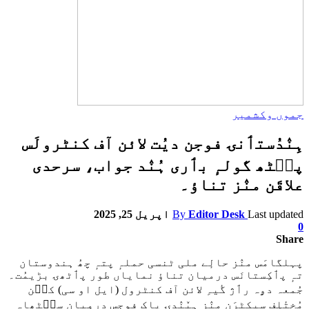
جموں وکشمیر
ہِنٛدُستٲنۍ فوجن دیُت لائن آف کنٹرولَس
پٮ۪ٹھ گولہٕ بٲری ہُنٛد جواب، سرحدی
علاقَن منٛز تناؤ۔
Last updated
Editor Desk
By
اپریل 25, 2025
0
Share
پہلگامَس منٛز حالٕے ملی ٹنسی حملہٕ پتہٕ چھُ ہندوستان
تہٕ پٲکِستانَس درمیان تناؤ نمایاں طور پٲٹھۍ بڑیمُت۔
جُمعہ دۄہ رٲژ گٔیہِ لائن آف کنٹرول (ایل او سی) کٮ۪ن
مُختٔلِف سیکٹرَن منٛز ہیٚنٛدۍ پاک فوجس درمِیان سٮ۪ٹھاہ