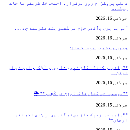
دہلی پروگرٛام روزِ برقرار، احتجاجُک طریقہٕ یا جاے
ہیکہِ…
جولائی 16, 2026
"تمِ یم پزی پٲٹھی جۆم تہٕ کٔشیٖرِ ہٕنٛدِ فکرمند چھِ،…
جولائی 16, 2026
جموں و کشمیر موسمک حال:
جولائی 16, 2026
**رانبیر کنالہ مَنٛز ڈبِیو ۱۰ وۄہر لٔڑکہِ، ایس ڈی آر
ایفَن…
جولائی 16, 2026
**موسمیٲتی مَنزَرنامَہ: جۆم تہٕ کٔشِیر** 🌦️
جولائی 15, 2026
**رَامبنَس نزدیٖک گاڈِ پؠٹھ کَنہ پؠنہٕ کِنؠ اکھ نفر
ازجان**
جولائی 15, 2026