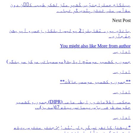
پہلگام حملہٕ: جنوٗبی کٔشیٖرِ منٛز لشکر طیبہ کٮ۪ن دۄن
مقٲمی ملی ٹنٹن ہٕنٛدۍ گَرٕ تباہ۔
Next Post
بانڈی پورہ مُقابلہٕ: 2 پولیس اہلکار زخمی، آپریشن
چھُ جٲری۔
You might also like
More from author
اداریہ
جموں و کشمیر موسمُچ اپڈیٹ (موسمیاتی مرکز سرینگر)
اداریہ
**جموں و كشمیر موسمی حالأت**
اداریہ
محکمہ اطلاعات و رابطہ عامہ (DIPR) جموں و کشمیر
حکومت طرفہ بڑس پیمانس پیٹھ 17(سدہن)…
اداریہ
*نیشنل کانفرنس کَرِ دِلہِ ہُنٛد رُخ: جنتر منترس پؠٹھ
احتجاج کَرنہِ خٲطرٕ اِجازت نامہٕ…