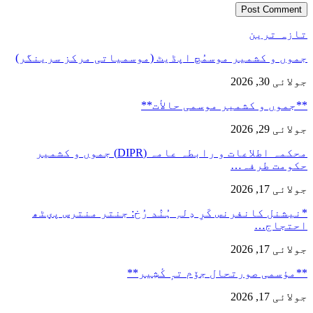
تازہ ترین
جموں و کشمیر موسمُچ اپڈیٹ (موسمیاتی مرکز سرینگر)
جولائی 30, 2026
**جموں و كشمیر موسمی حالأت**
جولائی 29, 2026
محکمہ اطلاعات و رابطہ عامہ (DIPR) جموں و کشمیر
حکومت طرفہ…
جولائی 17, 2026
*نیشنل کانفرنس کَرِ دِلہِ ہُنٛد رُخ: جنتر منترس پؠٹھ
احتجاج…
جولائی 17, 2026
**مؤسمی صورتحال جۆم تہٕ کٔشِیر**
جولائی 17, 2026