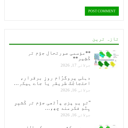
تازہ ترین
**مؤسمی صورتحال جۆم تہٕ
کٔشِیر**
جولائی 17, 2026
دہلی پروگرٛام روزِ برقرار،
احتجاجُک طریقہٕ یا جاے ہیکہِ…
جولائی 16, 2026
"تمِ یم پزی پٲٹھی جۆم تہٕ کٔشیٖرِ
ہٕنٛدِ فکرمند چھِ،…
جولائی 16, 2026
جموں و کشمیر موسمک حال: