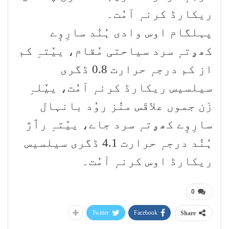
ریکارڈ کرنہٕ آمُت۔
پہلگام اوس وادی ہُنٛد سارِوٕے
کھۄتہٕ سرد سیاحتی مُقام، ییٚتہِ کم
از کم درجہٕ حرارت 0.8 ڈگری
سیلسیس ریکارڈ کرنہٕ آمُت، ییٚلہِ
زَن جموں علاقَس منٛز روٗد بانہال
سارِوٕے کھۄتہٕ سرد جاے، ییٚتہِ رٲژ
ہُنٛد درجہٕ حرارت 4.1 ڈگری سیلسیس
ریکارڈ اوس کرنہٕ آمُت۔
0
Twitter
Facebook
Share