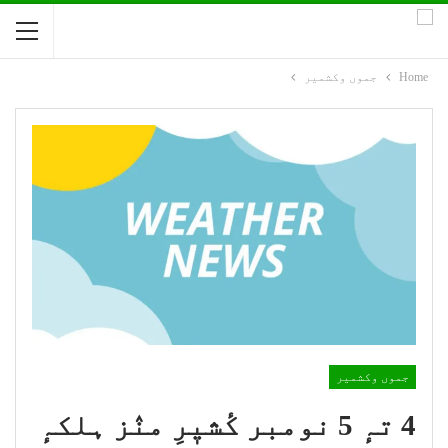
Home
جموں وکشمیر
جموں وکشمیر
4 تہٕ 5 نومبر کٔشیٖرِ منٛز ہلکہٕ