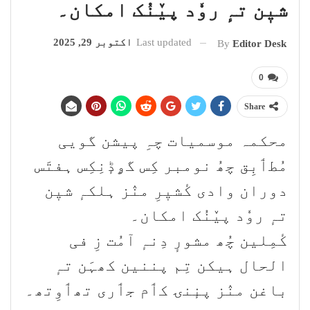
شیٖن تہٕ روٗد پیٚنُک امکان۔
Last updated
اکتوبر 29, 2025
By
Editor Desk
0
Share
محکمہ موسمیات چہِ پیشن گویی
مُطٲبِق چھُ نومبر کِس گۄڈٕنِکِس ہفتَس
دوران وادی کٔشیٖرِ منٛز ہلکہٕ شیٖن
تہٕ روٗد پیٚنُک امکان۔
کٔمِلین چُھ مشورٕ دِنہٕ آمُت زِ فی
الحال ہیکن تِم پننین کھہَن تہٕ
باغن منٛز پنٕنۍ کٲم جٲری تھٲوِتھ۔