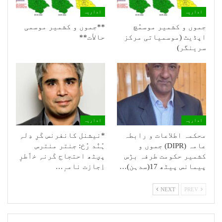
اداریہ
اداریہ
جموں و کشمیر موسمُچ
**جموں و كشمیر موسمی
اپڈیٹ (موسمیاتی مرکز
حالأت**
سرینگر)
اداریہ
اداریہ
محکمہ اطلاعات و رابطہ
*نیشنل کانفرنس کَرِ دِلہِ
عامہ (DIPR) جموں و
ہُنٛد رُخ: جنتر منترس
کشمیر حکومت طرفہ بڑس
پؠٹھ احتجاج کَرنہِ خٲطرٕ
پیمانس پیٹھ 17(سدہن)…
اِجازت نامہٕ…
NEXT
PREV