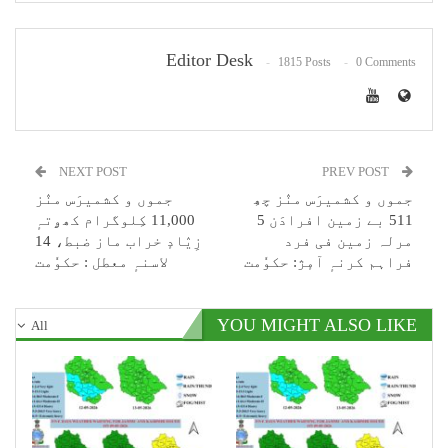
Editor Desk
1815 Posts
0 Comments
NEXT POST
PREV POST
جموں و کشمیرَس منٛز چھِ
جموں و کشمیرَس منٛز
511 بے زمین افرادَن 5
11,000 کِلوگرام کھۄتہٕ
مرلہ زمین فی فرد
زِیٛادٕ خراب ماز ضبط، 14
فراہم کرنہٕ آمٕژ: حکوٗمت
لاسنہٕ معطل : حکوٗمت
YOU MIGHT ALSO LIKE
All