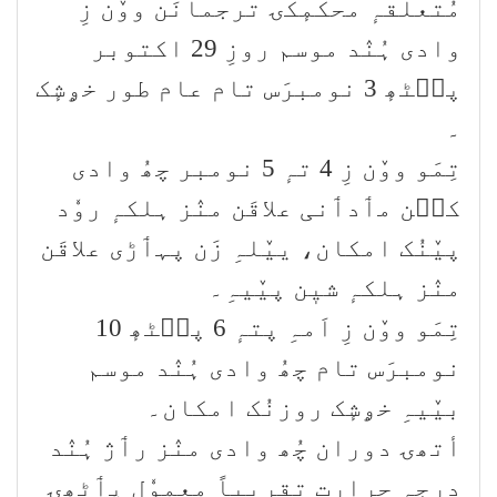
مُتعلقہٕ محکمٕکۍ ترجمانَن ووٚن زِ
وادی ہُنٛد موسم روزِ 29 اکتوبر
پٮ۪ٹھٕ 3 نومبرَس تام عام طور خۄشٕک
۔
تِمَو ووٚن زِ 4 تہٕ 5 نومبر چھُ وادی
کٮ۪ن مٲدٲنی علاقَن منٛز ہلکہٕ روٗد
پیٚنُک امکان، ییٚلہِ زَن پہٲڑی علاقَن
منٛز ہلکہٕ شیٖن پیٚیہِ۔
تِمَو ووٚن زِ اَمہِ پتہٕ 6 پٮ۪ٹھٕ 10
نومبرَس تام چھُ وادی ہُنٛد موسم
بیٚیہِ خۄشٕک روزنُک امکان۔
أتھۍ دوران چُھ وادی منٛز رٲژ ہُنٛد
درجہٕ حرارت تقریباً معموٗل پٲٹھۍ