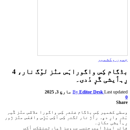
جموں وکشمیر
بڈگام کِس واگوراہَس منٛز لوٚگ نار، 4
رِہٲیشی گَرٕ دٔدۍ۔
Last updated
Editor Desk
By
مارچ 3, 2025
0
Share
وسطی کشمیر کِس بڈگام ضلعہٕ کِس واگورا علاقَس منٛز گٔیہِ
بَٹہٕ وارِ دۄہ رٲژ نار لگنہٕ کِس أکِس بٔڑِس واقعَس منٛز ژور
رِہٲیشی مکان۔
فائر اینڈ ایمرجنسی سروسز ڈپارٹمنٹٕکۍ أکۍ