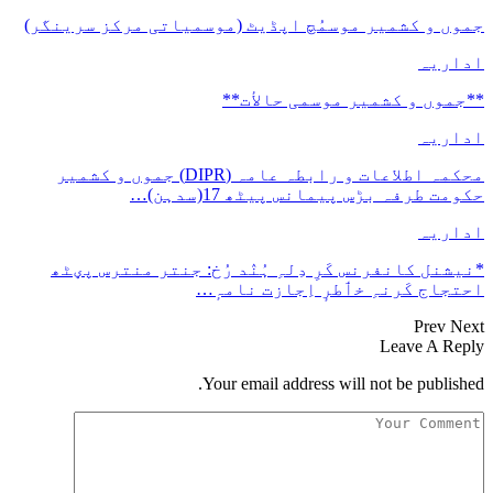
جموں و کشمیر موسمُچ اپڈیٹ (موسمیاتی مرکز سرینگر)
اداریہ
**جموں و كشمیر موسمی حالأت**
اداریہ
محکمہ اطلاعات و رابطہ عامہ (DIPR) جموں و کشمیر
حکومت طرفہ بڑس پیمانس پیٹھ 17(سدہن)…
اداریہ
*نیشنل کانفرنس کَرِ دِلہِ ہُنٛد رُخ: جنتر منترس پؠٹھ
احتجاج کَرنہِ خٲطرٕ اِجازت نامہٕ…
Prev
Next
Leave A Reply
Your email address will not be published.