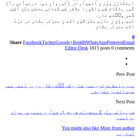
اہلکارَن ووٚن زِ آتھٕوارِ تہٕ ژٔنٛدٕروارِ دۄہ درمیٲنی رٲژ
گٔیہِ بڈگام کِس واگورا علاقہٕ کِس گنائی محلس منٛز أکِس
گَھرٕ پٮ۪ٹھٕ نار۔
تٔمۍ ووٚن زِ نارَس منٛز گوٚو اکھ زٕ منزلہٕ مکان تہٕ ترٛےٚ
اکھ منزلہٕ مکان
0
Share
Facebook
Twitter
Google+
ReddIt
WhatsApp
Pinterest
Email
Editor Desk
1815 posts
0 comments
Prev Post
میر واعظ مولوی عمر فاروقَس سۭتۍ کوٚر وزیر اعلیٰ عمر
عبداللہن تعزیت۔
Next Post
شوپیانَس منٛز 2 منشیات فروش گِرِفتٲر، ممنوعہ مواد
برآمد۔
You might also like
More from author
اداریہ