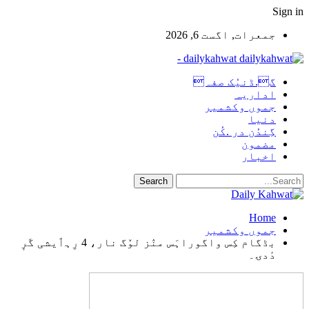
Sign in
جمعرات, اگست 6, 2026
dailykahwat -
گ.ڈنیُک صفہ
اداریہ
جموں وکشمیر
دنیا
گِندُن در .کُن
مضمون
اخبار
Home
جموں وکشمیر
بڈگام کِس واگوراہَس منٛز لوٚگ نار، 4 رِہٲیشی گَرٕ
دٔدۍ۔