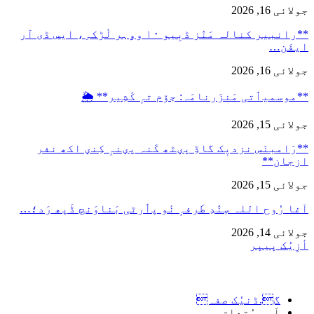
جولائی 16, 2026
**رانبیر کنالہ مَنٛز ڈبِیو ۱۰ وۄہر لٔڑکہِ، ایس ڈی آر
ایفَن…
جولائی 16, 2026
**موسمیٲتی مَنزَرنامَہ: جۆم تہٕ کٔشِیر** 🌦️
جولائی 15, 2026
**رَامبنَس نزدیٖک گاڈِ پؠٹھ کَنہ پؠنہٕ کِنؠ اکھ نفر
ازجان**
جولائی 15, 2026
آغا رُوح اللہ سٕنٛدِ طَرفہٕ نٔو پٲرٹی بَناوَنچ ڈَپھ رَد؛…
جولائی 14, 2026
أزِیُک پیپر
گ.ڈنیُک صفہ
اَسہِ مُتعلِق