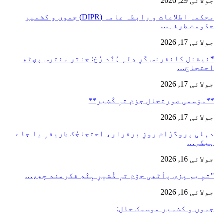
جولائی 29, 2026
محکمہ اطلاعات و رابطہ عامہ (DIPR) جموں و کشمیر
حکومت طرفہ…
جولائی 17, 2026
*نیشنل کانفرنس کَرِ دِلہِ ہُنٛد رُخ: جنتر منترس پؠٹھ
احتجاج…
جولائی 17, 2026
**مؤسمی صورتحال جۆم تہٕ کٔشِیر**
جولائی 17, 2026
دہلی پروگرٛام روزِ برقرار، احتجاجُک طریقہٕ یا جاے
ہیکہِ…
جولائی 16, 2026
"تمِ یم پزی پٲٹھی جۆم تہٕ کٔشیٖرِ ہٕنٛدِ فکرمند چھِ،…
جولائی 16, 2026
جموں و کشمیر موسمک حال: