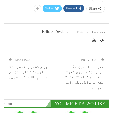
Twitter
Facebook
Share
Editor Desk
1815 Posts
0 Comments
NEXT POST
PREV POST
عمر عبداللہن چھُ
جموں و کشمیر: قاضی گنڈ
ایشیاہُک ساروِی کھۄتہٕ
نویوگ ٹنلہِ منٛز بس
بوٚڈ باغ "باغِ گل لالہ”
پلٹنہٕ سۭتۍ 17 زخمی۔
لُکن تہٕ سٲلانٮ۪ن خٲطرٕ
کھوٗلمُت۔
YOU MIGHT ALSO LIKE
All