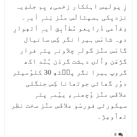
زٕ پولیس اہلکار زخمی، یِم جلدٕیہ
نزدیٖکی ہسپتالَس منٛز نِنہٕ آیہِ۔
دِفٲعی ذٔرایعو مُطٲبِق آیہِ آتھٕوارِ
دۄہ شامَس ہیرا نگر کِس سانیال
گامَس منٛز گولہِ چلاونہٕ پتہٕ فرار
گژھَن وٲلۍ دہشت گردَن ہُنٛد اکھ
گروپ ہیرا نگر پٮ۪ٹھٕ 30 کلوٗمیٹر
دوٗر گھاٹی جوتھانا کِس جنگلی
علاقَس منٛز وُچھنہٕ، ییٚمہِ پتہٕ
سیکورٹی فورسَو علاقَس منٛز سخت نظر
تھٲومٕژ۔
0