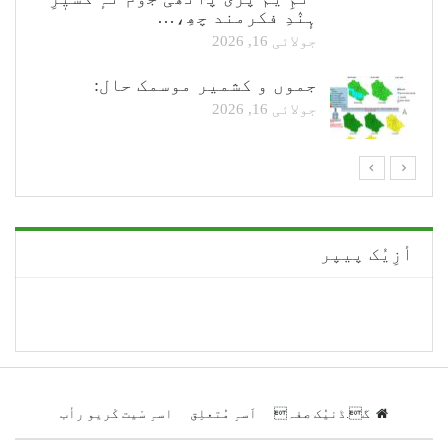
ہٕنٛدِ فکرمند چھِ،…
جولائی 16, 2026
جموں و کشمیر موسمک حال:
جولائی 16, 2026
أزِیُک پیپر
گ.ڈنیُک صفہ
اَسہِ مُتعلِق
اسہِ سْیت کْریو رأب