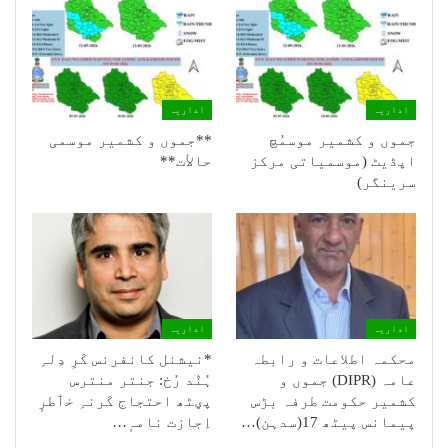
اداریہ
اداریہ
جموں و کشمیر موسمُچ
**جموں و كشمیر موسمی
اپڈیٹ (موسمیاتی مرکز
حالأت**
سرینگر)
اداریہ
اداریہ
محکمہ اطلاعات و رابطہ
*نیشنل کانفرنس کَرِ دِلہِ
عامہ (DIPR) جموں و
ہُنٛد رُخ: جنتر منترس
کشمیر حکومت طرفہ بڑس
پؠٹھ احتجاج کَرنہِ خٲطرٕ
پیمانس پیٹھ 17(سدہن)…
اِجازت نامہٕ…