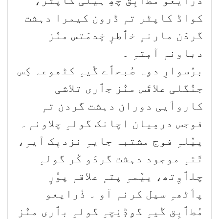
ذٔرایعو مُطٲبِق چھِ ہیلی کاپٹر،
کواڈ کاپٹر تہٕ ڈرون کیمرا دہشت
گردَن مارنہٕ خٲطرٕ خٕدمَتس منٛز
دباونہٕ آمٕتہِ ۔
برٛسوارِ دۄہ صُبحٲے گٔیہِ کٹھوعہ کِس
جنٛگلی علاقَس منٛز جٲری تلاشی
کاروٲیی دوران دہشت گردن تہٕ
فوجس درمِیان اچانک گولہِ چلاونہٕ۔
ییٚلہِ فوج مشتبہ جایہِ نزدیٖک آیہِ،
تَتہِ موجود دہشت گردَو کٔر گولہِ
چلٲوِتھ، ییٚمہِ پتہٕ علاقہٕ پوٗرٕ
پٲٹھہِ سیل کرنہٕ آو ۔ ذٔرایعو
مُطٲبِق گٔیہِ گۄڈٕنِچہِ گولہِ بٲری منٛز