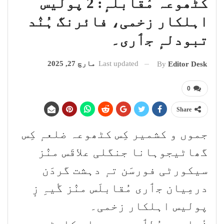
کٹھوعہ مُقابلہٕ: 2 پولیس
اہلکار زخمی، فائرنگ ہُنٛد
تبودلہٕ جٲری۔
Last updated
مارچ 27, 2025
By
Editor Desk
0
Share
جموں و کشمیر کِس کٹھوعہ ضلعہٕ کِس
گھاٹیجوہانا جنگلی علاقَس منٛز
سیکورٹی فورسَن تہٕ دہشت گردَن
درمِیان جٲری مُقابلَس منٛز گٔیہِ زٕ
پولیس اہلکار زخمی۔