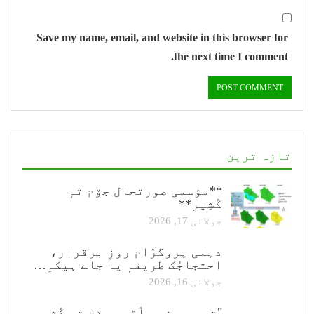
Save my name, email, and website in this browser for
the next time I comment.
تازہ ترین
**مؤسمی صورتحال جۆم تہٕ
کٔشِیر**
جولائی 17, 2026
دہلی پروگرٛام روزِ برقرار،
احتجاجُک طریقہٕ یا جاے ہیکہِ…
جولائی 16, 2026
"تمِ یم پزی پٲٹھی جۆم تہٕ کٔشیٖرِ