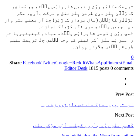
ٹریفک حکامَو ووٚن زِ قومی شاہراہَس پٮ۪ٹھ چھِ مُسافِر
گاڑٮ۪ن ہٕنٛز دۄن طرفن ہٕنٛز نقل و حرکت جٲری، مگر
بٔڑٮ۪ن گاڑٮ۪ن (مال بردار گاڑِیَن) چھُ آز یعنی بٹہٕ وارِ
دۄہ جموں پٮ۪ٹھٕ سری نگر گژھنُک اجازت۔
تٔمۍ ووٚن زِ قومی شاہراہَس پٮ۪ٹھ مہاد، کیفیٹیریا تہٕ
رامبن ہَس منٛز اَکہِ لینہٕ کہِ وجہ سۭتۍ چھُ ٹریفک منظم
طریقہٕ سۭتۍ چلاونہٕ یِوان۔
0
Share
Facebook
Twitter
Google+
ReddIt
WhatsApp
Pinterest
Email
Editor Desk
1815 posts
0 comments
Prev Post
اونتی پورہ سڑک حٲدثس منٛز ژور زخمی۔
Next Post
کٔشیٖرِ منٛز روٗد جٲری، کینٛہہ اَہَم سڑکہٕ بنٛد.
You might also like
More from author