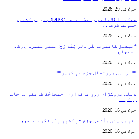
جولائی 29, 2026
محکمہ اطلاعات و رابطہ عامہ (DIPR) جموں و کشمیر
حکومت طرفہ…
جولائی 17, 2026
*نیشنل کانفرنس کَرِ دِلہِ ہُنٛد رُخ: جنتر منترس پؠٹھ
احتجاج…
جولائی 17, 2026
**مؤسمی صورتحال جۆم تہٕ کٔشِیر**
جولائی 17, 2026
دہلی پروگرٛام روزِ برقرار، احتجاجُک طریقہٕ یا جاے
ہیکہِ…
جولائی 16, 2026
"تمِ یم پزی پٲٹھی جۆم تہٕ کٔشیٖرِ ہٕنٛدِ فکرمند چھِ،…
جولائی 16, 2026