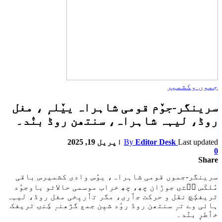
جموں وکشمیر
سرینگر-جوٚم قومی شاہراہ ییٚلہٕ ، مغل
روڈ، لیہہ شاہراہ، سنتھن روڈ بنٛد۔
Last updated
Editor Desk
By
اپریل 19, 2025
0
Share
سرینگر-جموں قومی شاہراہ، یوٚس وادی کشمیرس باقی
مُلکَس سۭتۍ جوڑان چھِ، چھِ خراب موسمی حالاتو باوجوٗد
ٹریفکٕچ نقل و حرکت جٲری، مگر تٲریٖخی مغل روڈ، لیہہ
ہائی وے تہٕ سنتھن روڈ روٗد شیٖن جمع گژھنہٕ کِنۍ ٹریفک
خٲطرٕ بنٛد۔