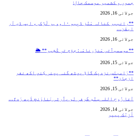
جموں و کشمیر موسمک حال:
جولائی 16, 2026
**رانبیر کنالہ مَنٛز ڈبِیو ۱۰ وۄہر لٔڑکہِ، ایس ڈی آر
ایفَن…
جولائی 16, 2026
**موسمیٲتی مَنزَرنامَہ: جۆم تہٕ کٔشِیر** 🌦️
جولائی 15, 2026
**رَامبنَس نزدیٖک گاڈِ پؠٹھ کَنہ پؠنہٕ کِنؠ اکھ نفر
ازجان**
جولائی 15, 2026
آغا رُوح اللہ سٕنٛدِ طَرفہٕ نٔو پٲرٹی بَناوَنچ ڈَپھ رَد؛…
جولائی 14, 2026
أزِیُک پیپر