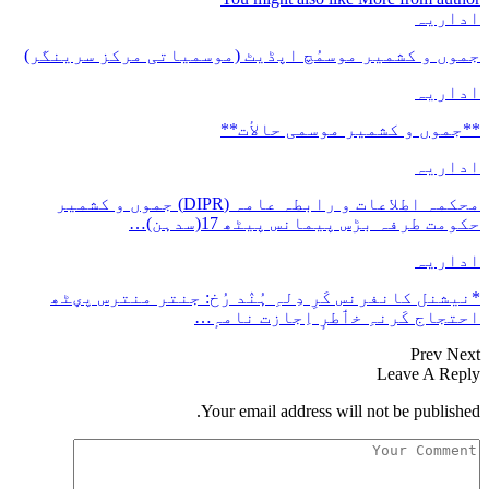
اداریہ
جموں و کشمیر موسمُچ اپڈیٹ (موسمیاتی مرکز سرینگر)
اداریہ
**جموں و كشمیر موسمی حالأت**
اداریہ
محکمہ اطلاعات و رابطہ عامہ (DIPR) جموں و کشمیر
حکومت طرفہ بڑس پیمانس پیٹھ 17(سدہن)…
اداریہ
*نیشنل کانفرنس کَرِ دِلہِ ہُنٛد رُخ: جنتر منترس پؠٹھ
احتجاج کَرنہِ خٲطرٕ اِجازت نامہٕ…
Prev
Next
Leave A Reply
Your email address will not be published.