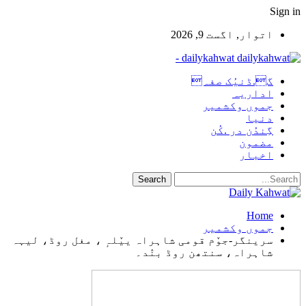
Sign in
اتوار, اگست 9, 2026
dailykahwat -
گ.ڈنیُک صفہ
اداریہ
جموں وکشمیر
دنیا
گِندُن در .کُن
مضمون
اخبار
Home
جموں وکشمیر
سرینگر-جوٚم قومی شاہراہ ییٚلہٕ ، مغل روڈ، لیہہ
شاہراہ، سنتھن روڈ بنٛد۔