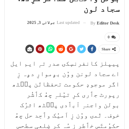
سجاد لون
Last updated
جولائی 3, 2025
By
Editor Desk
0
Share
پیپلز کانفرنسٕکۍ صدر تہٕ ایم ایل
اے سجاد لونن ووٚن بۄموارِ دۄہ زِ
اگر موجودٕ حکومت تحفظاتَن پٮ۪ٹھ
رپورٹ جٲری کرِ تیٚلہِ چھُ کٲشُر
بولن واجنہِ آبٲدی پٮ۪ٹھ اثرُک
خوف۔ تٔمۍ ووٚن زِ اَمیُک وٲحِد حل چھُ
حکوٗمتَس خٲطرٕ زِ سُہ کرِ ضِلعی سطحس