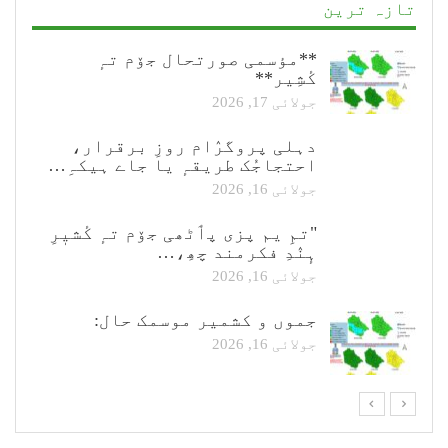
تازہ ترین
**مؤسمی صورتحال جۆم تہٕ
کٔشِیر**
جولائی 17, 2026
دہلی پروگرٛام روزِ برقرار،
احتجاجُک طریقہٕ یا جاے ہیکہِ…
جولائی 16, 2026
"تمِ یم پزی پٲٹھی جۆم تہٕ کٔشیٖرِ
ہٕنٛدِ فکرمند چھِ،…
جولائی 16, 2026
جموں و کشمیر موسمک حال:
جولائی 16, 2026