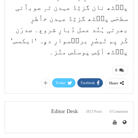
پٮ۪ٹھ نان گزٹِڈ عہدن تہٕ صوبٲئی
سطحَس پٮ۪ٹھ گزٹِڈ عہدن خٲطرٕ
بھرتی ہُنٛد عمل دُبارٕ شروع۔ صدرَن
کٔر یِم تَبصُرٕ برٮ۪سوارِ دۄہ ‘ایکسس’
پٮ۪ٹھ أکِس پوسٹَس منٛز۔
0
Twitter
Facebook
Share
Editor Desk
1815 Posts
0 Comments