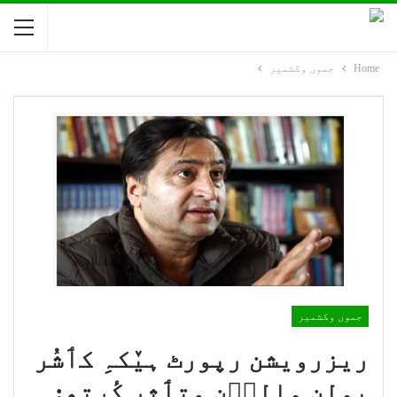
Home
جموں وکشمیر
جموں وکشمیر
ریزرویشن رپورٹ ہیٚکہِ کٲشُر
بولن والٮ۪ن متٲثر کٔرِتھ: