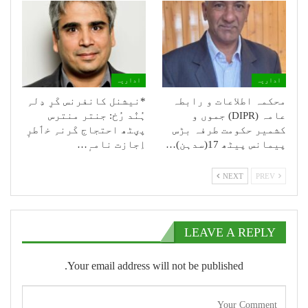
اداریہ
اداریہ
محکمہ اطلاعات و رابطہ
*نیشنل کانفرنس کَرِ دِلہِ
عامہ (DIPR) جموں و
ہُنٛد رُخ: جنتر منترس
کشمیر حکومت طرفہ بڑس
پؠٹھ احتجاج کَرنہِ خٲطرٕ
پیمانس پیٹھ 17(سدہن)…
اِجازت نامہٕ…
NEXT
PREV
LEAVE A REPLY
Your email address will not be published.