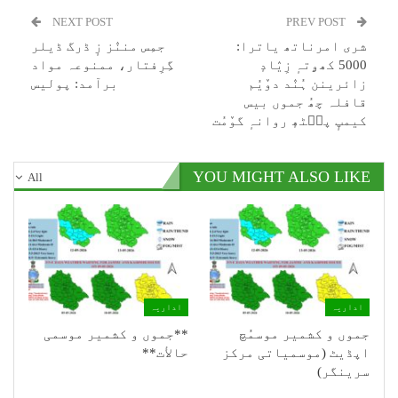
NEXT POST
PREV POST
شری امرناتھ یاترا:
جمِس مننٛز زٕ ڈرگ ڈیلر
5000 کھۄتہٕ زِیٛادٕ
گِرِفتار، ممنوعہ مواد
زائرینن ہُنٛد دوٚیُم
برآمد: پولیس
قافلہ چھُ جموں بیس
کیمپٕ پٮ۪ٹھٕ روانہٕ گوٚمُت
YOU MIGHT ALSO LIKE
All
اداریہ
اداریہ
جموں و کشمیر موسمُچ
**جموں و كشمیر موسمی
اپڈیٹ (موسمیاتی مرکز
حالأت**
سرینگر)