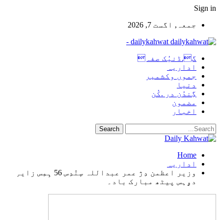
Sign in
جمعہ, اگست 7, 2026
dailykahwat -
گ.ڈنیُک صفہ
اداریہ
جموں وکشمیر
دنیا
گِندُن در .کُن
مضمون
اخبار
Home
اداریہ
وزیر اعظمن دِژ عمر عبداللہ سٕنٛدِس 56 ہِمِس زایہِ
دۄہس پیٹھ مبارک باد۔