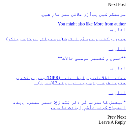
Next Post
سرینگر کین پہٲڑی علاقن منز تازٕ شیٖن.
You might also like
More from author
اداریہ
جموں و کشمیر موسمُچ اپڈیٹ (موسمیاتی مرکز سرینگر)
اداریہ
**جموں و كشمیر موسمی حالأت**
اداریہ
محکمہ اطلاعات و رابطہ عامہ (DIPR) جموں و کشمیر
حکومت طرفہ بڑس پیمانس پیٹھ 17(سدہن)…
اداریہ
*نیشنل کانفرنس کَرِ دِلہِ ہُنٛد رُخ: جنتر منترس پؠٹھ
احتجاج کَرنہِ خٲطرٕ اِجازت نامہٕ…
Prev
Next
Leave A Reply