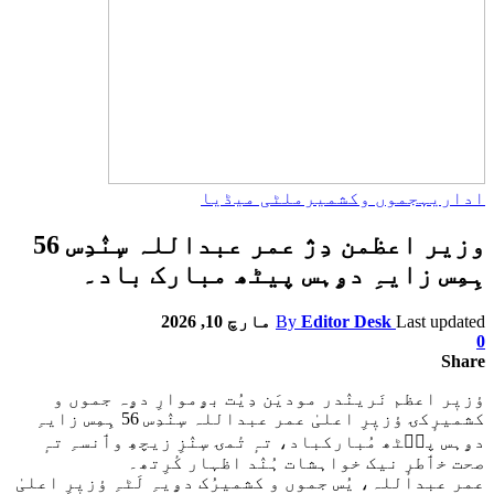
اداریہ
جموں وکشمیر
ملٹی میڈیا
وزیر اعظمن دِژ عمر عبداللہ سٕنٛدِس 56
ہِمِس زایہِ دۄہس پیٹھ مبارک باد۔
Last updated
Editor Desk
By
مارچ 10, 2026
0
Share
ؤزیٖر اعظم نَرینٛدر مودیَن دِیُت بۄموارِ دۄہ جموں و
کشمیرٕکۍ ؤزیٖرِ اعلیٰ عمر عبداللہ سٕنٛدِس 56 ہِمِس زایہِ
دۄہس پٮ۪ٹھ مُبارکباد، تہٕ تٔمۍ سٕنٛزِ زیچھِ وٲنسہِ تہٕ
صحت خٲطرٕ نیک خواہشات ہُنٛد اظہار کٔرِتھ۔
عمر عبداللہ، یُس جموں و کشمیرُک دۄیہِ لَٹہِ ؤزیٖرِ اعلیٰ