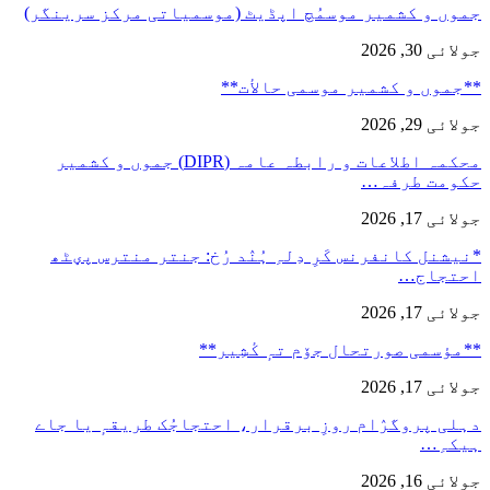
جموں و کشمیر موسمُچ اپڈیٹ (موسمیاتی مرکز سرینگر)
جولائی 30, 2026
**جموں و كشمیر موسمی حالأت**
جولائی 29, 2026
محکمہ اطلاعات و رابطہ عامہ (DIPR) جموں و کشمیر
حکومت طرفہ…
جولائی 17, 2026
*نیشنل کانفرنس کَرِ دِلہِ ہُنٛد رُخ: جنتر منترس پؠٹھ
احتجاج…
جولائی 17, 2026
**مؤسمی صورتحال جۆم تہٕ کٔشِیر**
جولائی 17, 2026
دہلی پروگرٛام روزِ برقرار، احتجاجُک طریقہٕ یا جاے
ہیکہِ…
جولائی 16, 2026