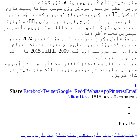
سٕنٛدِ حثیتہٕ کٲم کٔرمٕژ چھِ، چھُ 56 وُہُر گوٚمُت۔
ؤزیٖر اعظم نریندر مودیَن ووٚن سوشل میڈیا پلیٹ فارم
‘ایکس’ پٮ۪ٹھ أکِس پوسٹَس منٛز: ‘جموں و کشمیر کِس وزیر
اعلیٰ عمر عبداللہ ہَس تِہنٛدِس زایہِ دۄہَس پٮ۪ٹھ مُبارک۔
اتھ عہدس منٛز کٔر تٔمۍ عمر عبداللہ سٕنٛز زیچھِ وٲنسہِ تہٕ
بہترین صحت خٲطرٕ دُعا۔
یہِ چھُ قٲبلِ ذِکِر زِ عمر عبداللہ چھُ اکتوبر 2024 پیٹھٕ
جموں و کشمیرُک وزیر اعلیٰ سٕندِ حثیتہٕ خدمات انجام
دِوان۔ امہِ برونٛہہ اوس تٔمۍ 2009 پٮ۪ٹھٕ 2015 تام اتھ
عہدس پٮ۪ٹھ فٲید۔
عمر عبداللہ چھُ نیشنل کانفرنسُک نٲیِب صدر تہٕ أمۍ چھُ
ممبر پارلیمنٹ تہٕ مرکزی وزیر مملکت سٕنٛدِ حشیتہٕ تہِ
کٲم کٔرمٕژ۔
0
Share
Facebook
Twitter
Google+
ReddIt
WhatsApp
Pinterest
Email
Editor Desk
1815 posts
0 comments
Prev Post
ونٛدٕ چھُٹیَو پتہٕ گٔیہِ کٔشیٖرِ منٛز سکوٗل دُبارٕ ییٚلہٕ۔