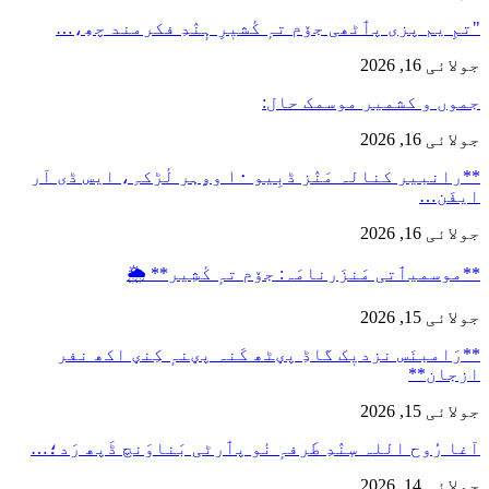
"تمِ یم پزی پٲٹھی جۆم تہٕ کٔشیٖرِ ہٕنٛدِ فکرمند چھِ،…
جولائی 16, 2026
جموں و کشمیر موسمک حال:
جولائی 16, 2026
**رانبیر کنالہ مَنٛز ڈبِیو ۱۰ وۄہر لٔڑکہِ، ایس ڈی آر
ایفَن…
جولائی 16, 2026
**موسمیٲتی مَنزَرنامَہ: جۆم تہٕ کٔشِیر** 🌦️
جولائی 15, 2026
**رَامبنَس نزدیٖک گاڈِ پؠٹھ کَنہ پؠنہٕ کِنؠ اکھ نفر
ازجان**
جولائی 15, 2026
آغا رُوح اللہ سٕنٛدِ طَرفہٕ نٔو پٲرٹی بَناوَنچ ڈَپھ رَد؛…
جولائی 14, 2026