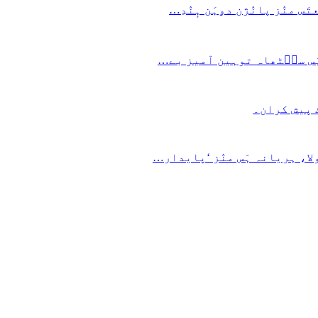
س منٛز پانٛژن دۄہَن ہٕنٛدِ…
 یَس سٮ۪ٹھاہ توہین آمیز بے…
ٹ پیش کران۔
ا، ہریانہ ہَس منٛز ‘پایدار…