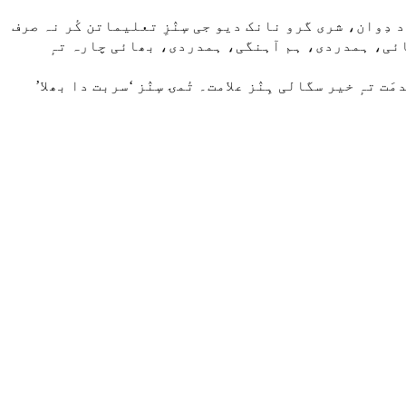
ک باد دِوان، شری گرو نانک دیو جی سٕنٛزِ تعلیماتن کٔر نہ صرف
ۍ سچائی، ہمدردی، ہم آہنگی، ہمدردی، بھائی چارہ تہٕ
ت تہٕ خیر سگالی ہِنٛز علامت۔ تٔمۍ سٕنٛز ‘سربت دا بھلا’