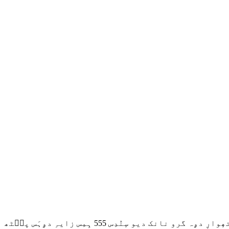
کانگریس صدر ملیکارجن کھڑگے، سٲبقہٕ صدر راہول گاندھی تہٕ پارٹی جنرل سکریٹری پرینکا گاندھی ودراہَن دِژ اتھٕوارِ دۄہ گرو نانک دیو سٕنٛدِس 555 ہِمِس زایہِ دۄہَس پٮ۪ٹھ