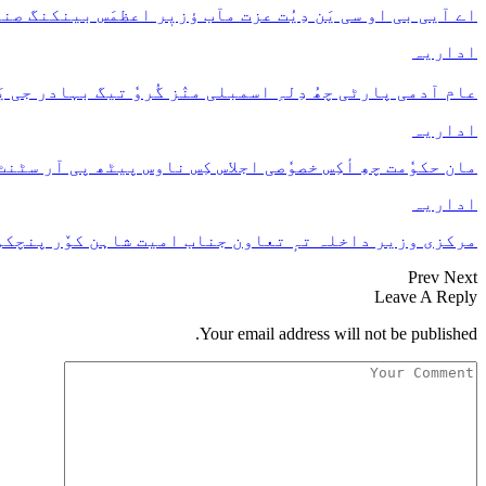
اے آیی بی او سی یَن دِیُت عزت مآب ؤزیٖر اعظمَس بینکنگ صنعتَ
اداریہ
عام آدمی پارٹی چھُ دِلہِ اسمبلی منٛز گُروٗ تیگ بہادر جی
اداریہ
مان حکوٗمت چھِ أکِس خصوٗصی اجلاس کِس ناوس پیٹھ پی آر سٹن
اداریہ
مرکزی وزیر داخلہ تہٕ تعاون جناب امیت شاہن کوٚر پنچکول
Prev
Next
Leave A Reply
Your email address will not be published.