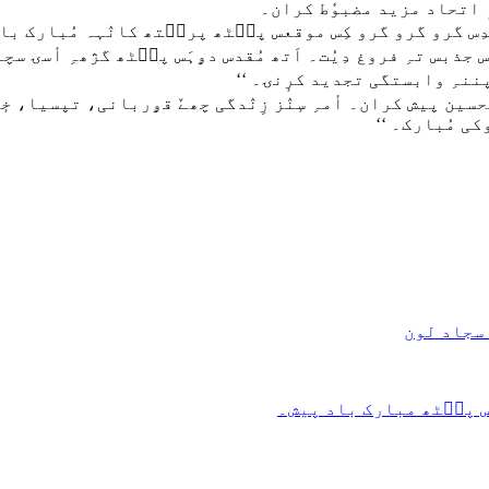
تہٕ اتحاد مزید مضبوٗط کران۔
یو جی سٕنٛدِس گرو گرو گرو کِس موقعس پٮ۪ٹھ پرٮ۪تھ کانٛہہ مُبار
کِس جذبس تہِ فروغ دِیُت۔ اَتھ مُقدس دۄہَس پٮ۪ٹھ گژھہِ أس
 پننہِ وابستگی تجدید کرٕنۍ۔ ‘‘
حسین پیش کران۔ أمہِ سٕنٛز زِنٛدگی چھےٚ قۄربانی، تپسیا، خٕدمَ
کی مُبارک۔ ‘‘
 سجاد لون
ہَس پٮ۪ٹھ مبارک باد پیش۔