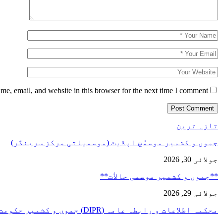
e, email, and website in this browser for the next time I comment.
تازہ ترین
جموں و کشمیر موسمُچ اپڈیٹ (موسمیاتی مرکز سرینگر)
جولائی 30, 2026
**جموں و كشمیر موسمی حالأت**
جولائی 29, 2026
محکمہ اطلاعات و رابطہ عامہ (DIPR) جموں و کشمیر حکومت طرفہ…