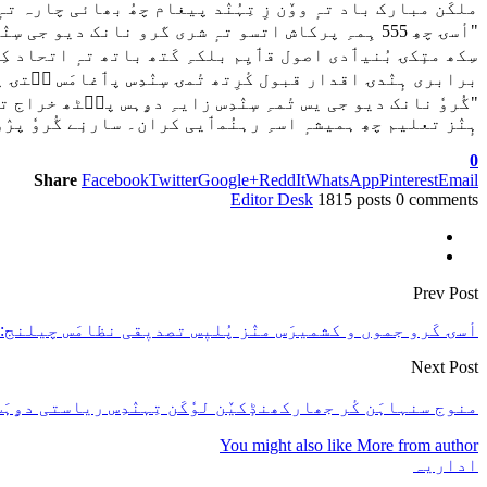
ملکَن مبارک باد تہٕ ووٚن زِ تِہُنٛد پیغام چھُ بھائی چارہ 
"أسۍ چھِ 555 ہِمہِ پرکاش اتسو تہٕ شری گرو نانک د
سِکھ متٕکۍ بُنیٲدی اصول قٲیِم بلکہِ کَتھ باتھ تہٕ اتحاد 
برابری ہٕنٛدۍ اقدار قبول کٔرِتھ تٔمۍ سٕنٛدِس پٲغامَس سۭتۍ
"گُروٗ نانک دیو جی یس تٔمہِ سٕنٛدِس زایہِ دۄہس پٮ۪ٹھ خراج ت
ہٕنٛز تعلیم چھِ ہمیشہٕ اسہِ رہنُمٲیی کران۔ سارنٕے گُروٗ پرٛو
0
Share
Facebook
Twitter
Google+
ReddIt
WhatsApp
Pinterest
Email
Editor Desk
1815 posts
0 comments
Prev Post
أسۍ کَرو جموں و کشمیرَس منٛز پُلیٖس تصدیٖقی نظامَس چیلنج:
Next Post
منوج سنہاہَن کٔر جھارکھنڈٕکیٚن لوٗکَن تِہنٛدِس ریاستی دۄ
You might also like
More from author
اداریہ