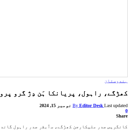
ہندوستان
کھڑگے، راہول، پریانکا ہَن دِژ گرو پرو
Last updated
Editor Desk
By
نومبر 15, 2024
0
Share