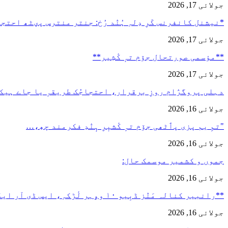
جولائی 17, 2026
*نیشنل کانفرنس کَرِ دِلہِ ہُنٛد رُخ: جنتر منترس پؠٹھ احت
جولائی 17, 2026
**مؤسمی صورتحال جۆم تہٕ کٔشِیر**
جولائی 17, 2026
دہلی پروگرٛام روزِ برقرار، احتجاجُک طریقہٕ یا جاے ہیک
جولائی 16, 2026
"تمِ یم پزی پٲٹھی جۆم تہٕ کٔشیٖرِ ہٕنٛدِ فکرمند چھِ،…
جولائی 16, 2026
جموں و کشمیر موسمک حال:
جولائی 16, 2026
**رانبیر کنالہ مَنٛز ڈبِیو ۱۰ وۄہر لٔڑکہِ، ایس ڈی آر ایفَن…
جولائی 16, 2026