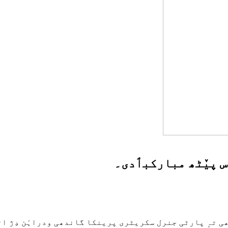
س پیٚٹھ مبارکبٲدی۔