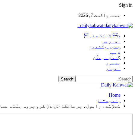
Sign in
جمعہ, اگست 7, 2026
dailykahwat -
گ.ڈنیُک صفہ
اداریہ
جموں وکشمیر
دنیا
گِندُن در .کُن
مضمون
اخبار
Home
ہندوستان
کھڑگے، راہول، پریانکا ہَن دِژ گرو پروس پیٚٹھ مب