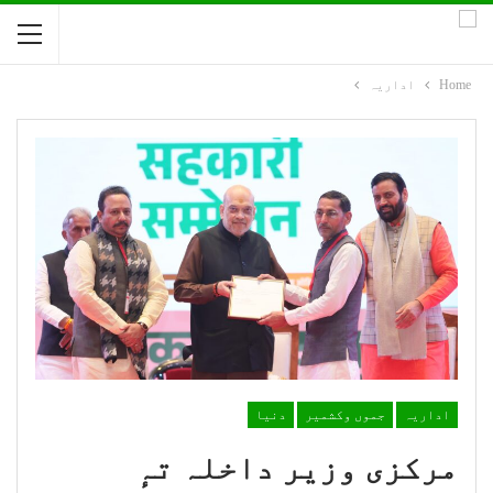
Home
اداریہ
اداریہ
جموں وکشمیر
دنیا
مرکزی وزیر داخلہ تہٕ