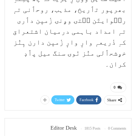
بھرپور تٲریخ، مذہب، روحٲنی تہٕ
رٮ۪وایتَن سۭتۍ وۄنۍ زٔمیٖن دٲری
تہٕ امداد باہمی درمیان اشتعراق
کہِ ذٔریعہٕ وارٕ وارٕ زٔمیٖن دارن ہٕنٛز
خۄشحٲلی منٛز نٔوۍ سنگ میل پٲدٕ
کران۔
0
Twitter
Facebook
Share
Editor Desk
1815 Posts
0 Comments