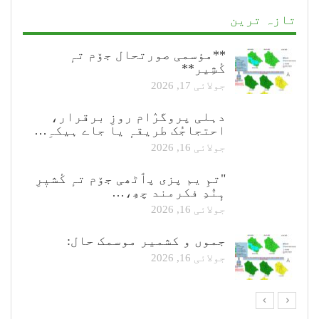
تازہ ترین
**مؤسمی صورتحال جۆم تہٕ
کٔشِیر**
جولائی 17, 2026
دہلی پروگرٛام روزِ برقرار،
احتجاجُک طریقہٕ یا جاے ہیکہِ…
جولائی 16, 2026
"تمِ یم پزی پٲٹھی جۆم تہٕ کٔشیٖرِ
ہٕنٛدِ فکرمند چھِ،…
جولائی 16, 2026
جموں و کشمیر موسمک حال:
جولائی 16, 2026