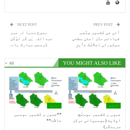
NEXT POST
PREV POST
آئی جی کشمیر سٕنٛدِس
منوج سنہا تہٕ عمر
قیادتس منٛز اعلیٰ سطحی
عبداللہ ہَن کٔر لوٗکَن
سیکورٹی اِجلاسُک جٲیزٕ
کرسمس مبارک باد.
YOU MIGHT ALSO LIKE
All
اداریہ
اداریہ
جموں و کشمیر موسمُچ
**جموں و كشمیر موسمی
اپڈیٹ (موسمیاتی مرکز
حالأت**
سرینگر)