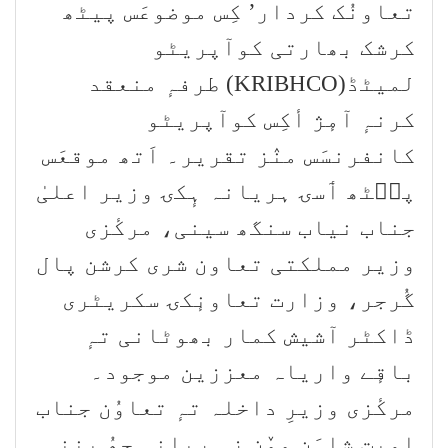
تعاونُک کردار’ کِس موضوعَس پیٹھ
کرشک بھارتی کوآپریٹو
لمیٹڈ(KRIBHCO) طرفہٕ منعقد
کرنہٕ آمٕژ أکِس کوآپریٹو
کانفرنسَس منٛز تقریر۔ اَتھ موقعَس
پٮ۪ٹھ ٲسۍ ہریانہ ہٕکۍ وزیر اعلیٰ
جناب نیاب سنگھ سینی، مرکٔزی
وزیر مملکتی تعاون شری کرشن پال
گُرجر، وزارت تعاونٕکۍ سکریٹری
ڈاکٹر آشیش کمار بھوٹانی تہٕ
باقٕے واریاہ معززین موجود۔
مرکٔزی وزیرِ داخلہ تہٕ تعاوُن جناب
امیت شاہَن ووٚن زِ ہریانہ چھُ پنِنہِ