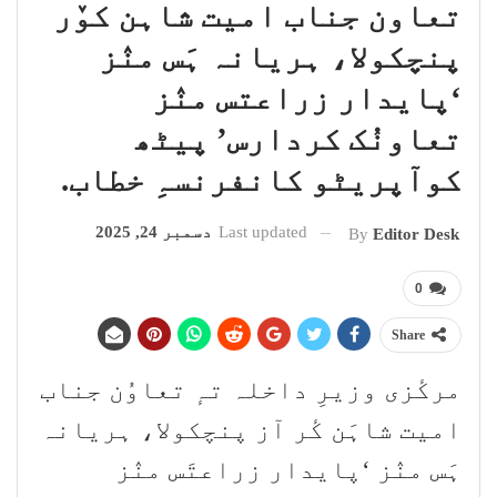
تعاون جناب امیت شاہن کوٚر
پنچکولا، ہریانہ ہَس منٛز
‘پایدار زراعتس منٛز
تعاونُک کردارس’ پیٹھ
کوآپریٹو کانفرنسہِ خطاب.
Last updated
دسمبر 24, 2025
By
Editor Desk
0
Share
مرکٔزی وزیرِ داخلہ تہٕ تعاوُن جناب
امیت شاہَن کٔر آز پنچکولا، ہریانہ
ہَس منٛز ‘پایدار زراعتَس منٛز