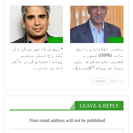
اداریہ
اداریہ
محکمہ اطلاعات و رابطہ
*نیشنل کانفرنس کَرِ دِلہِ
عامہ (DIPR) جموں و
ہُنٛد رُخ: جنتر منترس
کشمیر حکومت طرفہ بڑس
پؠٹھ احتجاج کَرنہِ خٲطرٕ
پیمانس پیٹھ 17(سدہن)…
اِجازت نامہٕ…
NEXT
PREV
LEAVE A REPLY
Your email address will not be published.