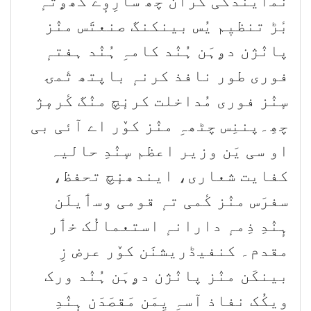
نُمٲینٛدگی کران چھُ سارِوٕے کھۄتہٕ
بٔڑ تنظیٖم یُس بینکنگ صنعتَس منٛز
پانٛژن دۄہَن ہُنٛد کامہِ ہُنٛد ہفتہٕ
فوری طور نافذ کرنہٕ باپتھ تٔمۍ
سٕنٛز فوری مُداخلت کرنٕچ منٛگ کٔرمٕژ
چھِ۔پننِس چٹھہِ منٛز کوٚر اے آئی بی
او سی یَن وزیر اعظم سٕنٛدِ حالیہ
کفایت شعاری، ایندھنٕچ تحفظ،
سفرَس منٛز کٔمی تہٕ قومی وسٲیلَن
ہٕنٛدِ ذِمہٕ دارانہٕ استعمالُک خٲر
مقدم۔ کنفیڈریشنَن کوٚر عرض زِ
بینکَن منٛز پانٛژن دۄہَن ہُنٛد ورک
ویکُک نفاذ آسہِ یِمَن مَقصَدَن ہٕنٛدِ