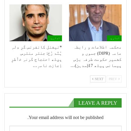
اداریہ
اداریہ
محکمہ اطلاعات و رابطہ
*نیشنل کانفرنس کَرِ دِلہِ
عامہ (DIPR) جموں و
ہُنٛد رُخ: جنتر منترس
کشمیر حکومت طرفہ بڑس
پؠٹھ احتجاج کَرنہِ خٲطرٕ
پیمانس پیٹھ 17(سدہن)…
اِجازت نامہٕ…
NEXT
PREV
LEAVE A REPLY
Your email address will not be published.