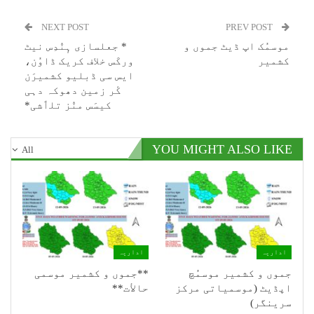
NEXT POST
PREV POST
موسمُک اپ ڈیٹ جموں و
* جعلسازی ہٕنٛدِس نیٹ
کشمیر
ورکَس خلاف کریک ڈاوُن،
ایس سی ڈبلیو کشمیرَن
کٔر زمین دھوکہ دہی
کیسَس منٛز تلٲشی*
YOU MIGHT ALSO LIKE
All
اداریہ
اداریہ
جموں و کشمیر موسمُچ
**جموں و كشمیر موسمی
اپڈیٹ (موسمیاتی مرکز
حالأت**
سرینگر)