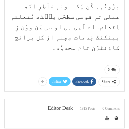
برٛونٛہہ کُن پَکناونہٕ خٲطرٕ اکھ
عملی تہٕ قومی سطحَس پٮ۪ٹھ مُتعلقہٕ
اِقدام۔اے آیی بی او سی یَن ووٚن زِ
بینکنگ خٕدمات چھِنہٕ از کل برانچ
کاؤنٹرَن تام محدوٗد۔
0
Twitter
Facebook
Share
Editor Desk
1815 Posts
0 Comments