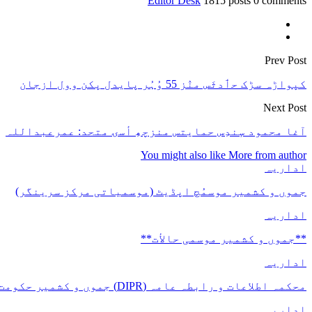
Editor Desk
1815 posts
0 comments
Prev Post
کپواڑہ سڑک حٲدثَس منٛز 55 وُہُر پایدل پکن وول ازجان
Next Post
آغا محمود سٕندِس حمایتس منزچھِ أسۍ متحد: عمرعبداللہ
You might also like
More from author
اداریہ
جموں و کشمیر موسمُچ اپڈیٹ (موسمیاتی مرکز سرینگر)
اداریہ
**جموں و كشمیر موسمی حالأت**
اداریہ
محکمہ اطلاعات و رابطہ عامہ (DIPR) جموں و کشمیر حکومت طرفہ بڑس پیمانس پیٹھ 17(سدہن)…
اداریہ