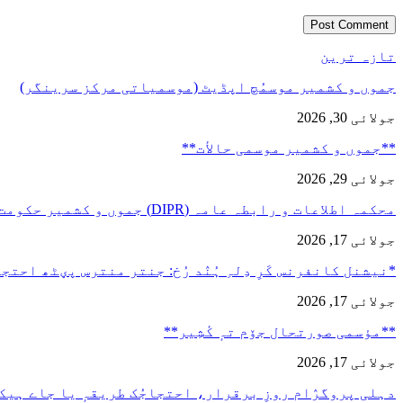
تازہ ترین
جموں و کشمیر موسمُچ اپڈیٹ (موسمیاتی مرکز سرینگر)
جولائی 30, 2026
**جموں و كشمیر موسمی حالأت**
جولائی 29, 2026
محکمہ اطلاعات و رابطہ عامہ (DIPR) جموں و کشمیر حکومت طرفہ…
جولائی 17, 2026
*نیشنل کانفرنس کَرِ دِلہِ ہُنٛد رُخ: جنتر منترس پؠٹھ احت
جولائی 17, 2026
**مؤسمی صورتحال جۆم تہٕ کٔشِیر**
جولائی 17, 2026
دہلی پروگرٛام روزِ برقرار، احتجاجُک طریقہٕ یا جاے ہیک