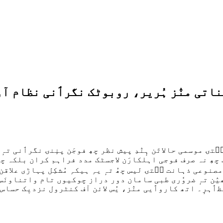
یناتی منٛز ہُریر، روبوٹک نگرٲنی نظام آو
سۭتۍ موسمی حالاتَن ہٕنٛدِ پیش نظر چھِ فوجَن پنٕنۍ نگرٲنی تہٕ 
چھِ نہ صرف فوجی اہلکارَن لاجسٹک مدد فراہم کران بلکہ چھ
مصنوعی ذہانت سۭتۍ لیس چھُ تہٕ یہِ ہیکہِ مُشکِل پہاڑی علاق
یٛن تہٕ ضروٗری طبی سامان دور دراز چوکیوں تام واتناونَس 
ہرٕ۔ اتھ کاروٲیی منٛز، یُس لائن آف کنٹرول نزدیٖک حساس عل