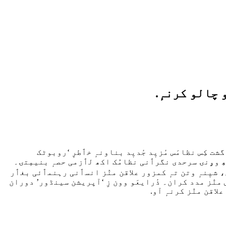
 چالو کرنہٕ.
گشت کِس نظامَس مٔزیٖد جٔدیٖد بناونہٕ خٲطرٕ ‘روبوٹک
ِ وۄنۍ سرحدی نگرٲنی نظامُک اکھ لٲزمی حصہٕ بنیمٕتۍ۔
ن، شیٖنہٕ وتن تہٕ کمزور علاقن منٛز انسٲنی رہنمٲئی بغٲر
منٛز مدد کران۔ ذٔرایعَو وون زِ ‘آپریشن سینڈور’ دوران
اقن منٛز کرنہٕ آو.