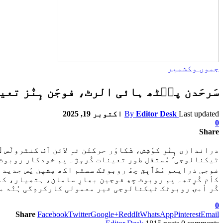
جموں وکشمیر
سَرحَدن پٮ۪ٹھ ہائی الرٹ، فوجَن ہٕنٛز تع
Last updated
Editor Desk
By
اکتوبر 19, 2025
0
Share
دراندازی ہٕنٛزِ کوٗشِش، شَکاوَر حرکتَن تہٕ لائن آف کنٹرولَس 
ٹیکنالوجی’ مُستقل طور تعینات کٔرمٕژ۔ یِم خودکار روبوٹ 
فوجی ذرایعو مُطٲبِق چھُ روبوٹک سسٹم اکھ مِشیٖن یُس جدید 
کٲم کٔرِتھ۔ یِم روبوٹ چھِ فوجین بھارٕ سامان، ہتھیار، کھ
کٔر أمۍ روبوٹک ٹیکنالوجی غیر معمولی کارکردٕگی ہُنٛد مظٲ
0
Share
Facebook
Twitter
Google+
ReddIt
WhatsApp
Pinterest
Email