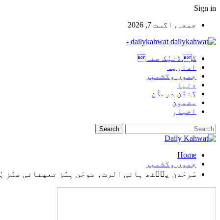
Sign in
جمعہ, اگست 7, 2026
dailykahwat -
گ.ڈنیُک صفہ
اداریہ
جموں وکشمیر
دنیا
گِندُن در .کُن
مضمون
اخبار
Home
جموں وکشمیر
سَرحَدن پٮ۪ٹھ ہائی الرٹ، فوجَن ہٕنٛز تعیناتی منٛز 