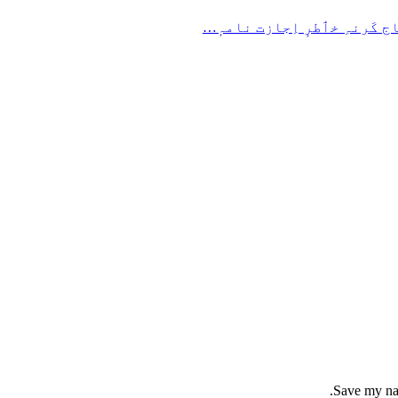
ج کَرنہِ خٲطرٕ اِجازت نامہٕ…
Save my nam