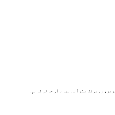
ہُریر، روبوٹک نگرٲنی نظام آو چالو کرنہٕ.