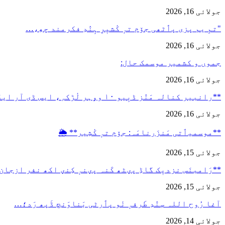
جولائی 16, 2026
"تمِ یم پزی پٲٹھی جۆم تہٕ کٔشیٖرِ ہٕنٛدِ فکرمند چھِ،…
جولائی 16, 2026
جموں و کشمیر موسمک حال:
جولائی 16, 2026
**رانبیر کنالہ مَنٛز ڈبِیو ۱۰ وۄہر لٔڑکہِ، ایس ڈی آر ایفَن…
جولائی 16, 2026
**موسمیٲتی مَنزَرنامَہ: جۆم تہٕ کٔشِیر** 🌦️
جولائی 15, 2026
**رَامبنَس نزدیٖک گاڈِ پؠٹھ کَنہ پؠنہٕ کِنؠ اکھ نفر ازجان
جولائی 15, 2026
آغا رُوح اللہ سٕنٛدِ طَرفہٕ نٔو پٲرٹی بَناوَنچ ڈَپھ رَد؛…
جولائی 14, 2026