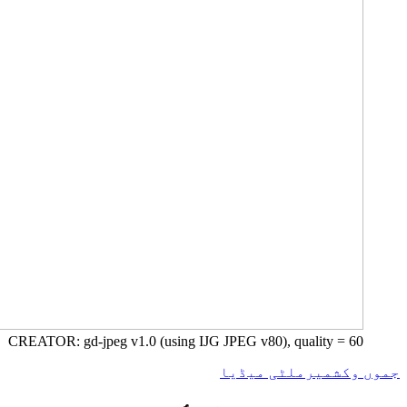
CREATOR: gd-jpeg v1.0 (using IJG JPEG v80), quality = 60
جموں وکشمیر
ملٹی میڈیا