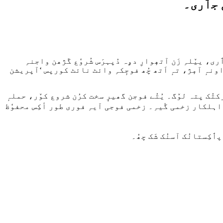
 جٲری۔
ی، ییٚلہِ زَن آتھٕوارِ دۄہ دُپہرَس شُروٗع گَژھن واجنہِ
ڑاونہٕ آمٕژ، تہٕ اَتھ چُھ فوجٕکہِ وائٹ نائٹ کورپس ‘آپریشن
رکتُک پتہ لوٚگ۔ یُتُے فوجن گھیرٕ سخت کرُن شروع کوٚر، حملہٕ
ی اہلکار زخمی گٔیہِ۔ زخمی فوجی آیہِ فوری طور أکِس محفوٗظ
پٲکِستانُک آسنُک شَک چھُ۔