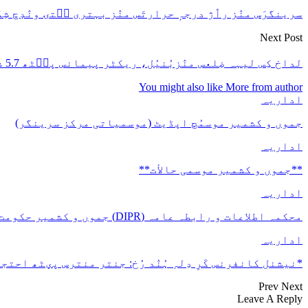
سرینگرَس منٛز رٲژ درجہٕ حرارتَس منٛز بہتری سۭتۍ ونٛدٕچ شِدَت
Next Post
لداخ کِس لیہہ ضِلعس منٛزبُنیُل، ریکٹر پیمانس پٮ۪ٹھ 5.7 شدت درٕج۔
You might also like
More from author
اداریہ
جموں و کشمیر موسمُچ اپڈیٹ (موسمیاتی مرکز سرینگر)
اداریہ
**جموں و كشمیر موسمی حالأت**
اداریہ
محکمہ اطلاعات و رابطہ عامہ (DIPR) جموں و کشمیر حکومت طرفہ بڑس پیمانس پیٹھ 17(سدہن)…
اداریہ
*نیشنل کانفرنس کَرِ دِلہِ ہُنٛد رُخ: جنتر منترس پؠٹھ احتجا
Prev
Next
Leave A Reply