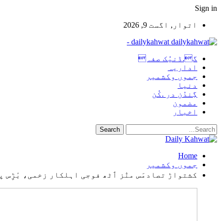
Sign in
اتوار, اگست 9, 2026
dailykahwat -
گ.ڈنیُک صفہ
اداریہ
جموں وکشمیر
دنیا
گِندُن در .کُن
مضمون
اخبار
Home
جموں وکشمیر
کشتواڑ تصادمَس منٛز ٲٹھ فوجی اہلکار زخمی، بٔڑِس 