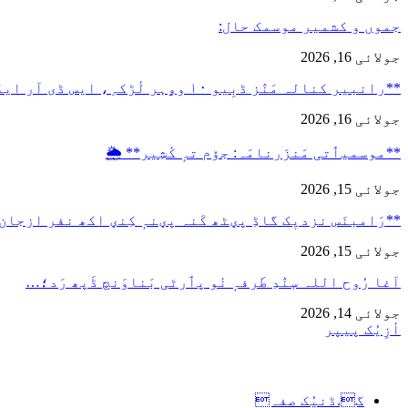
جموں و کشمیر موسمک حال:
جولائی 16, 2026
**رانبیر کنالہ مَنٛز ڈبِیو ۱۰ وۄہر لٔڑکہِ، ایس ڈی آر ایفَن…
جولائی 16, 2026
**موسمیٲتی مَنزَرنامَہ: جۆم تہٕ کٔشِیر** 🌦️
جولائی 15, 2026
**رَامبنَس نزدیٖک گاڈِ پؠٹھ کَنہ پؠنہٕ کِنؠ اکھ نفر ازجان
جولائی 15, 2026
آغا رُوح اللہ سٕنٛدِ طَرفہٕ نٔو پٲرٹی بَناوَنچ ڈَپھ رَد؛…
جولائی 14, 2026
أزِیُک پیپر
گ.ڈنیُک صفہ