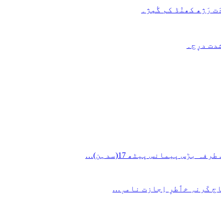
 رَژھ کھنٛڈ کم گٔمٕژ۔
ج کَرنہِ خٲطرٕ اِجازت نامہٕ…