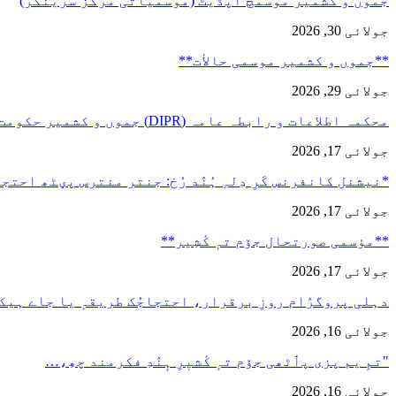
جموں و کشمیر موسمُچ اپڈیٹ (موسمیاتی مرکز سرینگر)
جولائی 30, 2026
**جموں و كشمیر موسمی حالأت**
جولائی 29, 2026
محکمہ اطلاعات و رابطہ عامہ (DIPR) جموں و کشمیر حکومت طرفہ…
جولائی 17, 2026
*نیشنل کانفرنس کَرِ دِلہِ ہُنٛد رُخ: جنتر منترس پؠٹھ احت
جولائی 17, 2026
**مؤسمی صورتحال جۆم تہٕ کٔشِیر**
جولائی 17, 2026
دہلی پروگرٛام روزِ برقرار، احتجاجُک طریقہٕ یا جاے ہیک
جولائی 16, 2026
"تمِ یم پزی پٲٹھی جۆم تہٕ کٔشیٖرِ ہٕنٛدِ فکرمند چھِ،…
جولائی 16, 2026