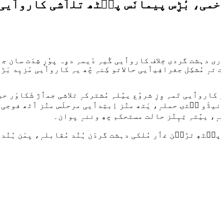
خمی، بٔڑِس پیمانَس پٮ۪ٹھ تلٲشی کاروٲیی
ی دہشت گردی خٕلاف کاروٲیی گٔیہِ دٔیمہِ دۄہ پوٗرٕ شِدَت سان جٲر
ہٕ مُشکِل جغرافِیٲیی حالاتو کِنہِ چُھ یہِ کاروٲیی مٔزیٖد بَ
کاروٲیی تَمہِ وِزِ شروٗع ییٚلہِ مُشترکہٕ تلاشی جمٲژ شَکاوَر ح
رنیڈَو سۭتۍ حملہٕ، یَتھ منٛز اِبتِدٲیی مرحلَس منٛز ٲٹھ فوج
 ییٚتہِ تِہٕنٛز حالت مستحکم چھِ وننہٕ یِوان۔
ٮ۪ٹھٕ ترٛٮ۪ن غٲر مُلکی دہشت گردَن ہُنٛد مُقابلہٕ، یِمَن ہُنٛد 