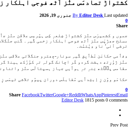
کشتواڑ تصادمَس منٛز ٲٹھ فوجی اہلکار ز
Last updated
Editor Desk
By
جنوری 19, 2026
0
Share
جموں و کشمیرَس منٛز کشتواڑ ضِلعہٕ کِس ہیٚرمِس علاقَن منٛز جٲر
مسلح جھڑپَس منٛز ٲٹھ فوجی اہلکار زخمی گٔیہِ۔ گٔنۍ جنٛگلات ت
ترشی آئی’ ناو دِیُتمُت۔
دِفٲعی حکامَن مُطٲبِق گٔیہِ سونار-چھترو جنگلاتی علاقَس منٛز 
منٛز ژوُرِتھ دہشت گردو کٔر اچانک گولہِ تہٕ کوٚرُکھ ہینڈ گ
مقامس پٮ۪ٹھ نِنہٕ تہٕ ہوٲیی جہاز ہسپتالَس منٛز واتناونہٕ،
حکامَو ووٚن زِ اِبتِدٲیی مُقابلَس دوران پیوٚو تلاشی ٹیمَس زٕ پ
0
Share
Facebook
Twitter
Google+
ReddIt
WhatsApp
Pinterest
Email
Editor Desk
1815 posts
0 comments
Prev Post