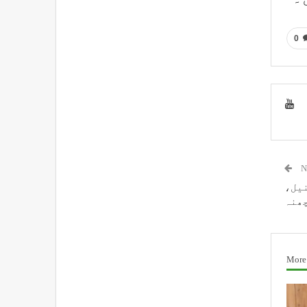
0
N
نیل،
چھنہ
More