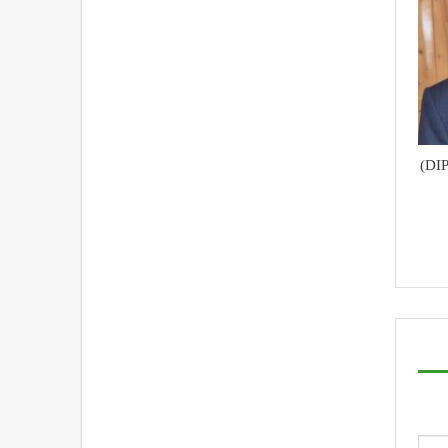
محکمہ اطلاعات و رابطہ عامہ (DIPR)