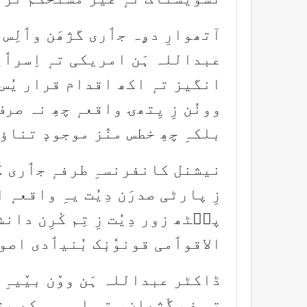
آتھوارِ دۄہ جٲری گژھَن وٲلِس پ
عبداللہ ہَن امریکی تہٕ اِسرٲ
انگیز تہٕ اکھ اقدام قرار یُس 
وونُن زِ یِتھۍ واقعہٕ چھِ نہ ص
بلکہِ چھِ خطس منٛز موجودٕ تناؤ
نیشنل کانفرنسہِ طرفہٕ جٲری کَرن
زِ پارٹی صدرَن دِیُت یہِ واقع
پٮ۪ٹھ زور دِیُت زِ تِم کٔرِن دان
الاقوٲمی قونوٗنٕک بُنیٲدی اصول
ڈاکٹر عبداللہ ہَن ووٚن بیٚیہِ 
تہٕ غم گٔژھان، تہٕ امہِ مۄکھٕ پ