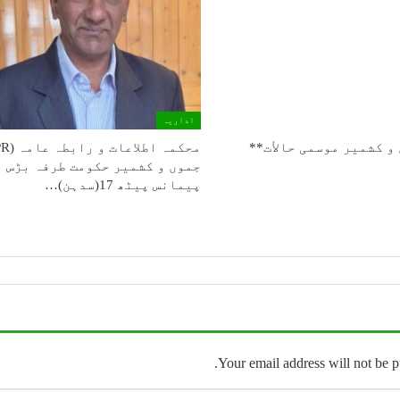
اداریہ
و كشمیر موسمی حالأت**
جموں و کشمیر حکومت طرفہ بڑس
پیمانس پیٹھ 17(سدہن)…
Your email address will not be p