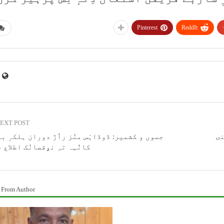
Pinterest
ReddIt
EXT POST
نۍ
جموں و کشمیر: ڈوڈاہَس منٛز رٲژ دوران ہلکہٕ ب
کانٛہہ تہِ نۄقصانُک اطلاع 
 From Author