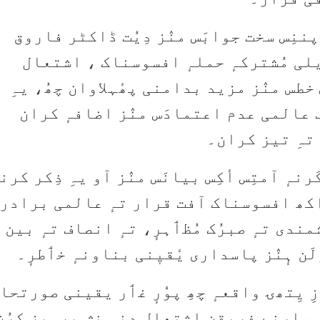
ننِس سخت جوابَس منٛز دِیُت ڈاکٹر فاروق
یلی مُشترکہٕ حملہٕ افسوسناک ، اشتعال
خطس منٛز مزید بدامنی پھٔہلاوان چھُ، یہِ
رف عالمی عدم اعتمادَس منٛز اضافہٕ کران
 تہِ تیز کران۔
ہٕ آمتِس أکِس بیانَس منٛز آو یہِ ذِکر کرنہ
ہٕ اکھ افسوسناک آفت قرار تہٕ عالمی برادر
شمندی تہٕ صبرُک مُظٲہرٕ، تہٕ انصاف تہٕ بین
َن ہٕنٛز پاسداری یٔقیٖنی بناونہٕ خٲطرٕ۔
زِ یِتھۍ واقعہٕ چھِ پوٗرٕ غٲر یقینی صورتحا
زِ سارنٕے فریقن اشتعال دِنہٕ نِش پرہیز کرُن