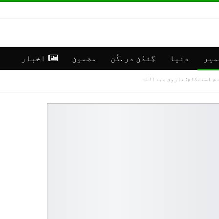
میر
دنیا
گِندُن در .کُن
مضمون
اخبار
 عدم استحکام: فاروق عبداللہ
**رانبیر
جموں
کنالہ مَنٛز
کشمی
ڈبِیو ۱۰
اپڈی
وۄہر لٔڑکہِ،
(موس
ایس ڈی آر ایفَن…
مرکز سرینگر)
جولائی 16, 2026
جولائی 30, 2026
**موسمیٲتی
**جم
مَنزَرنامَہ:
كشمی