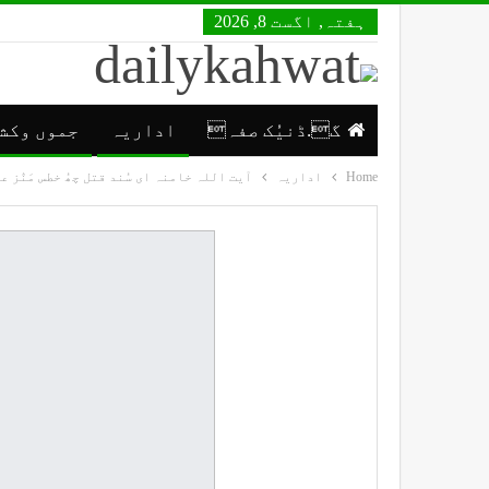
ہفتہ, اگست 8, 2026
گ.ڈنیُک صفہ
اداریہ
جموں وکش
Home
اداریہ
آیت اللہ خامنہ ای سُند قتل چھُ خطس مَنٛز