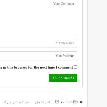
 in this browser for the next time I comment.
گ.ڈنیُک صفہ
اَسہِ مُتعلِق
اسہِ سْیت کْریو رأب