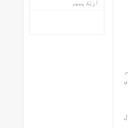
أزِیُک پیپر
ٕ
ی
ل
۔