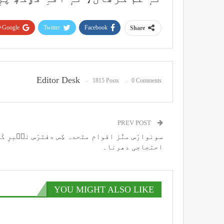
Google+
Twitter
Facebook
Share
Editor Desk
1815 Posts
0 Comments
PREV POST
سونوارَس منٛز اقوام متحدہ کِس دفترَس نٮ۪برٕ کٔ
احتجاجی دھرنا۔
YOU MIGHT ALSO LIKE