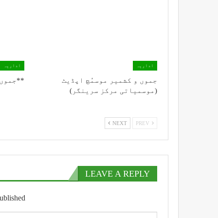
اداریہ
اداریہ
جموں و کشمیر موسمُچ اپڈیٹ
**جموں 
(موسمیاتی مرکز سرینگر)
NEXT
PREV
LEAVE A REPLY
ublished.