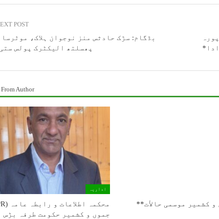
EXT POST
پورہ
بڈگام: سڑک حادثس منز نوجوان ہلاک، موٹرسا
ادا*
پھسلتھ الیکٹرک پولس ستی
 From Author
اداریہ
و كشمیر موسمی حالأت**
جموں و کشمیر حکومت طرفہ بڑس