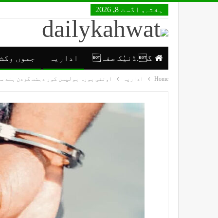
ہفتہ, اگست 8, 2026
گ.ڈنیُک صفہ
اداریہ
جموں وکش
Home
اداریہ
اونتی پورہ پولیسن کور دہشت گردن ہند سأتھی پی ایس اے (PSA) تہ منشیات فروش پی آئی ٹی این ڈی 