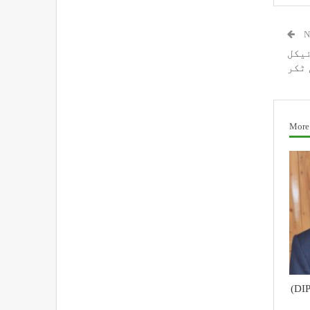
N
ئیکل
 ٹکر
More
محکمہ اطلاعات و رابطہ عامہ (DIPR)