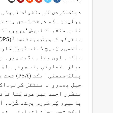
دہشت گردی تہِ منشیات فروشی خل
نامی منشیات فروش ‘پریوینشن
سأتھی، یٔمیچ سُناد سُہیل فار
ساکنہ لون محلہ نگین پورہ ری
مجاز اتھارٹی ہند طرفہِ باضا
پبلک سیفٹی
جیل بھدرواہ منتقل کرنہٕ۔اکے
منظور احمد میر عرف مَنا ٹائ
ایکٹ تحت مجاز اتھارٹی ہند 