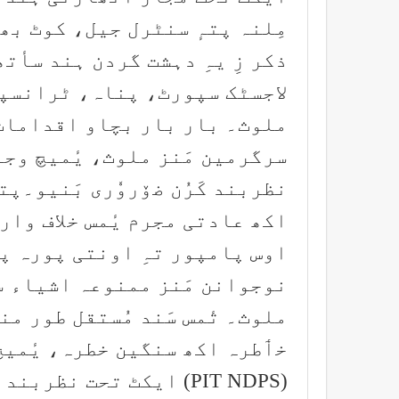
مِلنہ پتہٕ سنٹرل جیل، کوٹ بھل
ذکر زِ یہِ دہشت گردن ہند سأت
لاجسٹک سپورٹ، پناہ، ٹرانسپور
ملوث۔ بار بار بچاو اقدامات کَر
نظربند کَرُن ضۆروٗری بَنیو۔پت
اوس پامپور تہِ اونتی پورہ پو
نوجوانن مَنز ممنوعہ اشیاء سپ
ملوث۔ تٔمس سَند مُستقل طور م
خٲطرہ اکھ سنگین خطرہ، یٔمیچ 
(PIT NDPS) ایکٹ تحت نظ