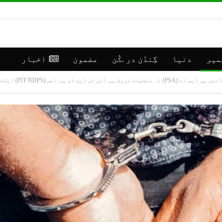
میر
دنیا
گِندُن در .کُن
مضمون
اخبار
پی ایس (PIT NDPS) ایکٹس تحت گرفتار*
**رانبیر
جموں
کنالہ مَنٛز
کشمی
ڈبِیو ۱۰
اپڈی
وۄہر لٔڑکہِ،
(موس
ایس ڈی آر ایفَن…
مرکز سرینگر)
جولائی 16, 2026
جولائی 30, 2026
**موسمیٲتی
**جم
مَنزَرنامَہ:
كشمی