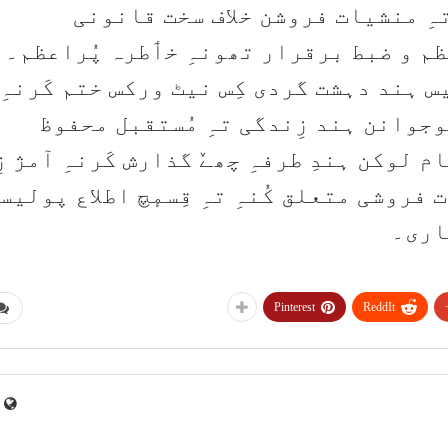
ہِ منشیات فروشن خلاف سخت قانونی
َظم و ضبط برقرار تھونہِ خٲطرہ پُراعظم۔ ی
س ہند دہشت گردی کِس نیٹ ورکس ختم کَرنہِ
نوجوانن ہند زِندگی تہِ مُستقبل محفوظ
 لوکن ہندِ طرفہِ چھےٚ گذارش کَرنہِ آمژ زِ
فروشی متعلق کُنہِ تہِ قِسمٕچ اطلاع پولیس
اری۔
Pinterest
ReddIt