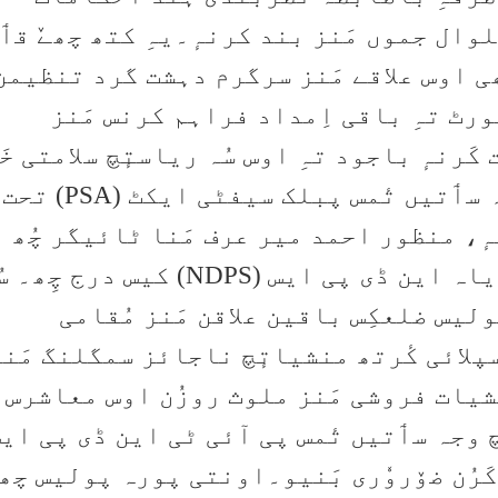
وال جموں مَنز بند کرنہٕ۔یہِ کتھ چھےٚ قٲب
ھی اوس علاقے مَنز سرگرم دہشت گرد تنظیمن
ٹ تہِ باقی اِمداد فراہم کرنس مَنز
نہٕ باجود تہِ اوس سُہ ریاستٕچ سلامتی خَل
سرگرمین مَنز ملوث، یٔمیچ وجہ سٲتیں تٔمس پبلک سیفٹی ایکٹ (PSA) تحت
ہٕ، منظور احمد میر عرف مَنا ٹائیگر چُھ
اکھ عادتی مجرم یٔمس خلاف واریاہ این ڈی پی ایس (NDPS) کیس درج چ
لیس ضلعکِس باقین علاقن مَنز مُقامی
لائی کٔرتھ منشیاتٕچ ناجائز سمگلنگ مَنز
نشیات فروشی مَنز ملوث روزُن اوس معاشرس
وجہ سٲتیں تٔمس پی آئی ٹی این ڈی پی ای
ربند کَرُن ضۆروٗری بَنیو۔اونتی پورہ پولیس چھے