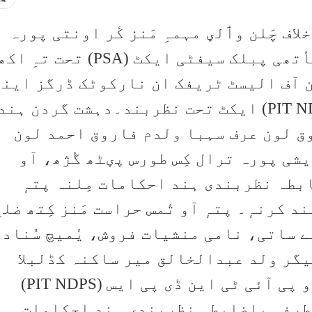
اف چَلن وٲلؠ مہمہِ مَنز کٔر اونتی پورہ
پولیسن اکھ دہشت گردن ہند سأتھی پبلک سیفٹی ایکٹ (PSA) تحت تہِ اک
 آف الیسٹ ٹریفک ان نارکوٹک ڈرگز اینڈ
سائیکو ٹروپک سبسٹنسز’ (PIT NDPS) ایکٹ تحت نظربند۔دہشت گردن ہند
وق لون عرف سہبا ولدم فاروق احمد لون
شی پورہ ترال کِس طورس پؠٹھ گٔژھ، آو
بطہ نظربندی ہند احکامات مِلنہ پتہٕ
 ایکٹ (PSA) تحت بند کرنہٕ۔ پتہٕ آو تٔمس حراست مَنز کِتھ ضل
 ساتی، نامی منشیات فروش، یٔمیچ سُناد
یگر ولد عبدالخالق میر ساکنہ کڈلبلا
پامپور کِس طورس پؠٹھ گٔژھ، آو پی آئی ٹی این ڈی پی ایس (PIT NDPS)
طرفہِ باضابطہ نظربندی ہند احکامات