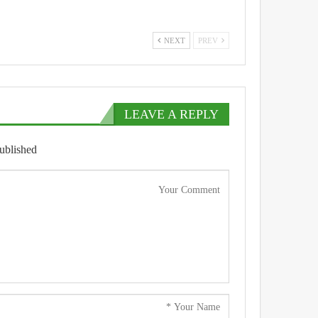
NEXT
PREV
LEAVE A REPLY
ublished.