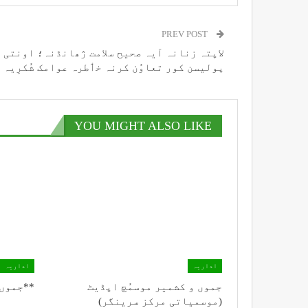
PREV POST
لاپتہ زنانہ آیہ صحیح سلامت ژھانڈنہ؛ اونتی 
پولیسن کور تعاوُن کرنہ خٲطرہ عوامک شُکرِیہ 
YOU MIGHT ALSO LIKE
اداریہ
اداریہ
جموں و کشمیر موسمُچ اپڈیٹ
**جموں 
(موسمیاتی مرکز سرینگر)