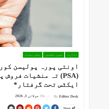
اداریہ
جموں وکشمیر
ملٹی میڈیا
اونتی پورہ پولیسن کور 
ایکٹس تحت گرفتار*
On
جولائی 3, 2026
By
Editor Desk
Share