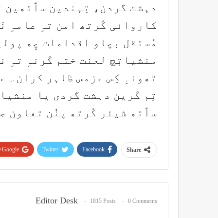
دہشت گردن، تِہندین سٲتھین ت
کاروائی کٔرتھ امن تہِ عامہِ ن
مُستقل بچاو اقدامات چِھ پولی
منشیاتٕچ لعنت ختم کَرنہِ تہِ 
تھونہِ کِس عزمس ظاہر کران۔ عام
تِم کَرین دہشت گردی یا منشیات 
سٲتھ شیئر کٔرتھ پنُن تعاون ج
Google+
Twitter
Facebook
Share
Editor Desk
1815 Posts
0 Comments