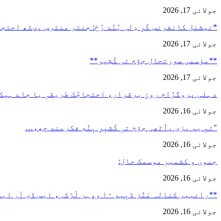
جولائی 17, 2026
*نیشنل کانفرنس کَرِ دِلہِ ہُنٛد رُخ: جنتر منترس پؠٹھ احت
جولائی 17, 2026
**مؤسمی صورتحال جۆم تہٕ کٔشِیر**
جولائی 17, 2026
دہلی پروگرٛام روزِ برقرار، احتجاجُک طریقہٕ یا جاے ہیک
جولائی 16, 2026
"تمِ یم پزی پٲٹھی جۆم تہٕ کٔشیٖرِ ہٕنٛدِ فکرمند چھِ،…
جولائی 16, 2026
جموں و کشمیر موسمک حال:
جولائی 16, 2026
**رانبیر کنالہ مَنٛز ڈبِیو ۱۰ وۄہر لٔڑکہِ، ایس ڈی آر ایفَن…
جولائی 16, 2026