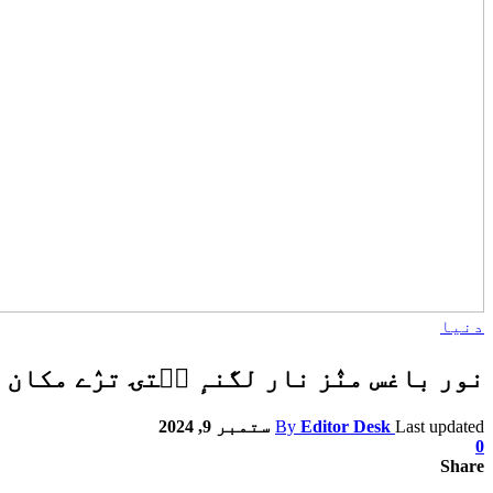
دنیا
نور باغس منٛز نار لگنہٕ سۭتۍ ترٛے مکان
Last updated
Editor Desk
By
ستمبر 9, 2024
0
Share