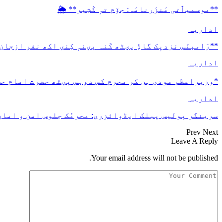
**موسمیٲتی مَنزَرنامَہ: جۆم تہٕ کٔشِیر** 🌦️
اداریہ
**رَامبنَس نزدیٖک گاڈِ پؠٹھ کَنہ پؠنہٕ کِنؠ اکھ نفر ازجان
اداریہ
*وزیراعظم مودی ہن کر محرم کس دۄہس پؠٹھ حضرت امام ح
اداریہ
سرینگر پولیس پبلک ایڈوائزری: محرمُک جلوس امن و امان 
Prev
Next
Leave A Reply
Your email address will not be published.