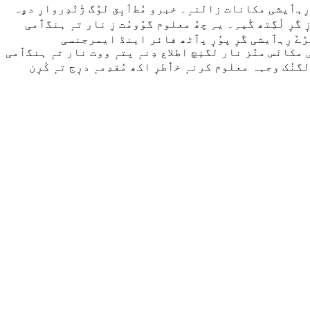
رِہٲیشی مکانات زالنہٕ۔ خبرو مُطٲبِق لوٚگ ژٔنٛدٕروارِ دۄہ
ٕ گَرٕ لٔگِتھ گٔیہِ۔ یہِ چھُ معلوم گوٚومُت زِ نار تہٕ ہنگٲمی
رٛےٚ رِہٲیشی گَرٕ پوٗرٕ پٲٹھ فائر اینڈ ایمرجنسی
ٔنٛدٕروارِ دۄہ صبحٲے 7 بجہِ نوٗر باغَس منٛز أکِس رِہٲیشی مکانَس منٛز نار لگنٕچ اطلاع دِنہٕ پتہٕ ووت نار تہٕ ہنگٲمی
نُک وجہہ معلوم کرنہٕ خٲطرٕ اکھ مُقدِمہٕ درٕج تہٕ کٔرٕن