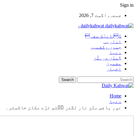
Sign in
جمعہ, اگست 7, 2026
dailykahwat -
گ.ڈنیُک صفہ
اداریہ
جموں وکشمیر
دنیا
گِندُن در .کُن
مضمون
اخبار
Home
دنیا
نور باغس منٛز نار لگنہٕ سۭتۍ ترٛے مکان خاکستر۔