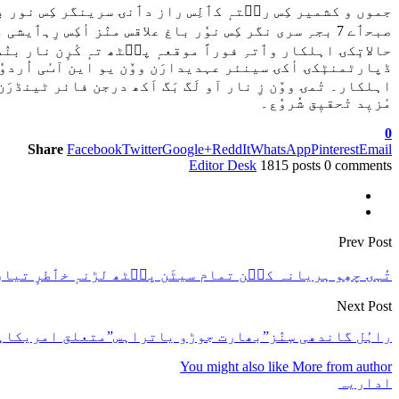
جموں و کشمیر کِس رٮ۪تہٕ کٲلِس راز دٲنۍ سرینگر کِس نور باغ 
صبحٲے 7 بجہِ سری نگر کِس نوٗر باغ علاقس منٛز أکِس رِہٲیش
حالاتٕکۍ اہلکار وٲتہِ فوراً موقعہٕ پٮ۪ٹھ تہٕ کٔرٕن نار بنٛد
اہلکار۔ تٔمۍ ووٚن زِ نار آو لَگ بَگ اَکھ درجن فائر ٹینڈرَن ہ
مٔزیٖد تٔحقیٖق شُروٗع۔
0
Share
Facebook
Twitter
Google+
ReddIt
WhatsApp
Pinterest
Email
Editor Desk
1815 posts
0 comments
Prev Post
تُہۍ چھِو ہریانہ کٮ۪ن تمام سیٹَن پٮ۪ٹھ لڑنہٕ خٲطرٕ تیار
Next Post
راہُل گاندھی سٕنٛز”بھارت جوڑو یاتراہس”متعلق امریکاہس
You might also like
More from author
اداریہ