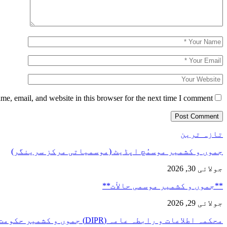
e, email, and website in this browser for the next time I comment.
تازہ ترین
جموں و کشمیر موسمُچ اپڈیٹ (موسمیاتی مرکز سرینگر)
جولائی 30, 2026
**جموں و كشمیر موسمی حالأت**
جولائی 29, 2026
محکمہ اطلاعات و رابطہ عامہ (DIPR) جموں و کشمیر حکومت طرفہ…