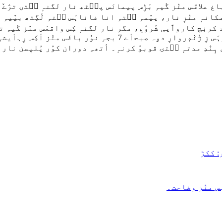
علاقَس منٛز گٔیہِ بٔڑِس پیمانَس پٮ۪ٹھ نار لگنہٕ سۭتۍ ترٛےٚ 
ی مکانہٕ منٛزٕ نار، ییٚمہِ سۭتہِ انا فاناہَس سۭتہِ لٔگِتھ بیٚیہِ ز
 کرنٕچ کاروٲیی شُروٗع، مگر نار لگنہٕ کِس واقعَس منٛز گٔیہِ ت
ڈپارٹمنٹٕکۍ أکۍ سینئر عہدیدارَن ووٚن یو این آٮٔی اُردوٗہَس زِ ژ
ٕنٛدِ مدتہٕ سۭتۍ قوبوٗ کرنہٕ۔ أتھہِ دوران کوٚر پُلیٖسن نار لگ
: ککڑ
 منٛز وضاحت۔