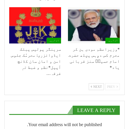
اداریہ
اداریہ
*وزیراعظم مودی ہن کر
سرینگر پولیس پبلک
محرم کس دۄہس پؠٹھ حضرت
ایڈوائزری: محرمُک جلوس
امام حسینؑ سنز قربانی
امن و امان سان کڈنچ
یاد*
اَپیل*نظم و ضبط تہٕ
فرقہ…
NEXT
PREV
LEAVE A REPLY
Your email address will not be published.