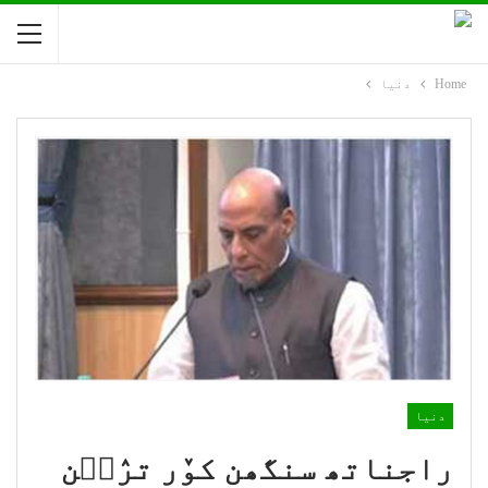
Home
دنیا
دنیا
راجناتھ سنگھن کوٚر ترٛٮ۪ن