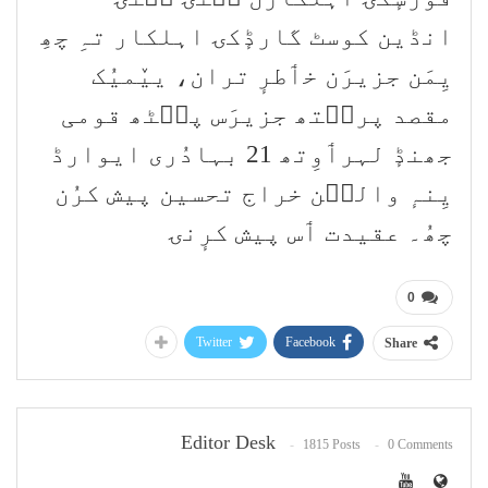
انڈین کوسٹ گارڈٕکۍ اہلکار تہِ چھِ
یِمَن جزیرَن خٲطرٕ تران، ییٚمیُک
مقصد پرٮ۪تھ جزیرَس پٮ۪ٹھ قومی
جھنڈٕ لہرٲوِتھ 21 بہادُری ایوارڈ
یِنہٕ والٮ۪ن خراج تحسین پیش کرُن
چھُ۔ عقیدت ٲس پیش کرٕنۍ
0
Twitter
Facebook
Share
Editor Desk
1815 Posts
0 Comments