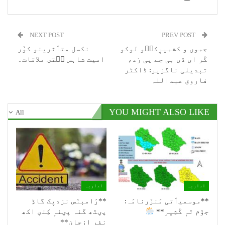
NEXT POST
PREV POST
جموں و کشمیرٕکٮ۪و لوکو
نکسل متٲثرینو کوٚر
کٔر ای ڈی بی جے پی رَد،
امیت شاہس سۭتۍ ملاقات۔
تبدیلی ناگزیر: ڈاکٹر
فاروق عبداللہ
YOU MIGHT ALSO LIKE
All
اداریہ
اداریہ
**موسمیٲتی مَنزَرنامَہ:
**رَامبنَس نزدیٖک گاڈِ
جۆم تہٕ کٔشِیر**
پؠٹھ کَنہ پؠنہٕ کِنؠ اکھ
نفر ازجان**