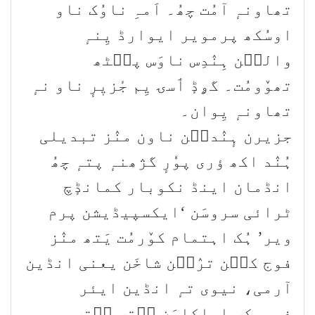
تھاونہٕ آمُت چھُ۔ اَمہِ ناوُک ناو
اوسُکھ پرمویر ایوارڈ یِنہٕ
والٮ۪ن ہِنٛدِس ناوَس پٮ۪ٹھ
تھوٚومُت۔ گۄڈٕ ٲسۍ یِم جٔزیٖرٕ ناو نہٕ
تھاونہٕ یِوان۔
جزیرن ہٕنٛدٮ۪ن ناون منٛز تبدیلی
ہُنٛد اکھ ؤری پوٗرٕ گژھنہٕ پتہٕ چھُ
انڈمان اینڈ نکوبار کمانڈٕچ
ٹرائی سروسَن ‘ایکسپیڈیشن پرم
ویر’ ہُک اہتمام کوٚرمُت یَتھ منٛز
فوج کٮ۪ن ترٛٮ۪ن شاخَن یعنی انڈین
آرمی، نیوی تہٕ انڈین ایئر
فورسٕکۍ اہلکارَن سۭتۍ سۭتۍ