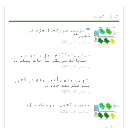
تازہ ترین
**مؤسمی صورتحال جۆم تہٕ
کٔشِیر**
جولائی 17, 2026
دہلی پروگرٛام روزِ برقرار،
احتجاجُک طریقہٕ یا جاے ہیکہِ…
جولائی 16, 2026
"تمِ یم پزی پٲٹھی جۆم تہٕ کٔشیٖرِ
ہٕنٛدِ فکرمند چھِ،…
جولائی 16, 2026
جموں و کشمیر موسمک حال:
جولائی 16, 2026