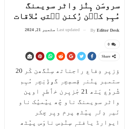
سروسَن ہٕنٛز واٹر سویمنگ
مُہِم کٮ۪ن رُکنن سۭتۍ مُلاقات
Last updated
ستمبر 21, 2024
By
Editor Desk
0
Share
ؤزیٖر دِفاع راجناتھ سِنٛگھن کٔر 20
ستمبر پنٛنہِ قٕسمٕچہِ گۄڈٕنِچہِ مُہِم
شُروٗع یَتھ 21 جٔزیٖرن خٲطرٕ اوپن
واٹر سویمنگ ناو چُھ ییٚمیُک ناو
نَیہِ دِلہِ پیٚٹھٕ پرم ویٖر چکر
ایوارڈ یافتہٕ سٕنٛدِس ناوَس پیٚٹھ