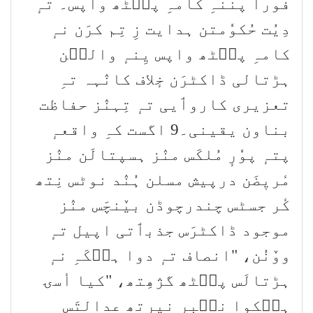
فوراً پننہِ کامہِ پٮ۪ٹھ واپس۔ تہٕ
دِیُت حُکوٗمتن ہدایت زِ تِم کرَن نہٕ
کامہِ پٮ۪ٹھ واپس یِنہٕ والٮ۪ن
ہڑتالی ڈاکٹرَن خٕلاف کانٛہہ تہِ
تعزیری کاروٲیی تہٕ تِہنٛز حفاظت
بناون یقینی۔9 اگست کہِ واقعہٕ
پتہٕ پوٗرٕ مُلکَس منٛز ہسپتالَن منٛز
مٔریٖضَن درپیش مسلن ہُنٛد نوٹس نِتھ
کٔر جسٹس چندرچوڈن بیٚنچَس منٛز
موجود ڈاکٹرَس جذبٲتی اپیل تہٕ
ووٚنُن، "انصاف تہٕ دوا ہٮ۪کَہِ نہٕ
ہڑتالَس پٮ۪ٹھ گژھِتھ، "کیا أسۍ
ہٮ۪کوا نٮ۪بر نیرِتھ عدالتَس