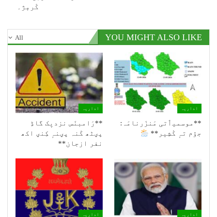
کٔرمٕژ۔
YOU MIGHT ALSO LIKE
All
اداریہ
اداریہ
**موسمیٲتی مَنزَرنامَہ:
**رَامبنَس نزدیٖک گاڈِ
جۆم تہٕ کٔشِیر**
پؠٹھ کَنہ پؠنہٕ کِنؠ اکھ
نفر ازجان**
اداریہ
اداریہ