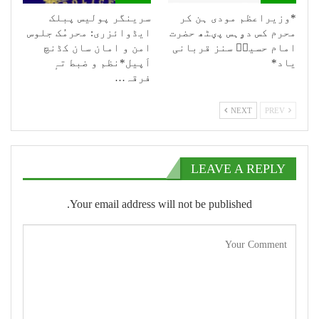
*وزیراعظم مودی ہن کر
سرینگر پولیس پبلک
محرم کس دۄہس پؠٹھ حضرت
ایڈوائزری: محرمُک جلوس
امام حسینؑ سنز قربانی
امن و امان سان کڈنچ
یاد*
اَپیل*نظم و ضبط تہٕ
فرقہ…
NEXT
PREV
LEAVE A REPLY
Your email address will not be published.