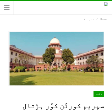
Home
دنیا
دنیا
سپریم کورٹَن کوٚر ہڑتال