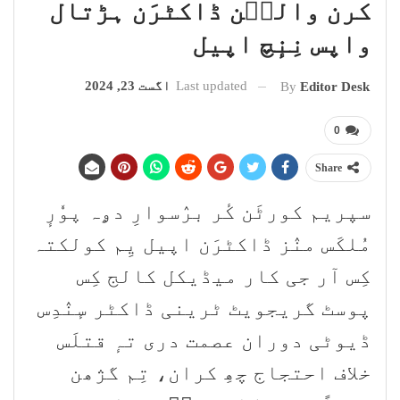
کرن والٮ۪ن ڈاکٹرَن ہڑتال
واپس نِنٕچ اپیل
Last updated
اگست 23, 2024
By
Editor Desk
0
Share
سپریم کورٹَن کٔر برٛسوارِ دۄہ پوٗرٕ
مُلکَس منٛز ڈاکٹرَن اپیل یِم کولکتہ
کِس آر جی کار میڈیکل کالج کِس
پوسٹ گریجویٹ ٹرینی ڈاکٹر سٕنٛدِس
ڈیوٹی دوران عصمت دری تہٕ قتلَس
خلاف احتجاج چھِ کران، تِم گژھن