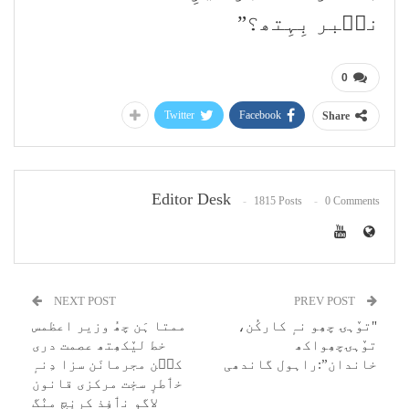
نٮ۪بر بِہِتھ؟”
0
Twitter
Facebook
Share
Editor Desk
1815 Posts
0 Comments
NEXT POST
PREV POST
"توٚہۍ چھِو نہٕ کارکُن،
ممتا ہَن چھُ وزیر اعظمس
توٚہۍچھِواکھ
خط لیٚکھِتھ عصمت دری
خاندان”:راہول گاندھی
کٮ۪ن مجرمانَن سزا دِنہٕ
خٲطرٕ سخٕت مرکزی قانون
لاگو نٲفِذ کرنٕچ منٛگ