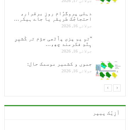
جولائی 17, 2026
دہلی پروگرٛام روزِ برقرار،
احتجاجُک طریقہٕ یا جاے ہیکہِ…
جولائی 16, 2026
"تمِ یم پزی پٲٹھی جۆم تہٕ کٔشیٖرِ
ہٕنٛدِ فکرمند چھِ،…
جولائی 16, 2026
جموں و کشمیر موسمک حال:
جولائی 16, 2026
أزِیُک پیپر