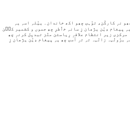
نہٕ کارکُن، توٚہۍ چھِو اکھ خاندان۔ ییٚلہِ اسہِ یہِ
یہِ پیغام دِیُن یژھان زِ سانہِ خٲطرٕ چھِ جموں و کشمیر کٮ۪ن
اہ مركزی زیر انتظام علاقہٕ رِیاستن منٛز تبدیٖل کرنہٕ چھِ
ِ برٛونٛہہ زانٛہہ تہِ تہٕ أسۍ چھِ یہِ پیغام دِیُن یژھان زِ