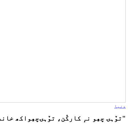
دنیا
"توٚہۍ چھِو نہٕ کارکُن، توٚہۍچھِواکھ خا