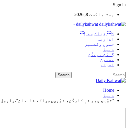
Sign in
ہفتہ, اگست 8, 2026
dailykahwat -
گ.ڈنیُک صفہ
اداریہ
جموں وکشمیر
دنیا
گِندُن در .کُن
مضمون
اخبار
Home
دنیا
"توٚہۍ چھِو نہٕ کارکُن، توٚہۍچھِواکھ خاندان”:راہول