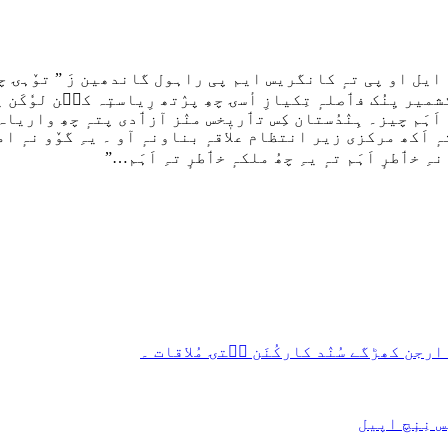
ل او پی تہٕ کانگریس ایم پی راہول گاندھین زَ ” توٚہۍ چھِو 
یر یِنُک فٲصلہٕ تِکیازِ أسۍ چھِ پرٛتھ رِیاستٕہ کٮ۪ن لوٗکَن 
ٕ اَہَم چیز۔ ہِنٛدُستان کِس تٲریٖخس منٛز آزٲدی پتہٕ چھِ واری
 تہٕ اَکھ مركزی زیر انتظام علاقہٕ بناونہٕ آو ۔ یہِ گوٚو نہٕ امہ
خٲطرٕ اَہَم تہٕ یہِ چھُ ملکہٕ خٲطرٕ تہِ اَہَم…”
ن کھڑگے سُنٛد کارکُنَن سۭتۍ مُلاقات ۔
نِنٕچ اپیل