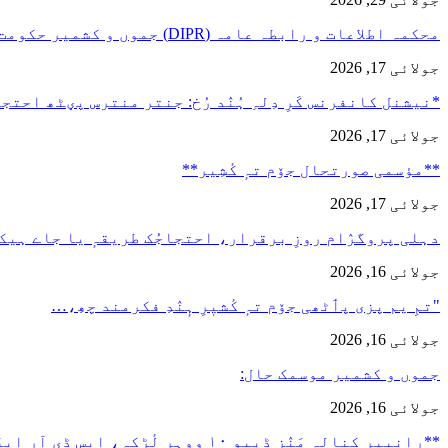
محکمہ اطلاعات و رابطہ عامہ (DIPR) جموں و کشمیر حکومت طرفہ…
جولائی 17, 2026
*نیشنل کانفرنس کَرِ دِلہِ ہُنٛد رُخ: جنتر منترس پؠٹھ احت
جولائی 17, 2026
**مؤسمی صورتحال جۆم تہٕ کٔشِیر**
جولائی 17, 2026
دہلی پروگرٛام روزِ برقرار، احتجاجُک طریقہٕ یا جاے ہیک
جولائی 16, 2026
"تمِ یم پزی پٲٹھی جۆم تہٕ کٔشیٖرِ ہٕنٛدِ فکرمند چھِ،…
جولائی 16, 2026
جموں و کشمیر موسمک حال:
جولائی 16, 2026
**رانبیر کنالہ مَنٛز ڈبِیو ۱۰ وۄہر لٔڑکہِ، ایس ڈی آر ایفَن…