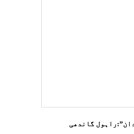
ندان”:راہول گاندھی