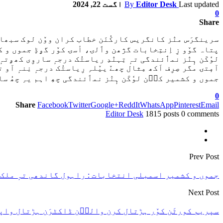
Last updated
Editor Desk
By
اگست 22, 2024
0
Share
سرینگرَس منٛز کانگریس کارکُنَن خطاب کران ووٚن لوک سبھا ای
پتاہ گوٚو زِ اِنتِخابات گژھن وٲلۍ، أسۍ کوٚر گۄڈٕ جموں و کشم
لوٗکَن ہٕنٛز نمٲئندگی تہٕ تِہنٛدِ ریاستُک درجہٕ ساروِی کھۄتہ
آمٕتۍ مگر صِرِف اَکھ مِثال چھےٚ ییٚلہِ رِیاستُک درجہٕ نِنہٕ آو
جموں و کشمیر کٮ۪ن لوٗکَن ہٕنٛز نمٲئندگی چھِ اہم یہِ چھُ سانہِ 
0
Share
Facebook
Twitter
Google+
ReddIt
WhatsApp
Pinterest
Email
Editor Desk
1815 posts
0 comments
Prev Post
جموں و کشمیر اسمبلی انتخابات : راہول گاندھی تہٕ ملک ارج
Next Post
سپریم کورٹَن کوٚر ہڑتال کرن والٮ۪ن ڈاکٹرَن ہڑتال واپس 