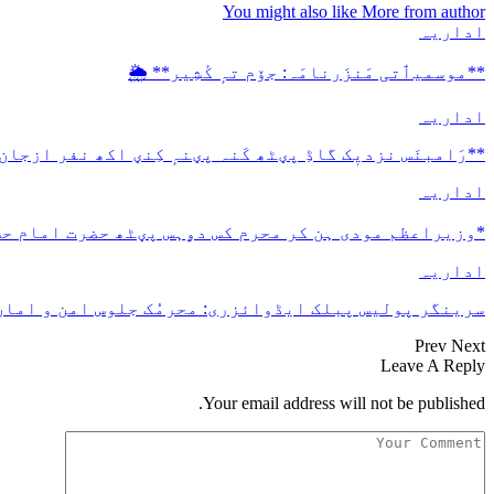
You might also like
More from author
اداریہ
**موسمیٲتی مَنزَرنامَہ: جۆم تہٕ کٔشِیر** 🌦️
اداریہ
**رَامبنَس نزدیٖک گاڈِ پؠٹھ کَنہ پؠنہٕ کِنؠ اکھ نفر ازجان
اداریہ
*وزیراعظم مودی ہن کر محرم کس دۄہس پؠٹھ حضرت امام ح
اداریہ
سرینگر پولیس پبلک ایڈوائزری: محرمُک جلوس امن و امان 
Prev
Next
Leave A Reply
Your email address will not be published.