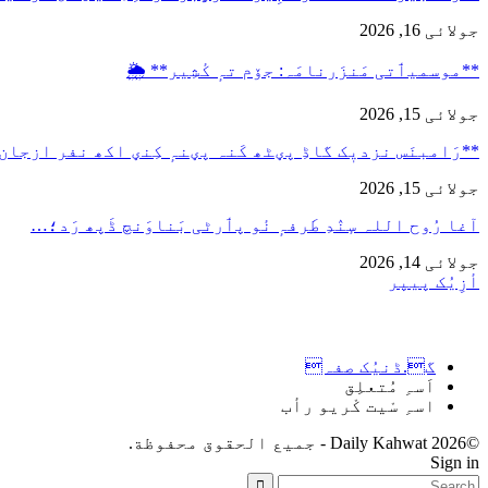
جولائی 16, 2026
**موسمیٲتی مَنزَرنامَہ: جۆم تہٕ کٔشِیر** 🌦️
جولائی 15, 2026
**رَامبنَس نزدیٖک گاڈِ پؠٹھ کَنہ پؠنہٕ کِنؠ اکھ نفر ازجان
جولائی 15, 2026
آغا رُوح اللہ سٕنٛدِ طَرفہٕ نٔو پٲرٹی بَناوَنچ ڈَپھ رَد؛…
جولائی 14, 2026
أزِیُک پیپر
گ.ڈنیُک صفہ
اَسہِ مُتعلِق
اسہِ سْیت کْریو رأب
©2026 Daily Kahwat - جميع الحقوق محفوظة.
Sign in