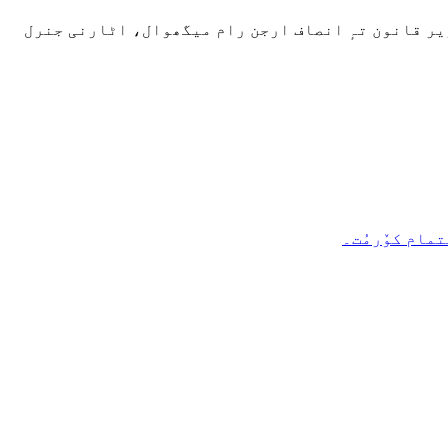
زیر قانون تہٕ انصاف ارجن رام میگھوال، اٹارنی جنرل
مام کوٚرمُت۔