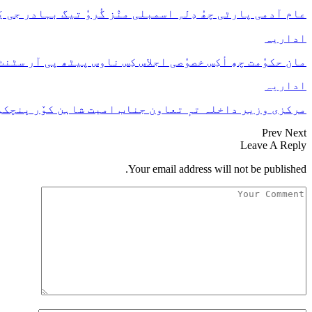
عام آدمی پارٹی چھُ دِلہِ اسمبلی منٛز گُروٗ تیگ بہادر جی
اداریہ
مان حکوٗمت چھِ أکِس خصوٗصی اجلاس کِس ناوس پیٹھ پی آر سٹن
اداریہ
مرکزی وزیر داخلہ تہٕ تعاون جناب امیت شاہن کوٚر پنچکول
Prev
Next
Leave A Reply
Your email address will not be published.