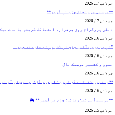
جولائی 17, 2026
**مؤسمی صورتحال جۆم تہٕ کٔشِیر**
جولائی 17, 2026
دہلی پروگرٛام روزِ برقرار، احتجاجُک طریقہٕ یا جاے ہیک
جولائی 16, 2026
"تمِ یم پزی پٲٹھی جۆم تہٕ کٔشیٖرِ ہٕنٛدِ فکرمند چھِ،…
جولائی 16, 2026
جموں و کشمیر موسمک حال:
جولائی 16, 2026
**رانبیر کنالہ مَنٛز ڈبِیو ۱۰ وۄہر لٔڑکہِ، ایس ڈی آر ایفَن…
جولائی 16, 2026
**موسمیٲتی مَنزَرنامَہ: جۆم تہٕ کٔشِیر** 🌦️
جولائی 15, 2026