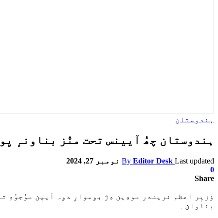
ہندوستان
ہندوستان چھُ آیینس تحت منٛز بناونہٕ یِ
Last updated
Editor Desk
By
نومبر 27, 2024
0
Share
ؤزیٖر اعظم نریندر مودِین دِژ بۄموارِ دۄہ ٲییٖن موٗجوٗدٕ تہٕ
بناوان۔