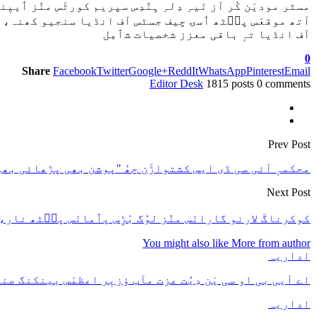
مسٹر مودیَن کٔر آز نَیہِ دِلہِ ہِنٛدِس سپریم کورٹَس منٛز ٲییٖ
اَتھ موقعَس پٮ۪ٹھ ٲسۍ چیف جسٹس آف انڈیا سنجیو کھنہ، 
آف انڈیا تہٕ باقی معزز شخصیات شٲمِل
0
Share
Facebook
Twitter
Google+
ReddIt
WhatsApp
Pinterest
Email
Editor Desk
1815 posts
0 comments
Prev Post
محکمہٕ آئی سی ڈی ایس کشتواڑَن چھُ "پوشن بھی پڑھائی بھی
Next Post
کوکرناگَ لارنو گارانَس منٛز لوٚگ بٔڑِس پٲمانَس پٮ۪ٹھ نار، 10 دُکان خاکستر۔
You might also like
More from author
اداریہ
اے آیی بی او سی یَن دِیُت عزت مآب ؤزیٖر اعظمَس بینکنگ صنعتَ
اداریہ