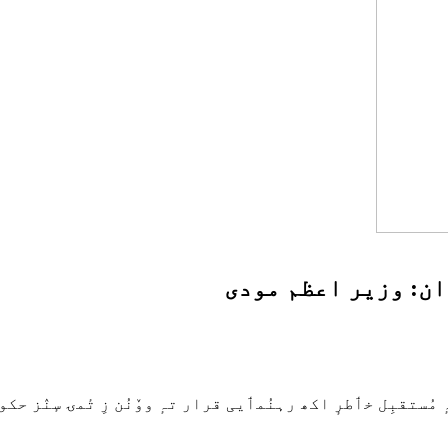
وان: وزیر اعظم مودی
 مُستقبِل خٲطرٕ اکھ رہنُمٲیی قرار تہٕ ووٚنُن زِ تٔمۍ سٕنٛز 