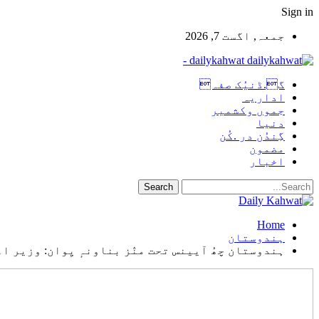
Sign in
جمعہ, اگست 7, 2026
dailykahwat -
گ.ڈنیُک صفہ
اداریہ
جموں وکشمیر
دنیا
گِندُن در .کُن
مضمون
اخبار
Home
ہندوستان
ہندوستان چھُ آیینس تحت منٛز بناونہٕ یِوان: وزیر ا