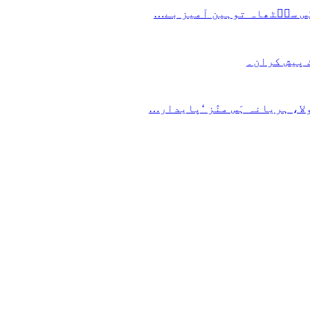
 یَس سٮ۪ٹھاہ توہین آمیز بے…
ٹ پیش کران۔
ا، ہریانہ ہَس منٛز ‘پایدار…