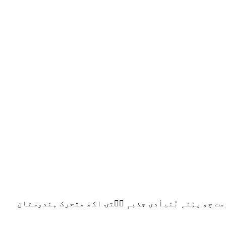
حکومت چھِ پنِنہِ بُنیٲدی جذبہٕ سۭتۍ اکھ متحرک ہندوستان