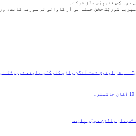
نی دۄہ کِس تقریٖبَس منٛز شرکت۔
سپریم کورٹٕک ججَن جسٹس بی آر گاوائی تہٕ سوریہ کانت، و
” انیشی ایٹوش تحت آنگن واڑی کارکُنَن باپتھ تربیتُک اہت
س منٛز پانٛژن دۄہَن ہٕنٛدِ…