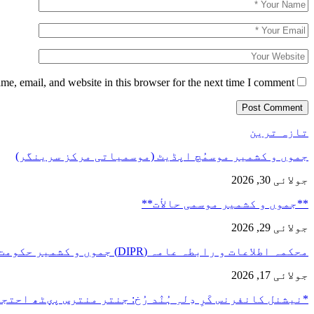
e, email, and website in this browser for the next time I comment.
تازہ ترین
جموں و کشمیر موسمُچ اپڈیٹ (موسمیاتی مرکز سرینگر)
جولائی 30, 2026
**جموں و كشمیر موسمی حالأت**
جولائی 29, 2026
محکمہ اطلاعات و رابطہ عامہ (DIPR) جموں و کشمیر حکومت طرفہ…
جولائی 17, 2026
*نیشنل کانفرنس کَرِ دِلہِ ہُنٛد رُخ: جنتر منترس پؠٹھ احت