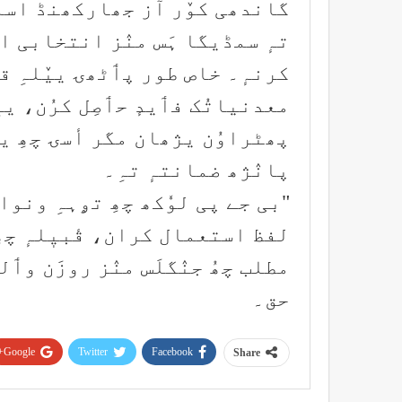
گاندھی کوٚر آز جھارکھنڈ اسمبل
تہٕ سمڈیگا ہَس منٛز انتخابی اجل
کرنہٕ۔ خاص طور پٲٹھۍ ییٚلہِ قبٲ
معدنیاتُک فٲیدٕ حٲصِل کرُن، یہ
پھٹراوُن یژھان مگر أسۍ چھِ یہ
پانٛژھ ضمانتہٕ تہِ۔
"بی جے پی لوٗکھ چھِ تۄہہِ ونواس
لفظ استعمال کران، قٔبیٖلہٕ چھِ 
مطلب چھُ جنٛگلَس منٛز روزَن وٲلۍ
حق۔
Google+
Twitter
Facebook
Share