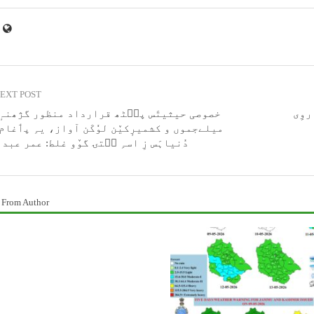
EXT POST
روِی
خصوصی حیثیتَس پٮ۪ٹھ قرارداد منظور گژھنہٕ 
میلےجموں و کشمیرٕکیٚن لوٗکَن آواز، یہِ پٲغام 
دُنیاہَس زِ اسہِ سۭتۍ گوٚو غلط: عمر عبد
 From Author