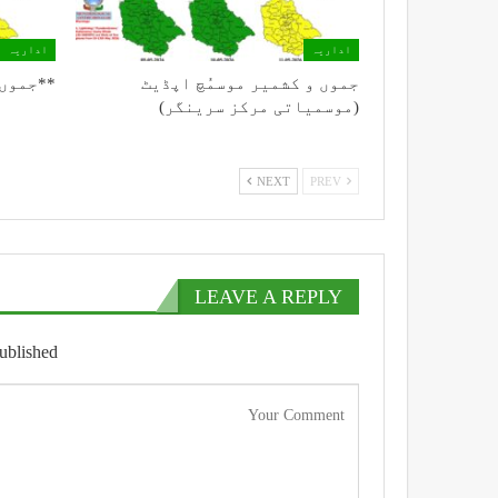
اداریہ
اداریہ
جموں و کشمیر موسمُچ اپڈیٹ
**جموں 
(موسمیاتی مرکز سرینگر)
NEXT
PREV
LEAVE A REPLY
ublished.