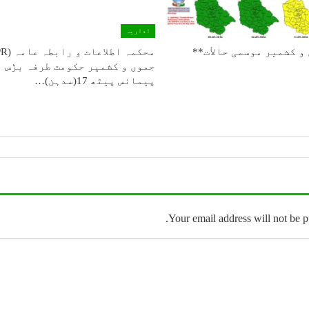
اداریہ
و كشمیر موسمی حالأت**
جموں و کشمیر حکومت طرفہ بڑس
پیمانس پیٹھ 17(سدہن)…
Your email address will not be p