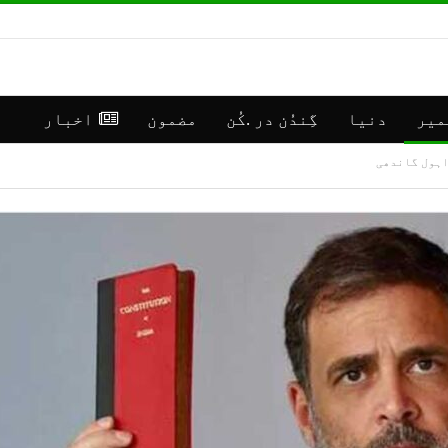
میر
دنیا
گِندُن در .کُن
مضمون
اخبار
راہول گاندھی
**رانبیر
جموں
کنالہ مَنٛز
کشمی
ڈبِیو ۱۰
اپڈی
وۄہر لٔڑکہِ،
(موس
ایس ڈی آر ایفَن…
مرکز سرینگر)
جولائی 16, 2026
جولائی 30, 2026
**موسمیٲتی
**جم
مَنزَرنامَہ:
كشمی