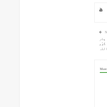
N
پتہٕ
گوٚو
اللہ
More