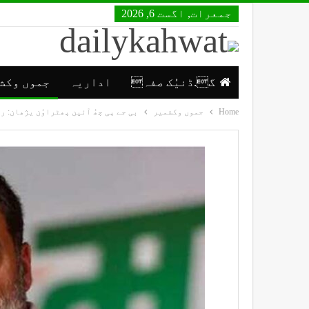
جمعرات, اگست 6, 2026
گ.ڈنیُک صفہ
اداریہ
جموں وکش
Home
جموں وکشمیر
بی جے پی چھُ آئین پھٹراوُن یژھان: 