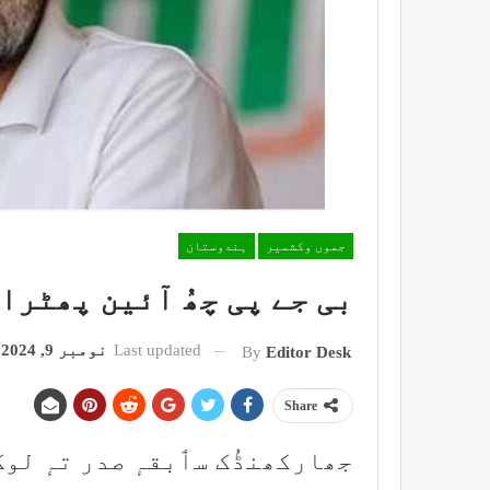
جموں وکشمیر
ہندوستان
بی جے پی چھُ آئین پھٹرا
Last updated
نومبر 9, 2024
By
Editor Desk
Share
جھارکھنڈُک سٲبقہٕ صدر تہٕ لو