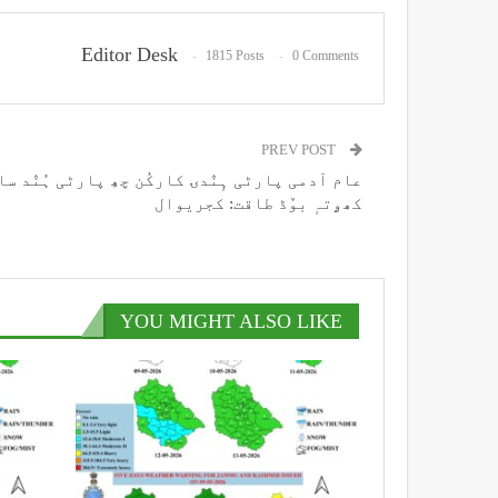
Editor Desk
1815 Posts
0 Comments
PREV POST
عام آدمی پارٹی ہٕنٛدۍ کارکُن چھِ پارٹی ہُنٛد سا
کھۄتہٕ بوٚڈ طاقت: کجریوال
YOU MIGHT ALSO LIKE