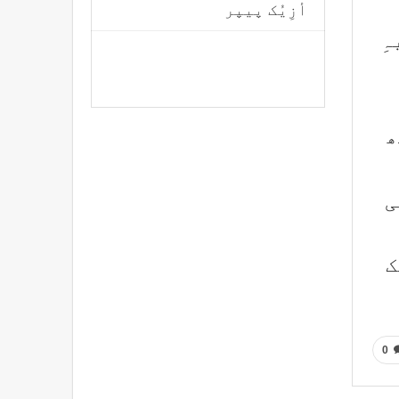
أزِیُک پیپر
ہِ
ھ
ی
ک
0