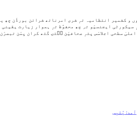
 و کشمیر انتظامیہ تہٕ شری امرناتھ شرائن بورڈَن چھِ ییٚ
تہٕ سیکورٹی ایجنسیَو تہِ چھِ محفوٗظ تہٕ ہموار زیارت یقینی
علیٰ سطحی اجلاسَس پتہٕ صحافیَن سۭتۍ کَتھ کران یِمَن تبصرَن 
مد: پُلیٖس