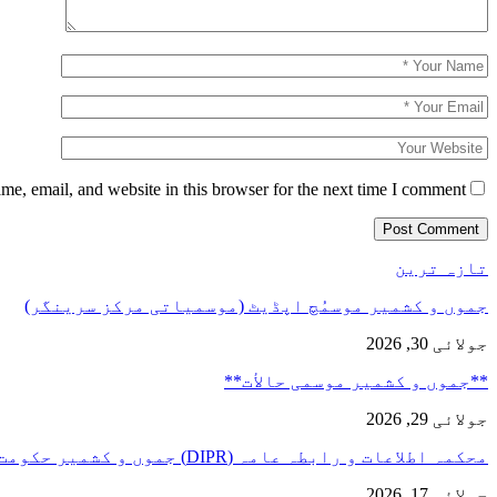
e, email, and website in this browser for the next time I comment.
تازہ ترین
جموں و کشمیر موسمُچ اپڈیٹ (موسمیاتی مرکز سرینگر)
جولائی 30, 2026
**جموں و كشمیر موسمی حالأت**
جولائی 29, 2026
محکمہ اطلاعات و رابطہ عامہ (DIPR) جموں و کشمیر حکومت طرفہ…
جولائی 17, 2026