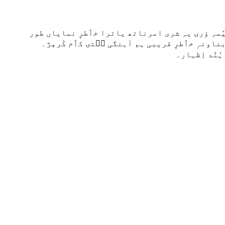
مہِ ؤرۍ یہِ شری امرناتھ یاترا خٲطرٕ نمایاں طور
 بناونہٕ خٲطرٕ قریبی ہم آہنگی سۭتۍ کٲم کٔرمٕژ۔
ہُنٛد اِظہار۔