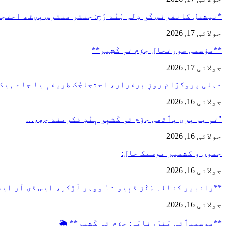
*نیشنل کانفرنس کَرِ دِلہِ ہُنٛد رُخ: جنتر منترس پؠٹھ احت
جولائی 17, 2026
**مؤسمی صورتحال جۆم تہٕ کٔشِیر**
جولائی 17, 2026
دہلی پروگرٛام روزِ برقرار، احتجاجُک طریقہٕ یا جاے ہیک
جولائی 16, 2026
"تمِ یم پزی پٲٹھی جۆم تہٕ کٔشیٖرِ ہٕنٛدِ فکرمند چھِ،…
جولائی 16, 2026
جموں و کشمیر موسمک حال:
جولائی 16, 2026
**رانبیر کنالہ مَنٛز ڈبِیو ۱۰ وۄہر لٔڑکہِ، ایس ڈی آر ایفَن…
جولائی 16, 2026
**موسمیٲتی مَنزَرنامَہ: جۆم تہٕ کٔشِیر** 🌦️