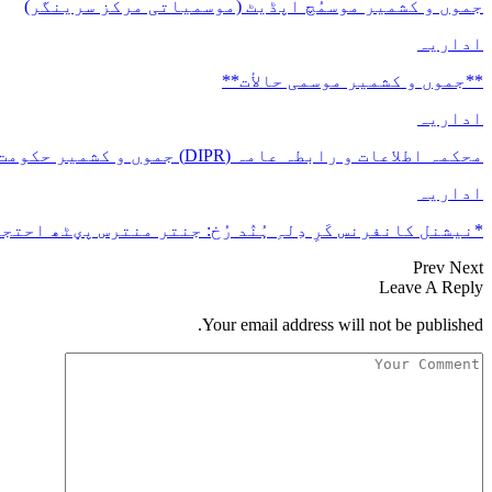
جموں و کشمیر موسمُچ اپڈیٹ (موسمیاتی مرکز سرینگر)
اداریہ
**جموں و كشمیر موسمی حالأت**
اداریہ
محکمہ اطلاعات و رابطہ عامہ (DIPR) جموں و کشمیر حکومت طرفہ بڑس پیمانس پیٹھ 17(سدہن)…
اداریہ
*نیشنل کانفرنس کَرِ دِلہِ ہُنٛد رُخ: جنتر منترس پؠٹھ احتجا
Prev
Next
Leave A Reply
Your email address will not be published.