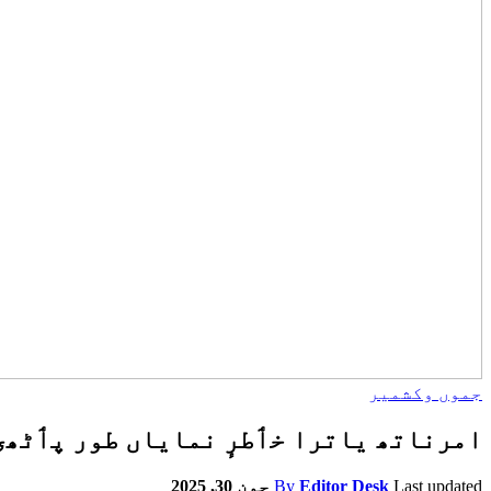
جموں وکشمیر
امرناتھ یاترا خٲطرٕ نمایاں طور پٲٹھۍ
Last updated
Editor Desk
By
جون 30, 2025