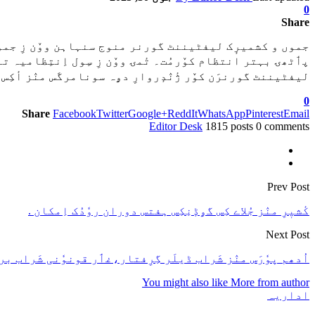
0
Share
جموں و کشمیرٕک لیفٹیننٹ گورنر منوج سنہاہن ووٚن زِ جموں
پٲٹھۍ بہتر انتظام کوٚرمُت۔ تٔمۍ ووٚن زِ سِول اِنتِظامیہ 
لیفٹیننٹ گورنرَن کوٚر ژٔنٛدٕروارِ دۄہ سونامرگَس منٛز أکِس ا
0
Share
Facebook
Twitter
Google+
ReddIt
WhatsApp
Pinterest
Email
Editor Desk
1815 posts
0 comments
Prev Post
کٔشیٖرِ منٛز جُلاے کِس گۄڈٕنِکِس ہفتس دوران روٗدُک اِمکان .
Next Post
اُدھم پوٗرَس منٛز شَراب ڈیلَر گِرِفتار،غٲر قونوٗنی شَراب برآ
You might also like
More from author
اداریہ