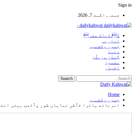
Sign in
جمعہ, اگست 7, 2026
dailykahwat -
گ.ڈنیُک صفہ
اداریہ
جموں وکشمیر
دنیا
گِندُن در .کُن
مضمون
اخبار
Home
جموں وکشمیر
امرناتھ یاترا خٲطرٕ نمایاں طور پٲٹھۍ بہتر انتظ