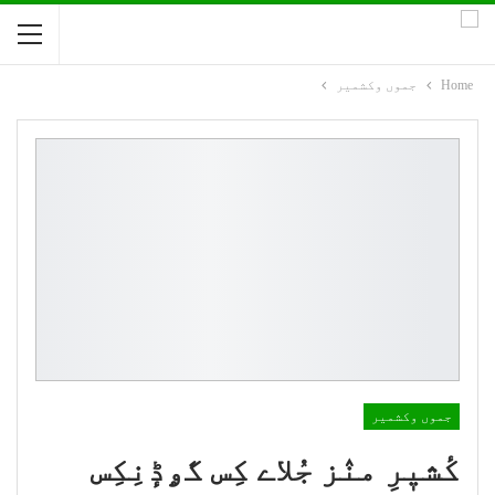
Home
جموں وکشمیر
جموں وکشمیر
کٔشیٖرِ منٛز جُلاے کِس گۄڈٕنِکِس