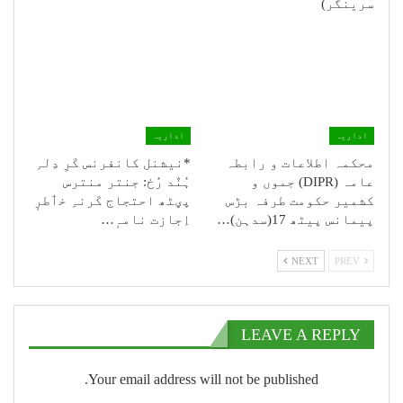
سرینگر)
اداریہ
اداریہ
محکمہ اطلاعات و رابطہ
*نیشنل کانفرنس کَرِ دِلہِ
عامہ (DIPR) جموں و
ہُنٛد رُخ: جنتر منترس
کشمیر حکومت طرفہ بڑس
پؠٹھ احتجاج کَرنہِ خٲطرٕ
پیمانس پیٹھ 17(سدہن)…
اِجازت نامہٕ…
NEXT
PREV
LEAVE A REPLY
Your email address will not be published.