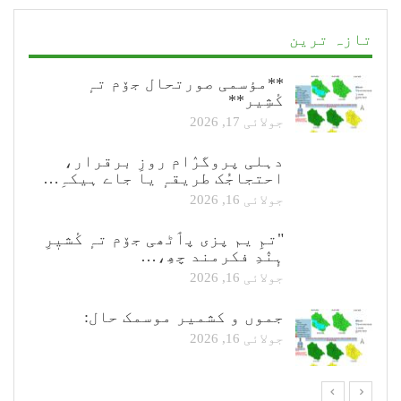
تازہ ترین
**مؤسمی صورتحال جۆم تہٕ
کٔشِیر**
جولائی 17, 2026
دہلی پروگرٛام روزِ برقرار،
احتجاجُک طریقہٕ یا جاے ہیکہِ…
جولائی 16, 2026
"تمِ یم پزی پٲٹھی جۆم تہٕ کٔشیٖرِ
ہٕنٛدِ فکرمند چھِ،…
جولائی 16, 2026
جموں و کشمیر موسمک حال:
جولائی 16, 2026