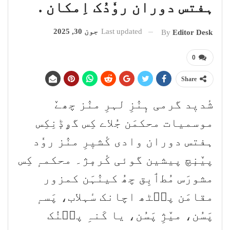
ہفتس دوران روٗدُک اِمکان .
Last updated
جون 30, 2025
By
Editor Desk
0
Share
شٔدیٖد گرمی ہٕنٛزِ لہرِ منٛز چھےٚ
موسمیات محکمَن جُلاے کِس گۄڈٕنِکِس
ہفتس دوران وادی کٔشیٖرِ منٛز روٗد
پیٚنٕچ پیشین گوئی کٔرمٕژ۔ محکمہٕ کِس
مشورَس مُطٲبِق چھُ کینٛہَن کمزور
مقامَن پٮ۪ٹھ اچانک سٔہلاب، پَسہٕ
پَسُن، میٚژِ پَسُن، یا کَنہِ پٮ۪نُک