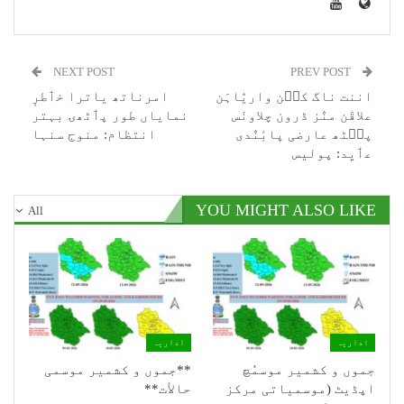
NEXT POST
PREV POST
اننت ناگ کٮ۪ن واریٛاہَن
امرناتھ یاترا خٲطرٕ
علاقَن منٛز ڈرون چلاونَس
نمایاں طور پٲٹھۍ بہتر
پٮ۪ٹھ عارضی پابٔنٛدی
انتظام: منوج سنہا
عٲیِد: پولیس
YOU MIGHT ALSO LIKE
All
اداریہ
اداریہ
جموں و کشمیر موسمُچ
**جموں و كشمیر موسمی
اپڈیٹ (موسمیاتی مرکز
حالأت**