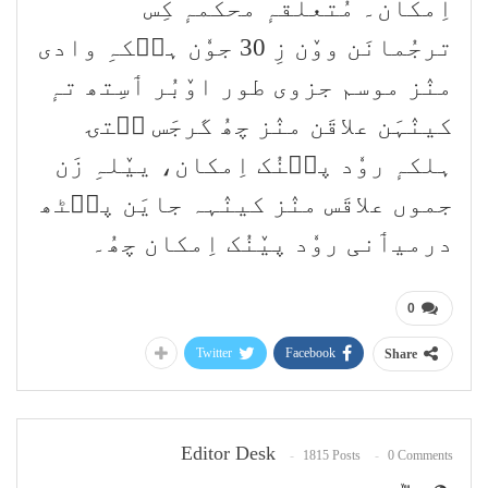
اِمکان۔ مُتعلقہٕ محکمہٕ کِس
ترجُمانَن ووٚن زِ 30 جوٗن ہٮ۪کہِ وادی
منٛز موسم جزوی طور اوٚبُر ٲسِتھ تہٕ
کینٛہَن علاقَن منٛز چھُ گرجَس سۭتۍ
ہلکہٕ روٗد پٮ۪نُک اِمکان، ییٚلہِ زَن
جموں علاقَس منٛز کینٛہہ جایَن پٮ۪ٹھ
درمیٲنی روٗد پیٚنُک اِمکان چھُ۔
0
Twitter
Facebook
Share
Editor Desk
1815 Posts
0 Comments