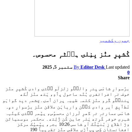
جموں وکشمیر
کٔشیٖرِ منٛز بِنِلۍ ہٮ۪ٹہٕ محسوس۔
Last updated
Editor Desk
By
ستمبر 5, 2025
0
Share
برٛسوارِ شامَس یِنہٕ والٮ۪و زلزلَو سۭتۍ وادی کٔشیٖرِ منٛز
خوف تہٕ افراتفری ہُنٛد ماحول پٲدٕ، یَتھ منٛز لُکھ
پننٮ۪و گَرو منٛزٕ کلمہ طیبہ پران ٲسۍ۔چشمہٕ دیٖد گواہَو
مُطٲبِق آیہِ وادی کٮ۪ن واریاہَن علاقَن منٛز برٛسوارِ دۄہ
شامَس عمارتہٕ تہٕ گھرٕ لَرزان محسوٗس، ییٚمہِ سۭتۍ کینٛہہ
شہری خوفہٕ کٔرِتھ یَلہٕ جاین کُن ژٔلِتھ۔ محکمہٕ موسمیاتَن
دِژ اطلاع زِ بُنیُلُک آو شامس 10:26 بجہِ، ییٚمیُک مرکز
افغانستان کِس پہٲڑی علاقَس منٛز تقریٖباً 190