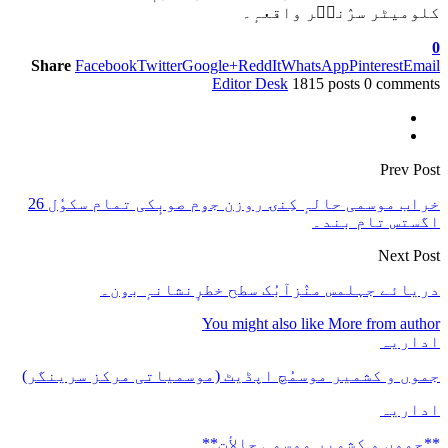
کلومیٹر سرٛنٮ۪ر واقعہٕ۔
0
Share
Facebook
Twitter
Google+
ReddIt
WhatsApp
Pinterest
Email
Editor Desk
1815 posts
0 comments
Prev Post
خراب موسمی حالہٕ کِنۍ روزن جۅم صوبٕکی تمام سکوٗل 26
اگستس تام بند۔
Next Post
دریائے جہلمس منٛزآبُک سطح خطرٕنشانہٕ بۅن۔
You might also like
More from author
اداریہ
جموں و کشمیر موسمُچ اپڈیٹ (موسمیاتی مرکز سرینگر)
اداریہ
**جموں و كشمیر موسمی حالأت**