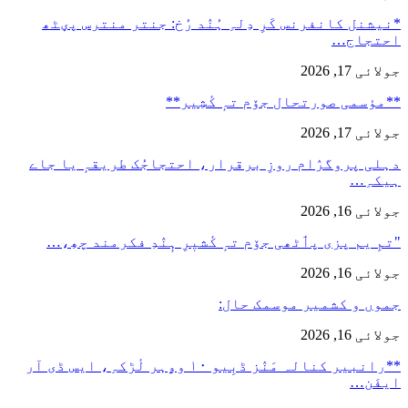
*نیشنل کانفرنس کَرِ دِلہِ ہُنٛد رُخ: جنتر منترس پؠٹھ
احتجاج…
جولائی 17, 2026
**مؤسمی صورتحال جۆم تہٕ کٔشِیر**
جولائی 17, 2026
دہلی پروگرٛام روزِ برقرار، احتجاجُک طریقہٕ یا جاے
ہیکہِ…
جولائی 16, 2026
"تمِ یم پزی پٲٹھی جۆم تہٕ کٔشیٖرِ ہٕنٛدِ فکرمند چھِ،…
جولائی 16, 2026
جموں و کشمیر موسمک حال:
جولائی 16, 2026
**رانبیر کنالہ مَنٛز ڈبِیو ۱۰ وۄہر لٔڑکہِ، ایس ڈی آر
ایفَن…