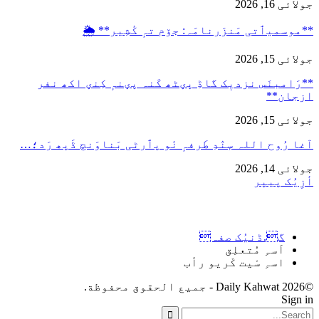
جولائی 16, 2026
**موسمیٲتی مَنزَرنامَہ: جۆم تہٕ کٔشِیر** 🌦️
جولائی 15, 2026
**رَامبنَس نزدیٖک گاڈِ پؠٹھ کَنہ پؠنہٕ کِنؠ اکھ نفر
ازجان**
جولائی 15, 2026
آغا رُوح اللہ سٕنٛدِ طَرفہٕ نٔو پٲرٹی بَناوَنچ ڈَپھ رَد؛…
جولائی 14, 2026
أزِیُک پیپر
گ.ڈنیُک صفہ
اَسہِ مُتعلِق
اسہِ سْیت کْریو رأب
©2026 Daily Kahwat - جميع الحقوق محفوظة.
Sign in