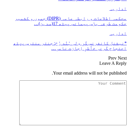
اداریہ
محکمہ اطلاعات و رابطہ عامہ (DIPR) جموں و کشمیر
حکومت طرفہ بڑس پیمانس پیٹھ 17(سدہن)…
اداریہ
*نیشنل کانفرنس کَرِ دِلہِ ہُنٛد رُخ: جنتر منترس پؠٹھ
احتجاج کَرنہِ خٲطرٕ اِجازت نامہٕ…
Prev
Next
Leave A Reply
Your email address will not be published.