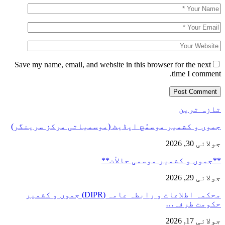
Save my name, email, and website in this browser for the next
time I comment.
تازہ ترین
جموں و کشمیر موسمُچ اپڈیٹ (موسمیاتی مرکز سرینگر)
جولائی 30, 2026
**جموں و كشمیر موسمی حالأت**
جولائی 29, 2026
محکمہ اطلاعات و رابطہ عامہ (DIPR) جموں و کشمیر
حکومت طرفہ…
جولائی 17, 2026