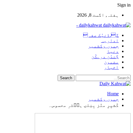
Sign in
ہفتہ, اگست 8, 2026
dailykahwat -
گ.ڈنیُک صفہ
اداریہ
جموں وکشمیر
دنیا
گِندُن در .کُن
مضمون
اخبار
Home
جموں وکشمیر
کٔشیٖرِ منٛز بِنِلۍ ہٮ۪ٹہٕ محسوس۔