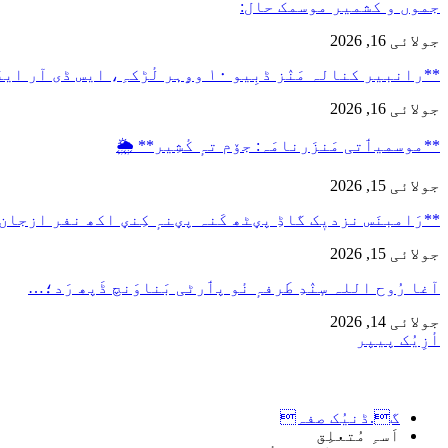
جموں و کشمیر موسمک حال:
جولائی 16, 2026
**رانبیر کنالہ مَنٛز ڈبِیو ۱۰ وۄہر لٔڑکہِ، ایس ڈی آر ایفَن…
جولائی 16, 2026
**موسمیٲتی مَنزَرنامَہ: جۆم تہٕ کٔشِیر** 🌦️
جولائی 15, 2026
**رَامبنَس نزدیٖک گاڈِ پؠٹھ کَنہ پؠنہٕ کِنؠ اکھ نفر ازجان
جولائی 15, 2026
آغا رُوح اللہ سٕنٛدِ طَرفہٕ نٔو پٲرٹی بَناوَنچ ڈَپھ رَد؛…
جولائی 14, 2026
أزِیُک پیپر
گ.ڈنیُک صفہ
اَسہِ مُتعلِق