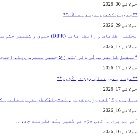
جولائی 30, 2026
**جموں و كشمیر موسمی حالأت**
جولائی 29, 2026
محکمہ اطلاعات و رابطہ عامہ (DIPR) جموں و کشمیر حکومت طرفہ…
جولائی 17, 2026
*نیشنل کانفرنس کَرِ دِلہِ ہُنٛد رُخ: جنتر منترس پؠٹھ احت
جولائی 17, 2026
**مؤسمی صورتحال جۆم تہٕ کٔشِیر**
جولائی 17, 2026
دہلی پروگرٛام روزِ برقرار، احتجاجُک طریقہٕ یا جاے ہیک
جولائی 16, 2026
"تمِ یم پزی پٲٹھی جۆم تہٕ کٔشیٖرِ ہٕنٛدِ فکرمند چھِ،…
جولائی 16, 2026