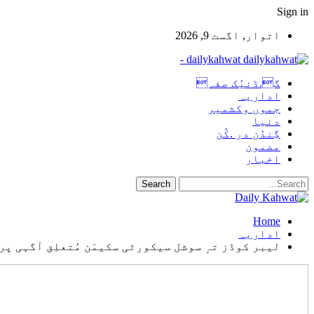
Sign in
اتوار, اگست 9, 2026
dailykahwat -
گ.ڈنیُک صفہ
اداریہ
جموں وکشمیر
دنیا
گِندُن در .کُن
مضمون
اخبار
Home
اداریہ
لیبر کوڈز تہٕ سوشل سیکورٹی سکیمَن مُتعلِق آگہی پ