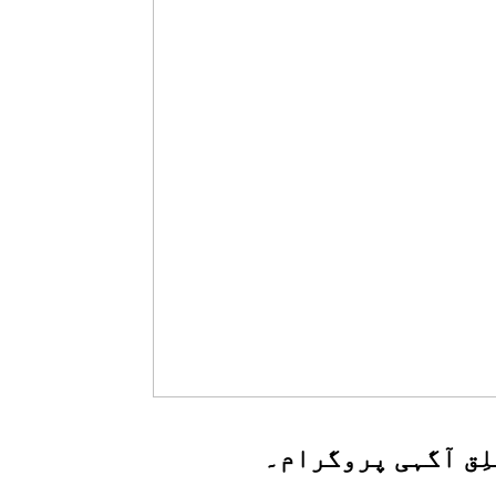
لِق آگہی پروگرام۔