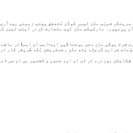
 سرینگر شہرَس منٛز لیبر کوڈَن مُتعلِق پنٕنۍ زمینی بیدٲری 
و پرِمپورہ مارکیٹَس منٛز نٔوۍ متعارف کرنہٕ آمٕتۍ لیبر ک
ی شرم یوگی مان دھن یوجنا (پی ایم-ایس آی ایم) تہٕ باقٕے بہب
ت فراہم کٔرمٕژ، یَتھ منٛز رجسٹریشن ہُنٛد طٔریٖقہٕ کار تہٕ 
زِ شِکایتَن بوزنہٕ، تہٕ ڈی ای او، جموں و کشمیر بی او سی ڈب