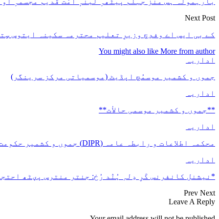
بارہمولہ ہس منز جہلم پیٹھہٕ لبنہٕ آمُت قدیم مجسمہٕ آو 
Next Post
کے بی ایس اے وفدٕچ وزیرِ تعلیم محترمہ سکینہ ایتوس سٍتۍ
You might also like
More from author
اداریہ
جموں و کشمیر موسمُچ اپڈیٹ (موسمیاتی مرکز سرینگر)
اداریہ
**جموں و كشمیر موسمی حالأت**
اداریہ
محکمہ اطلاعات و رابطہ عامہ (DIPR) جموں و کشمیر حکومت طرفہ بڑس پیمانس پیٹھ 17(سدہن)…
اداریہ
*نیشنل کانفرنس کَرِ دِلہِ ہُنٛد رُخ: جنتر منترس پؠٹھ احتجا
Prev
Next
Leave A Reply
Your email address will not be published.