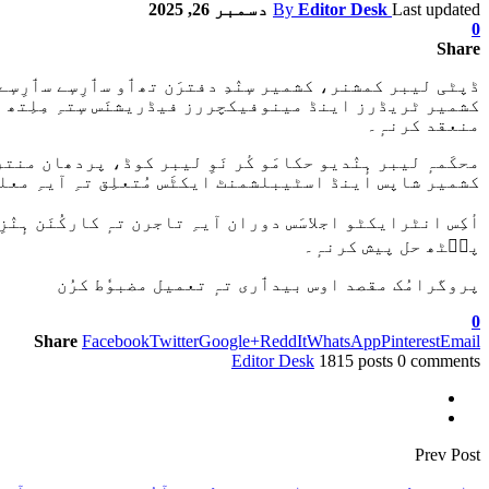
Last updated
Editor Desk
By
دسمبر 26, 2025
0
Share
ڈپٹی لیبر کمشنر، کشمیر سٕنٛدِ دفترَن تھٲو سٲرِسٕے سٲرِسٕے
کشمیر ٹریڈرز اینڈ مینوفیکچررز فیڈریشنَس سٕتہِ مِلِتھ آ
منعقد کرنہٕ۔
محکَمہٕ لیبر ہٕنٛدیو حکامَو کٔر نَوِ لیبر کوڈ، پردھان منتر
کشمیر شاپس اینڈ اسٹیبلشمنٹ ایکٹَس مُتعلِق تہِ آیہِ معلوٗما
أکِس انٹرایکٹو اجلاسَس دوران آیہِ تاجرن تہٕ کارکُنَن ہٕنٛ
پٮ۪ٹھ حل پیش کرنہٕ۔
پروگرامُک مقصد اوس بیدٲری تہٕ تعمیل مضبوٗط کرُن
0
Share
Facebook
Twitter
Google+
ReddIt
WhatsApp
Pinterest
Email
Editor Desk
1815 posts
0 comments
Prev Post