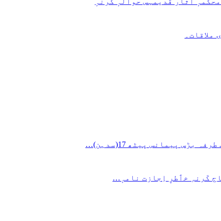
محکمہٕ آثار قدیمہس حوالہٕ کرنہٕ
 ملاقات۔
ج کَرنہِ خٲطرٕ اِجازت نامہٕ…