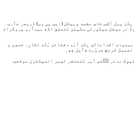
ہٕنٛز پہل أکِس خاص مقصد وہیکل (ایس پی وی) ذٔریعہٕ جٲری۔
وڈ تہٕ سوشل سیکورٹی سکیمَن مُتعلِق اکھ بیدٲری پروگرام
ودی اقداماتَن ہٕنٛدِ اَہَم دفعاتن ہُنٛد اِشارٕ۔ جموں و
تعمیل کرنٕچ ضروٗرت شٲمِل چھِ۔
لیوٕک مدتہٕ سۭتۍ آیہِ مُتعلقہٕ لیبر انسپکٹرَن موقعس