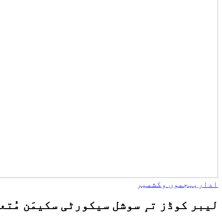
اداریہ
جموں وکشمیر
لیبر کوڈز تہٕ سوشل سیکورٹی سکیمَن مُتع