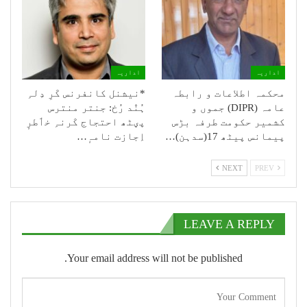
اداریہ
اداریہ
محکمہ اطلاعات و رابطہ
*نیشنل کانفرنس کَرِ دِلہِ
عامہ (DIPR) جموں و
ہُنٛد رُخ: جنتر منترس
کشمیر حکومت طرفہ بڑس
پؠٹھ احتجاج کَرنہِ خٲطرٕ
پیمانس پیٹھ 17(سدہن)…
اِجازت نامہٕ…
NEXT
PREV
LEAVE A REPLY
Your email address will not be published.