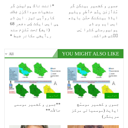
جموں و کشمیر بینکَن کٔر
*اننت ناگ پولیسَن کٔر
مُلٲزمَن ہٕنٛدِ خٲطرٕ ویلیو
منشیات سوداگرَن خٕلاف
ایڈڈ بینکنگ حلَن باپتھ
کاروٲیی تیز۔ این ڈی
ایس ایم وی ڈی
پی ایس ایکٹ کِس دفعہٕ 68
یونیورسٹی کٹرا ہَس
(ایف) تحت مُلزِم سند
سۭتۍ شراکت۔
رہٲیشی مکانہٕ ضبط *
YOU MIGHT ALSO LIKE
All
اداریہ
اداریہ
جموں و کشمیر موسمُچ
**جموں و كشمیر موسمی
اپڈیٹ (موسمیاتی مرکز
حالأت**
سرینگر)