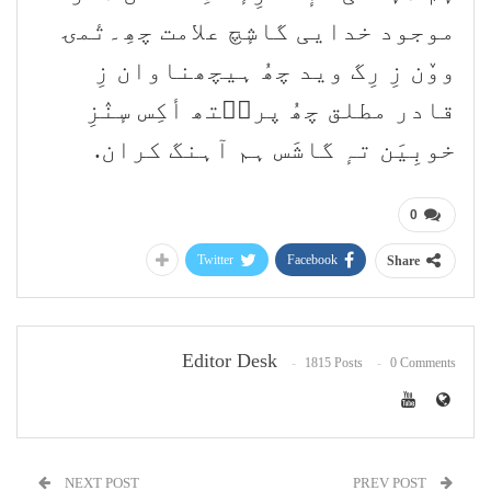
موجود خدایی گاشٕچ علامت چھِ۔تٔمۍ
ووٚن زِ رِگ وید چھُ ہیچھناوان زِ
قادر مطلق چھُ پرٮ۪تھ أکِس سٕنٛزِ
خوبِیَن تہٕ گاشَس ہم آہنگ کران.
0
Twitter
Facebook
Share
Editor Desk
1815 Posts
0 Comments
NEXT POST
PREV POST