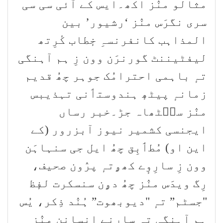
مثالو منٛز اکھ۔ایس کے آئی سی سی
سری نگرَس منٛز ‘رشیور’ بین
المذاہب کانفرنسہِ خٕطاب کٔرِتھ
لیفٹیننٹ گورنرَن وون زِ ہم آہنگی
تہٕ باہمی احترامُک جوہر چھُ قدیم
زمانہٕ پیٹھٕ ہندوستٲنی تہذیبس
منٛز سٮ۪ٹھاہ جڑ۔خبر رساں
ایجنسی کشمیر نیوز آبزرور (کے
این او) مُطٲبِق چھُ ایل جی سنہاہَن
وون زِ سارِوٕے کھۄتہٕ پرٛون صحیف،
رِگ ویدَس منٛز چھُ دۄن سنسکرت لفٕظ
"جسٹم” تہٕ "دیوبھوت” ہُنٛد ذِکر، یُس
ہم آہنگی تہٕ سارِنٕے اِنسانن منٛز