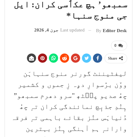
سمبھو’ ہچ عکٲسی کران: ایل
جی منوج سنہا*
Last updated
جون 4, 2026
By
Editor Desk
0
Share
لیفٹیننٹ گورنر منوج سنہاہَن
ووٚن برٛسوارِ دۄہ زِ جموں و کشمیر
چھُ صدیو پٮ۪ٹھٕ "سرو دھرم سمبھو”
ہٕنٛدِ جذبٕچ نمائندگی کران تہٕ چھُ
دُنیاہَس منٛز بقائے باہمی تہٕ فرقہ
وارانہٕ ہم آہنگی ہٕنٛز بہترین