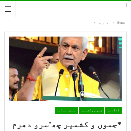
Home
اداریہ
اداریہ
جموں وکشمیر
ملٹی میڈیا
*جموں و کشمیر چھ’سرو دھرم