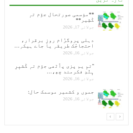
**مؤسمی صورتحال جۆم تہٕ
کٔشِیر**
جولائی 17, 2026
دہلی پروگرٛام روزِ برقرار،
احتجاجُک طریقہٕ یا جاے ہیکہِ…
جولائی 16, 2026
"تمِ یم پزی پٲٹھی جۆم تہٕ کٔشیٖرِ
ہٕنٛدِ فکرمند چھِ،…
جولائی 16, 2026
جموں و کشمیر موسمک حال:
جولائی 16, 2026