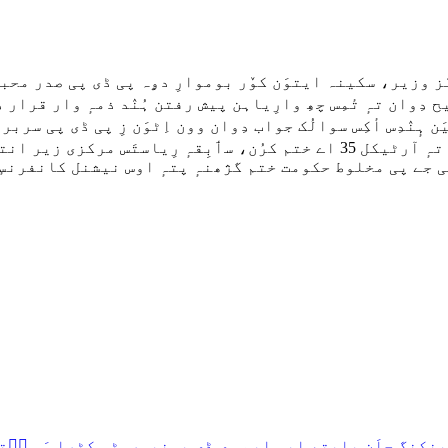
ہٕنٛز وزیر، سکینہ ایتوَن کوٚر بوموارِ دۄہ پی ڈی پی صدر مح
دِوان تہٕ تٔمِس چھِ وارِیاہن پیش رفتن ہُنٛد ذمہٕ وار قرار دِ
َن ہٕنٛدِس أکِس سوالُک جواب دِوان وون اِٹوَن زِ پی ڈی پی سر
چیلنجن منٛز اہم کردار ادا کوٚرمُت، یَتھ منٛز آرٹیکل 370 تہٕ آرٹیکل 35 اے ختم ک
کوٚر الزام زِ 2018 ہَس منٛز پی ڈی پی-بی جے پی مخلوط حکومت ختم گژھنہٕ پتہٕ
ڈ بینکنگ حلَن باپتھ ایس ایم وی ڈی یونیورسٹی کٹرا ہَس سۭ