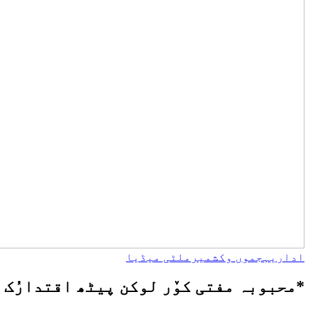
اداریہ
جموں وکشمیر
ملٹی میڈیا
*محبوبہ مفتی کوٚر لوکن پیٹھ اقتدارُک 