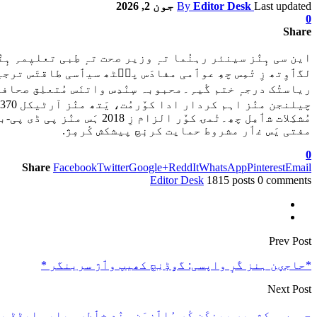
Last updated
Editor Desk
By
جون 2, 2026
0
Share
این سی ہٕنٛز سینئر رہنُما تہٕ وزیر صحت تہٕ طِبی تعلیٖمہِ 
لگٲوِتھ زِ تٔمِس چھِ عوٲمی مفادَس پٮ۪ٹھ سیٲسی طاقتَس ترجیح 
ریاستُک درجہٕ ختم گٔیہِ۔محبوبہ سٕنٛدِس واتنَس مُتعلِق صحافی
مُشکِلات شٲمِل چھِ۔تٔمۍ 
مفتی یَس غٲر مشروط حمایت کرنٕچ پیشکش کٔرمٕژ.
0
Share
Facebook
Twitter
Google+
ReddIt
WhatsApp
Pinterest
Email
Editor Desk
1815 posts
0 comments
Prev Post
*حاجؠن ہنز گَرٕ واپسی: گۄڈٕنِچ کھیپ وٲژ سرینگر *
Next Post
جموں و کشمیر بینکَن کٔر مُلٲزمَن ہٕنٛدِ خٲطرٕ ویلیو ایڈ