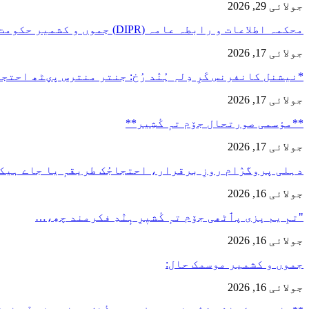
جولائی 29, 2026
محکمہ اطلاعات و رابطہ عامہ (DIPR) جموں و کشمیر حکومت طرفہ…
جولائی 17, 2026
*نیشنل کانفرنس کَرِ دِلہِ ہُنٛد رُخ: جنتر منترس پؠٹھ احت
جولائی 17, 2026
**مؤسمی صورتحال جۆم تہٕ کٔشِیر**
جولائی 17, 2026
دہلی پروگرٛام روزِ برقرار، احتجاجُک طریقہٕ یا جاے ہیک
جولائی 16, 2026
"تمِ یم پزی پٲٹھی جۆم تہٕ کٔشیٖرِ ہٕنٛدِ فکرمند چھِ،…
جولائی 16, 2026
جموں و کشمیر موسمک حال:
جولائی 16, 2026