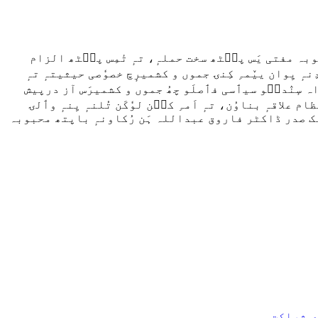
بوبہ مفتی یَس پٮ۪ٹھ سخت حملہٕ، تہٕ تٔمِس پٮ۪ٹھ الزام
نہٕ یِوان ییٚمہِ کِنۍ جموں و کشمیرٕچ خصوٗصی حیثیتہٕ تہٕ
براہ سٕنٛدٮ۪و سیٲسی فٲصلَو چھُ جموں و کشمیرَس آز درپیش
رُن، سٲبِقہٕ رِیاستَس مرکزی زیر انتظام علاقہٕ بناوُن، تہٕ اَمہِ کٮ۪ن لوٗکَن تُلنہٕ یِنہٕ وٲلۍ
 اوس نیشنل کانفرنسٕک صدر ڈاکٹر فاروق عبداللہ ہَن رُکاونہٕ باپتھ محبوبہ
تۍ شراکت۔