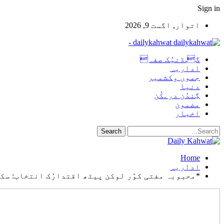
Sign in
اتوار, اگست 9, 2026
dailykahwat -
گ.ڈنیُک صفہ
اداریہ
جموں وکشمیر
دنیا
گِندُن در .کُن
مضمون
اخبار
Home
اداریہ
*محبوبہ مفتی کوٚر لوکن پیٹھ اقتدارُک انتخاب: سک