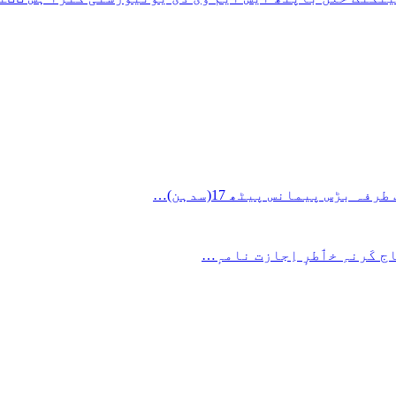
ج کَرنہِ خٲطرٕ اِجازت نامہٕ…