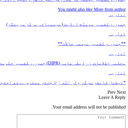
You might also like
More from author
اداریہ
جموں و کشمیر موسمُچ اپڈیٹ (موسمیاتی مرکز سرینگر)
اداریہ
**جموں و كشمیر موسمی حالأت**
اداریہ
محکمہ اطلاعات و رابطہ عامہ (DIPR) جموں و کشمیر حکومت طرفہ بڑس پیمانس پیٹھ 17(سدہن)…
اداریہ
*نیشنل کانفرنس کَرِ دِلہِ ہُنٛد رُخ: جنتر منترس پؠٹھ احتجا
Prev
Next
Leave A Reply
Your email address will not be published.