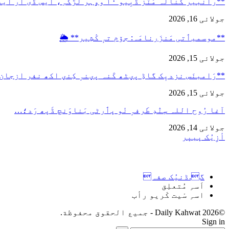
**رانبیر کنالہ مَنٛز ڈبِیو ۱۰ وۄہر لٔڑکہِ، ایس ڈی آر ایفَن…
جولائی 16, 2026
**موسمیٲتی مَنزَرنامَہ: جۆم تہٕ کٔشِیر** 🌦️
جولائی 15, 2026
**رَامبنَس نزدیٖک گاڈِ پؠٹھ کَنہ پؠنہٕ کِنؠ اکھ نفر ازجان
جولائی 15, 2026
آغا رُوح اللہ سٕنٛدِ طَرفہٕ نٔو پٲرٹی بَناوَنچ ڈَپھ رَد؛…
جولائی 14, 2026
أزِیُک پیپر
گ.ڈنیُک صفہ
اَسہِ مُتعلِق
اسہِ سْیت کْریو رأب
©2026 Daily Kahwat - جميع الحقوق محفوظة.
Sign in