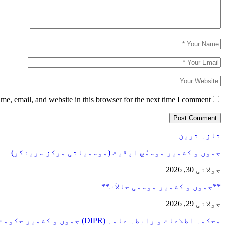
e, email, and website in this browser for the next time I comment.
تازہ ترین
جموں و کشمیر موسمُچ اپڈیٹ (موسمیاتی مرکز سرینگر)
جولائی 30, 2026
**جموں و كشمیر موسمی حالأت**
جولائی 29, 2026
محکمہ اطلاعات و رابطہ عامہ (DIPR) جموں و کشمیر حکومت طرفہ…