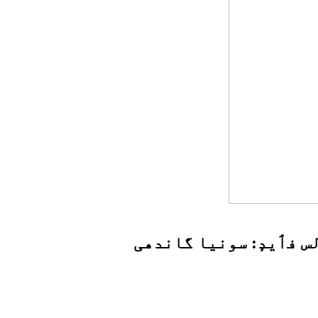
لس فٲیدٕ: سونیا گاندھی