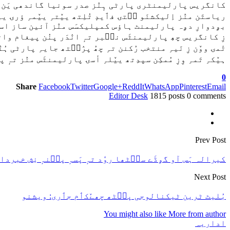
کانگریس پارلیمنٹری پارٹی ہٕنٛز صدر سونیا گاندھی یَن ووٚن 
ریاستَن منٛز اِلیکشنَو سۭتۍ فٲیدٕ تُلِتھ ییٚتہِ ییٚمہِ ؤرۍ ی
بۄدوارِ دۄہ پارلیمنٹ ہاؤس کمپلیکسَس منٛز آئین ساز اسم
زِ کانگریس چھِ پارلیمنٹَس نٮ۪بر تہٕ انٛدَر پنُن پیغام وا
تٔمۍ ووٚن زِ نَیہِ منتخب رُکنن تہِ چھُ پرٛٮ۪تھ جایہِ پارٹی ہُ
ہیٚکہِ تَمہِ وِزِ مُمکِن سپدِتھ ییٚلہِ أسۍ پارلیمنٹَس منٛز ت
0
Share
Facebook
Twitter
Google+
ReddIt
WhatsApp
Pinterest
Email
Editor Desk
1815 posts
0 comments
Prev Post
کیرالہ ہَس آو گۄڈَے سٮ۪ٹھا روٗد تہٕ پَسہٕ پٮ۪نہٕ نِش خبردا
Next Post
بُلیٹ ٹرین ٹیکنالوجی پٮ۪ٹھ چھےٚکٲم جٲری: ویشنو
You might also like
More from author
اداریہ