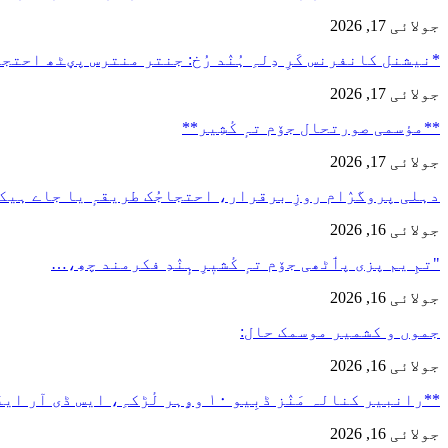
جولائی 17, 2026
*نیشنل کانفرنس کَرِ دِلہِ ہُنٛد رُخ: جنتر منترس پؠٹھ احت
جولائی 17, 2026
**مؤسمی صورتحال جۆم تہٕ کٔشِیر**
جولائی 17, 2026
دہلی پروگرٛام روزِ برقرار، احتجاجُک طریقہٕ یا جاے ہیک
جولائی 16, 2026
"تمِ یم پزی پٲٹھی جۆم تہٕ کٔشیٖرِ ہٕنٛدِ فکرمند چھِ،…
جولائی 16, 2026
جموں و کشمیر موسمک حال:
جولائی 16, 2026
**رانبیر کنالہ مَنٛز ڈبِیو ۱۰ وۄہر لٔڑکہِ، ایس ڈی آر ایفَن…
جولائی 16, 2026