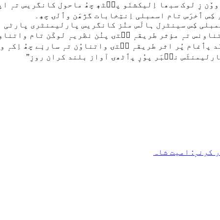
زِ لوک سبھا اِلیکشنَو پٮ۪ٹھٕ چھُ ماحول کانگریس تہٕ اپوزیش
ہِ کِس ٲخرَس تام اسمبلی اِنتِخابات گژھَن وٲلۍ چھِ۔
بلی کِس سینٹرل ہالَس منٛز کانگریس پارلیمنٹری پارٹی ہٕن
تناونس تہٕ مؤثر طریقہٕ سۭتۍ پنُن نظریہٕ لوکَن تام واتناو
نٛد پٲغام پُر اثر طریقہٕ سۭتۍ واتناوُن تہٕ سارنٕے چھُ اِکہٕ و
ہٕ پارلیمنٹَس نٮ۪بَر پوٗرٕ پٲٹھۍ آواز بلند کران روزِ”
ر کرنہٕ: امیت شاہ