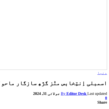
دنیا
اسمبلی اِنتِخابس منٛز گژھِ سازگار ماحو
Last updated
Editor Desk
By
جولائی 31, 2024
0
Share