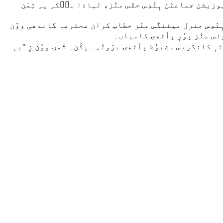
ن جماعتَن ہٕنٛدِس حقَس منٛز، لہاذا ہٮ۪کہِ یہِ تِمَن
ٛدِس جنرل میٹنگَس منٛز خطاب کران محترمہ گاندھی ووٚن
نس منٛز پوٗرٕ پٲٹھۍ کامیاب۔
ٹہٕ کانگریس مضبوٗط پٲٹھۍ برٛونٛہہ پکُن۔ تٔمۍ ووٚن زِ "یہِ