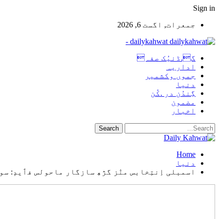
Sign in
جمعرات, اگست 6, 2026
dailykahwat -
گ.ڈنیُک صفہ
اداریہ
جموں وکشمیر
دنیا
گِندُن در .کُن
مضمون
اخبار
Home
دنیا
اسمبلی اِنتِخابس منٛز گژھِ سازگار ماحولس فٲیدٕ: س