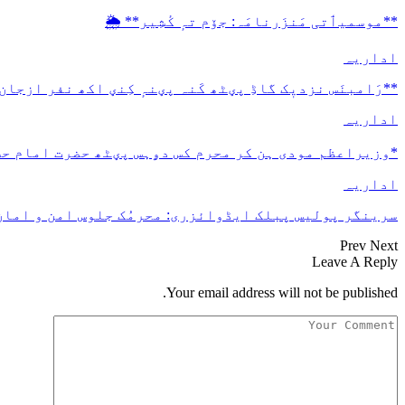
**موسمیٲتی مَنزَرنامَہ: جۆم تہٕ کٔشِیر** 🌦️
اداریہ
**رَامبنَس نزدیٖک گاڈِ پؠٹھ کَنہ پؠنہٕ کِنؠ اکھ نفر ازجان
اداریہ
*وزیراعظم مودی ہن کر محرم کس دۄہس پؠٹھ حضرت امام ح
اداریہ
سرینگر پولیس پبلک ایڈوائزری: محرمُک جلوس امن و امان 
Prev
Next
Leave A Reply
Your email address will not be published.