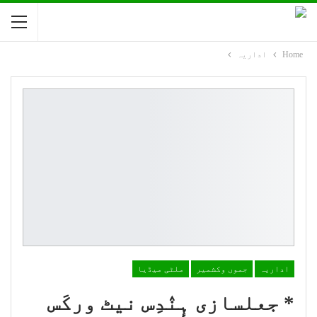
Home
اداریہ
اداریہ
جموں وکشمیر
ملٹی میڈیا
* جعلسازی ہٕنٛدِس نیٹ ورکَس