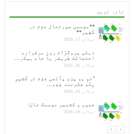
تازہ ترین
**مؤسمی صورتحال جۆم تہٕ
کٔشِیر**
جولائی 17, 2026
دہلی پروگرٛام روزِ برقرار،
احتجاجُک طریقہٕ یا جاے ہیکہِ…
جولائی 16, 2026
"تمِ یم پزی پٲٹھی جۆم تہٕ کٔشیٖرِ
ہٕنٛدِ فکرمند چھِ،…
جولائی 16, 2026
جموں و کشمیر موسمک حال:
جولائی 16, 2026