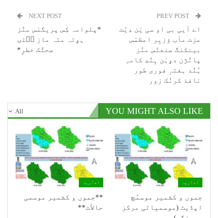
NEXT POST
PREV POST
اے آیی بی او سی یَن دِیُت
*پلوامہ کِس پریگمَس منٛز
عزت مآب ؤزیٖر اعظمَس
ہۄتہ متہ ماز سۭتۍ
بینکنگ صنعتَس منٛز
صحتُک خطرٕ*
پانٛژن دۄہَن ہٕنٛدِ کامہِ
ہُنٛد ہفتہٕ فوری طور
نافذ کرنُک زور
YOU MIGHT ALSO LIKE
All
اداریہ
اداریہ
جموں و کشمیر موسمُچ
**جموں و كشمیر موسمی
اپڈیٹ (موسمیاتی مرکز
حالأت**
سرینگر)