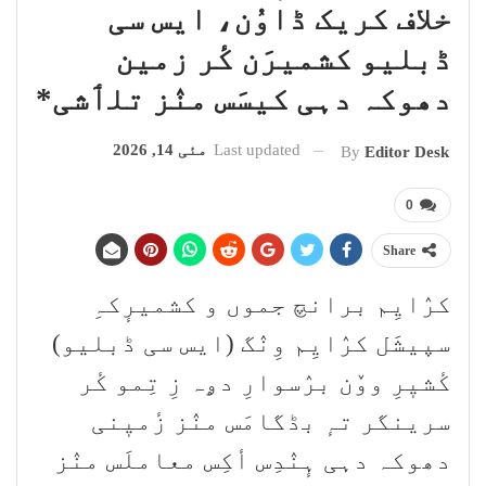
خلاف کریک ڈاوُن، ایس سی
ڈبلیو کشمیرَن کٔر زمین
دھوکہ دہی کیسَس منٛز تلٲشی*
Last updated
مئی 14, 2026
By
Editor Desk
0
Share
کرٛایِم برانچ جموں و کشمیرٕکہِ
سپیشَل کرٛایِم وِنٛگ (ایس سی ڈبلیو)
کٔشیٖرِ ووٚن برٛسوارِ دۄہ زِ تِمو کٔر
سرینگر تہٕ بڈگامَس منٛز زٔمیٖنی
دھوکہ دہی ہٕنٛدِس أکِس معاملَس منٛز