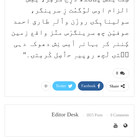
الزام اوس لوٚگمُت زِ سرینگر،
سولیناہٕکۍ روزَن وٲلہِ طارق احمد
صوفیَن چھِ سرینگرَس منٛز واقع زمین
کٕننہٕ کہِ بہانہٕ أمِس نِش دھوکہ دہی
سۭتۍ لَچھ رۄپیہِ حٲصِل کٔرمٕتۍ۔”
0
Twitter
Facebook
Share
Editor Desk
1815 Posts
0 Comments