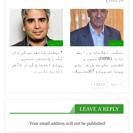
اداریہ
اداریہ
محکمہ اطلاعات و رابطہ
*نیشنل کانفرنس کَرِ دِلہِ
عامہ (DIPR) جموں و
ہُنٛد رُخ: جنتر منترس
کشمیر حکومت طرفہ بڑس
پؠٹھ احتجاج کَرنہِ خٲطرٕ
پیمانس پیٹھ 17(سدہن)…
اِجازت نامہٕ…
NEXT
PREV
LEAVE A REPLY
Your email address will not be published.