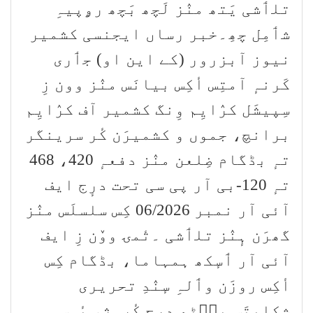
تلٲشی یَتھ منٛز لَچھ بَچھ رۄپیہِ
شٲمِل چھِ۔خبر رساں ایجنسی کشمیر
نیوز آبزرور (کے این او) جٲری
کَرنہٕ آمتِس أکِس بیانَس منٛز وون زِ
سِپیشَل کرٛایِم وِنگ کشمیر آف کرٛایِم
برانچ، جموں و کشمیرَن کٔر سرینگر
تہٕ بڈگام ضِلعن منٛز دفعہٕ 420، 468
تہٕ 120-بی آر پی سی تحت درٕج ایف
آئی آر نمبر 06/2026 کِس سلسلَس منٛز
گھرَن ہٕنٛز تلٲشی ۔تٔمۍ ووٚن زِ ایف
آئی آر ٲسٕکھ ہمہاما، بڈگام کِس
أکِس روزَن وٲلہِ سٕنٛدِ تحریری
شِکایتَس پٮ۪ٹھ درٕج کٔرمٕژ، یٔمِس