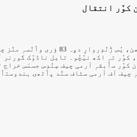
 کوٚر انتقال
سٲبقہٕ آرمی چیف جنرل سندراجن پدمنابھن، ی
ِنہِ، کوٗر تہٕ اکھ نیٚچُو۔ تامِل ناڈوُک گو
وٚر سٲبقہٕ آرمی چیف سٕنٛدِس جسمَس خراج 