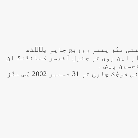
ُس ژٔنٛدٕروارِ دۄہ 83 ؤری وٲنٛسہِ منٛز چنئی منٛز پننہِ روزنٕچ جایہِ پٮ۪ٹھ
رنر آر این روی تہٕ جنرل آفیسر کمانڈنگ ان
تحسین پیش ۔
تٔمۍ سمبھٲل 30 ستمبر 2000 ہَس منٛز 20 ہِمہِ چیف آف آرمی سٹاف سنٛد پٲٹھۍ ہندوستٲنی فوجُک چارج تہٕ 31 دسمبر 2002 ہَس منٛز