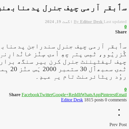
سٲبقہٕ آرمی چیف جنرل پدمنابھنن
Last updated
Editor Desk
By
اگست 19, 2024
0
Share
گُزریٛوو، تٔمِس پتہٕ چھِ أمۍ سٕنٛز خانٛدار
چیف لیفٹیننٹ جنرل کرن بیر سنگھ برارن ک
روٗد ریٹائرمنٹ تام یہِ عہدٕ۔
0
Share
Facebook
Twitter
Google+
ReddIt
WhatsApp
Pinterest
Email
Editor Desk
1815 posts
0 comments
Prev Post