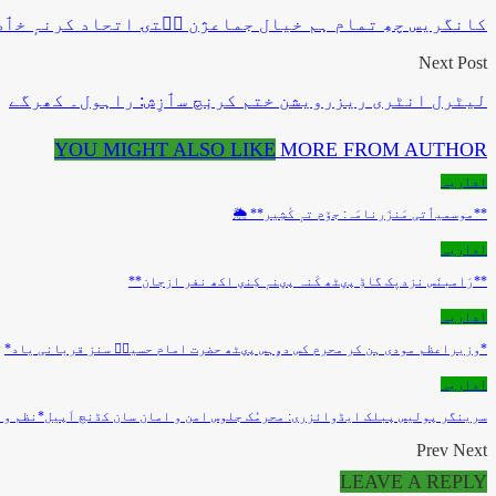
کانگریس چھِ تمام ہم خیال جماعژن سۭتۍ اتحاد کرنہٕ خٲط
Next Post
لیٹرل انٹری ریزرویشن ختم کرنٕچ سٲزِش: راہول۔ کھرگے
YOU MIGHT ALSO LIKE
MORE FROM AUTHOR
اداریہ
**موسمیٲتی مَنزَرنامَہ: جۆم تہٕ کٔشِیر** 🌦️
اداریہ
**رَامبنَس نزدیٖک گاڈِ پؠٹھ کَنہ پؠنہٕ کِنؠ اکھ نفر ازجان**
اداریہ
*وزیراعظم مودی ہن کر محرم کس دۄہس پؠٹھ حضرت امام حسینؑ سنز قربانی یاد*
اداریہ
سرینگر پولیس پبلک ایڈوائزری: محرمُک جلوس امن و امان سان کڈنچ اَپیل*نظم و 
Prev
Next
LEAVE A REPLY