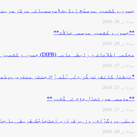
جموں و کشمیر موسمُچ اپڈیٹ (موسمیاتی مرکز سرینگ
جولائی 30, 2026
**جموں و كشمیر موسمی حالأت**
جولائی 29, 2026
محکمہ اطلاعات و رابطہ عامہ (DIPR) جموں و کشمیر حکومت طرفہ…
جولائی 17, 2026
*نیشنل کانفرنس کَرِ دِلہِ ہُنٛد رُخ: جنتر منترس پؠ
جولائی 17, 2026
**مؤسمی صورتحال جۆم تہٕ کٔشِیر**
جولائی 17, 2026
دہلی پروگرٛام روزِ برقرار، احتجاجُک طریقہٕ یا جا
جولائی 16, 2026