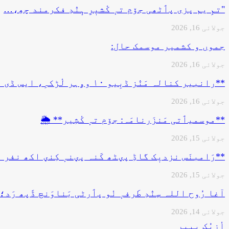
"تمِ یم پزی پٲٹھی جۆم تہٕ کٔشیٖرِ ہٕنٛدِ فکرمند چھِ،…
جولائی 16, 2026
جموں و کشمیر موسمک حال:
جولائی 16, 2026
**رانبیر کنالہ مَنٛز ڈبِیو ۱۰ وۄہر لٔڑکہِ، ایس ڈی آر ایفَن…
جولائی 16, 2026
**موسمیٲتی مَنزَرنامَہ: جۆم تہٕ کٔشِیر** 🌦️
جولائی 15, 2026
**رَامبنَس نزدیٖک گاڈِ پؠٹھ کَنہ پؠنہٕ کِنؠ اکھ نفر
جولائی 15, 2026
آغا رُوح اللہ سٕنٛدِ طَرفہٕ نٔو پٲرٹی بَناوَنچ ڈَپھ رَد
جولائی 14, 2026
أزِیُک پیپر