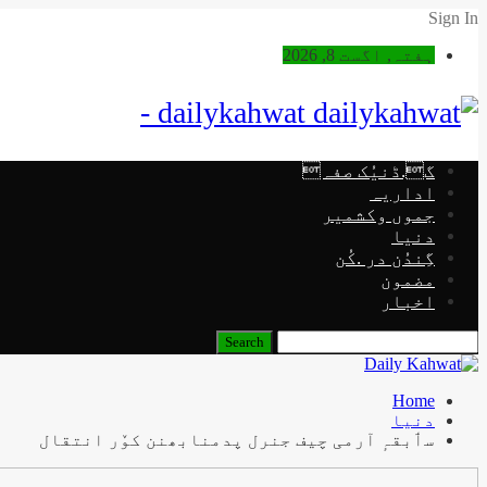
Sign In
ہفتہ, اگست 8, 2026
dailykahwat -
گ.ڈنیُک صفہ
اداریہ
جموں وکشمیر
دنیا
گِندُن در .کُن
مضمون
اخبار
Home
دنیا
سٲبقہٕ آرمی چیف جنرل پدمنابھنن کوٚر انتقال