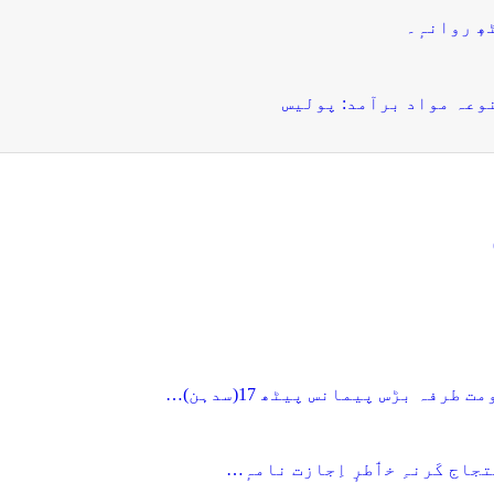
ھٕ روانہٕ۔
منوعہ مواد برآمد: پولیس
تجاج کَرنہِ خٲطرٕ اِجازت نامہٕ…