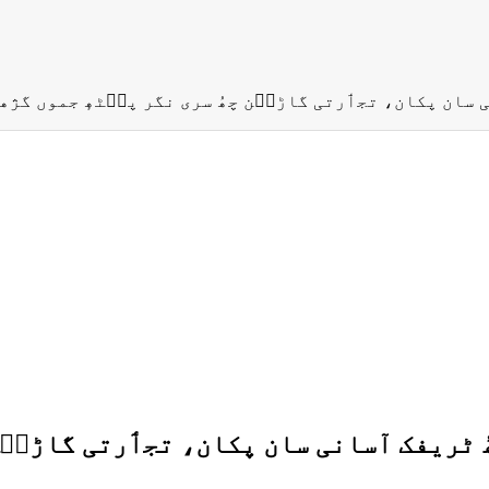
سان پکان، تجٲرتی گاڑٮ۪ن چھُ سری نگر پٮ۪ٹھٕ جموں گژھن
 ٹریفک آسانی سان پکان، تجٲرتی گاڑٮ۪ن چ