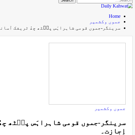
Home
جموں وکشمیر
سرینگر-جموں قومی شاہراہَس پٮ۪ٹھ چھُ ٹریفک آسانی 
جموں وکشمیر
سرینگر-جموں قومی شاہراہَس پٮ۪ٹھ چھُ
اِجازت۔