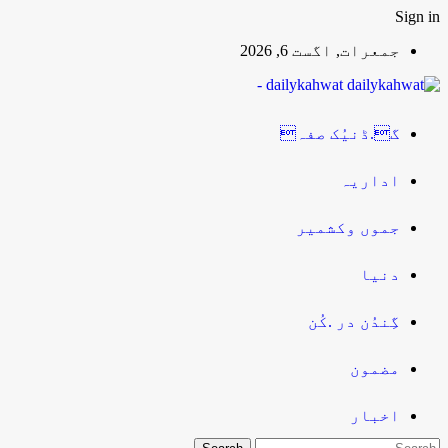
Sign in
جمعرات, اگست 6, 2026
dailykahwat -
گ.ڈنیُک صفہ
اداریہ
جموں وکشمیر
دنیا
گِندُن در .کُن
مضمون
اخبار