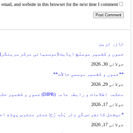
email, and website in this browser for the next time I comment.
تازہ ترین
جموں و کشمیر موسمُچ اپڈیٹ (موسمیاتی مرکز سرینگر)
جولائی 30, 2026
**جموں و كشمیر موسمی حالأت**
جولائی 29, 2026
محکمہ اطلاعات و رابطہ عامہ (DIPR) جموں و کشمیر حکومت طرفہ…
جولائی 17, 2026
*نیشنل کانفرنس کَرِ دِلہِ ہُنٛد رُخ: جنتر منترس پؠٹھ 
جولائی 17, 2026