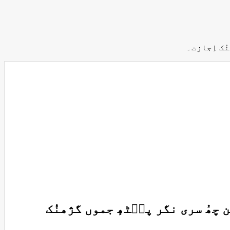
ُک اِجازت۔
ھُ سری نگر پٮ۪ٹھٕ جموں گژھنُک