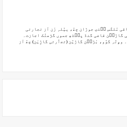
مُلکَس سۭتۍ جوڑان چھُ، ییٚلہِ زَن آز تجارتی
ووٚنمُت زِ بۄدوارِ دۄہ شامَس 4 بجے پٮ۪ٹھٕ یِیہِ نہٕ تجٲرتی گاڑٮ۪ن قاضی گنڈ پٮ۪ٹھٕ جموں گژھنُک اجازت۔
وۄنٛہِ گوٚو، بٔڑٮ۪ن گاڑیٚن (تجٲرتی گاڑِیَن) چھُ آز