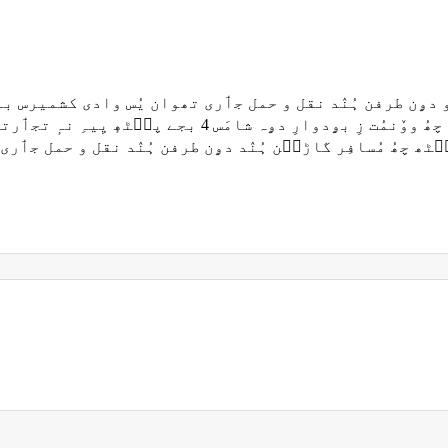
ن طرفن ہُنٛد نقل و حمل جٲری تھوان یُس وادی کشمیرس باقی 
گاڑٮ۪ن سرینگر پٮ۪ٹھٕ جموں گژھنُک اجازت چھُ۔ حکامَو چھُ 
ٹھ چھُ مُسافِر گاڑٮ۪ن ہُنٛد دۄن طرفن ہُنٛد نقل و حمل جٲری۔ 