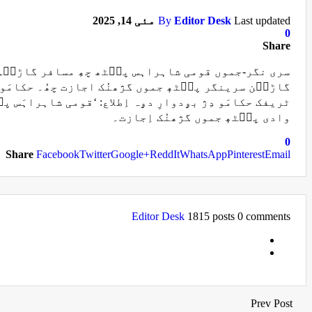
Last updated
Editor Desk
By
مئی 14, 2025
0
Share
سری نگر-جموں قومی شاہراہس پٮ۪ٹھ چھِ مسافر گاڑٮ۪و دۄ
ٹریفک حکامَو دِژ بۄدوارِ دۄہ اِطلاع: ‘قومی شاہراہَس پٮ۪
وادی پٮ۪ٹھٕ جموں گژھنُک اِجازت۔
0
Share
Facebook
Twitter
Google+
ReddIt
WhatsApp
Pinterest
Email
Editor Desk
1815 posts
0 comments
Prev Post