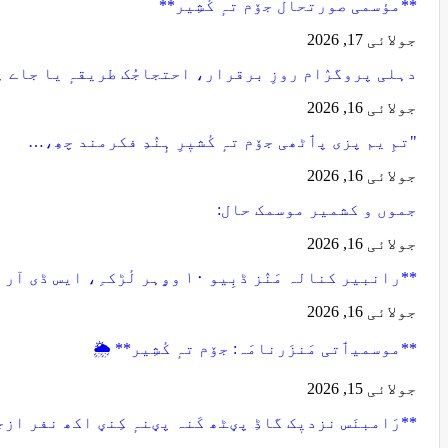
**مؤسمی صورتحال جۆم تہٕ کٔشِیر**
جولائی 17, 2026
دہلی پروگرٛام روزِ برقرار، احتجاجُک طریقہٕ یا جاے 
جولائی 16, 2026
"تمِ یم پزی پٲٹھی جۆم تہٕ کٔشیٖرِ ہٕنٛدِ فکرمند چھِ،…
جولائی 16, 2026
جموں و کشمیر موسمک حال:
جولائی 16, 2026
**رانبیر کنالہ مَنٛز ڈبِیو ۱۰ وۄہر لٔڑکہِ، ایس ڈی آر ایفَن…
جولائی 16, 2026
**موسمیٲتی مَنزَرنامَہ: جۆم تہٕ کٔشِیر** 🌦️
جولائی 15, 2026
**رَامبنَس نزدیٖک گاڈِ پؠٹھ کَنہ پؠنہٕ کِنؠ اکھ نفر از