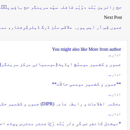
حج زائرین ہُنٛد دوٚیُم قافلہ سپُد سرینگر حج ہاؤس پٮ۪ٹ
Next Post
جموں کِس آر ایس پورہ علاقَس منٛز ڈرگ ڈیلرگِرِفتار، م
You might also like
More from author
اداریہ
جموں و کشمیر موسمُچ اپڈیٹ (موسمیاتی مرکز سرینگر)
اداریہ
**جموں و كشمیر موسمی حالأت**
اداریہ
محکمہ اطلاعات و رابطہ عامہ (DIPR) جموں و کشمیر حکومت طرفہ بڑس پیمانس پیٹھ 17(سدہن)…
اداریہ
*نیشنل کانفرنس کَرِ دِلہِ ہُنٛد رُخ: جنتر منترس پؠٹھ اح