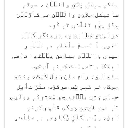
بلکہِ پیدَل پَکن والٮ۪ن ، موٹر
سائیکل چلاون والٮ۪ن تہٕ گاڑٮ۪ن
ہِنٛز پوٗرٕ تلٲشی تہِ کٔرٕ۔
ذرایعو مُطٲبِق چھِ سرینگر کٮ۪ن
تقریباً تمام دٲخلہٕ تہٕ نٮ۪بر
نیرن والٮ۪ن مقامن پٮ۪ٹھ اضٲفی
اہلکار تٔعینات کرنہٕ آمٕتۍ۔
بٹمالو، رام باغ، دل گیٹ، پنتھ
چوک، تہٕ شہر کِس مرکزَس منٛز شٲمِل
حساس وتن پٮ۪ٹھ چھِ مُشترکہٕ پولیس
تہٕ نیم فوجی چوکی قٲیِم کرنہٕ
آمٕژ، ییٚتہِ گاڑِ رُکاونہٕ تہٕ تلٲشی
چھِ یِوان کرنہٕ۔