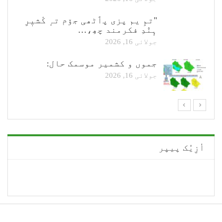
"تمِ یم پزی پٲٹھی جۆم تہٕ کٔشیٖرِ
ہٕنٛدِ فکرمند چھِ،…
جولائی 16, 2026
جموں و کشمیر موسمک حال:
جولائی 16, 2026
أزِیُک پیپر