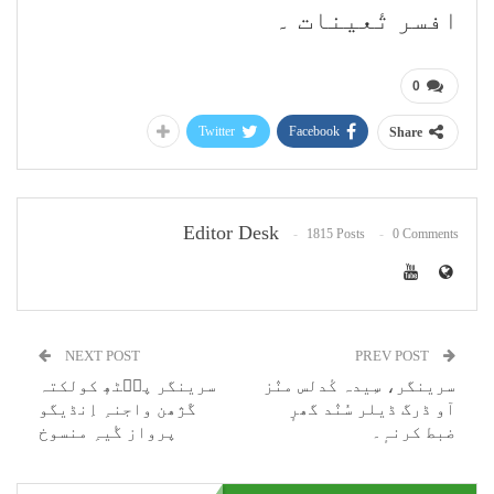
افسر تٔعینات ۔
0
Twitter
Facebook
Share
Editor Desk
1815 Posts
0 Comments
NEXT POST
PREV POST
سرینگر، سِیدہ کٔدلس منٛز
سرینگر پٮ۪ٹھٕ کولکتہ
آو ڈرگ ڈیلر سُنٛد گھرٕ
گَژھن واجنہِ اِنڈیگو
ضبط کرنہٕ۔
پرواز گٔیہِ منسوخ