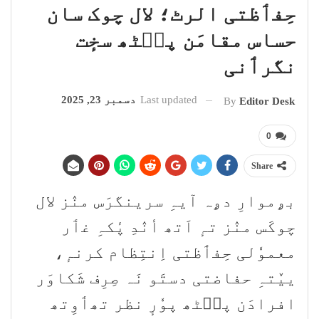
حِفٲظتی الرٹ؛ لال چوک سان
حساس مقامَن پٮ۪ٹھ سخٕت
نگرٲنی
Last updated
دسمبر 23, 2025
By
Editor Desk
0
Share
بۄموارِ دۄہ آیہِ سرینگرَس منٛز لال
چوکَس منٛز تہٕ اَتھ أنٛدِ پٔکہِ غٲر
معموٗلی حِفٲظتی اِنتِظام کرنہٕ،
ییٚتہِ حفاضتی دستَو نَہ صِرِف شَکاوَر
افرادَن پٮ۪ٹھ پوٗرٕ نظر تھٲوِتھ