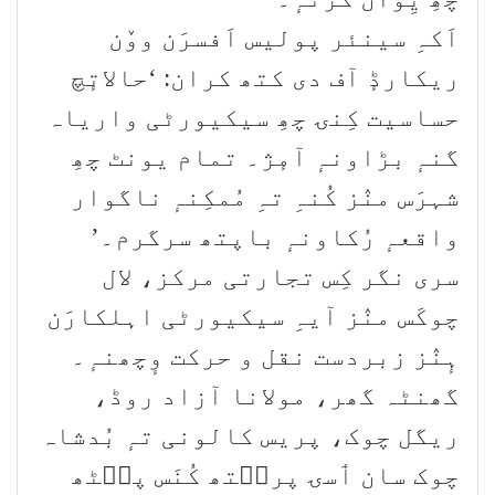
اَکہِ سینئر پولیس اَفسرَن ووٚن
ریکارڈٕ آف دی کتھ کران: ‘حالاتٕچ
حساسیت کِنۍ چھِ سیکیورٹی واریاہ
گنہٕ بڑاونہٕ آمٕژ۔ تمام یونٹ چھِ
شہرَس منٛز کُنہِ تہِ مُمکِنہٕ ناگوار
واقعہٕ رُکاونہٕ باپتھ سرگرم۔’
سری نگر کِس تجارتی مرکز، لال
چوکَس منٛز آیہِ سیکیورٹی اہلکارَن
ہٕنٛز زبردست نقل و حرکت وٕچھنہٕ۔
گھنٹہ گھر، مولانا آزاد روڈ،
ریگل چوک، پریس کالونی تہٕ بُدشاہ
چوک سان ٲسۍ پرٮ۪تھ کُنَس پٮ۪ٹھ