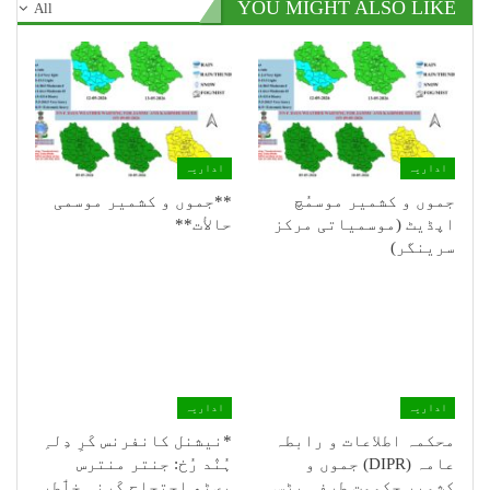
YOU MIGHT ALSO LIKE
All
اداریہ
اداریہ
جموں و کشمیر موسمُچ
**جموں و كشمیر موسمی
اپڈیٹ (موسمیاتی مرکز
حالأت**
سرینگر)
اداریہ
اداریہ
محکمہ اطلاعات و رابطہ
*نیشنل کانفرنس کَرِ دِلہِ
عامہ (DIPR) جموں و
ہُنٛد رُخ: جنتر منترس
کشمیر حکومت طرفہ بڑس
پؠٹھ احتجاج کَرنہِ خٲطرٕ