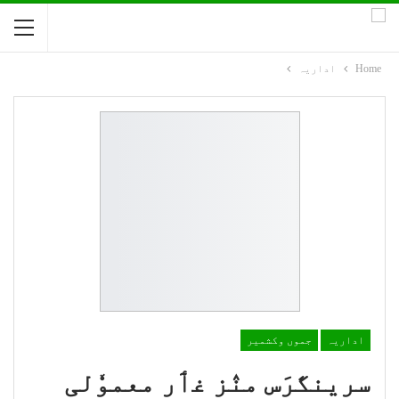
Home
اداریہ
اداریہ
جموں وکشمیر
سرینگرَس منٛز غٲر معموٗلی