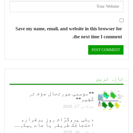
Save my name, email, and website in this browser for
the next time I comment.
تازہ ترین
**مؤسمی صورتحال جۆم تہٕ
کٔشِیر**
جولائی 17, 2026
دہلی پروگرٛام روزِ برقرار،
احتجاجُک طریقہٕ یا جاے ہیکہِ…
جولائی 16, 2026