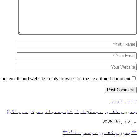
e, email, and website in this browser for the next time I comment.
تازہ ترین
جموں و کشمیر موسمُچ اپڈیٹ (موسمیاتی مرکز سرینگر)
جولائی 30, 2026
**جموں و كشمیر موسمی حالأت**