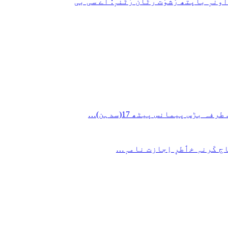
نہٕ باپتھ رُشوَت رٹان رٔٹنہٕ: اے سی بی
ج کَرنہِ خٲطرٕ اِجازت نامہٕ…