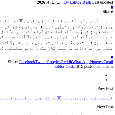
Last updated
Editor Desk
By
اپریل 4, 2026
0
Share
سکینہ آیتوَن کٔر تٲلیٖمی قابلیتہٕ کِس ناوس پٮ۪ٹھ تنقید 
پیپلز ڈیموکریٹک پارٹی (پی ڈی پی) درمیان چھُ زبٲنی جنگ تیز
‘دہشت گردَن تہٕ پُلسہٕ ہُنٛد استعمال کٔرِتھ لُکھ مارنُک’ اِ
ناو وننہٕ ورٲے، کٔرٕن أکِس ایم ایل اے یَس پٮ۪ٹھ سخٕت تنقید ک
حملہٕ کرُن نہٕ۔ تِمَن چھُنہٕ میانہِ تعلیمی قابلیتَس پٮ۪ٹھ 
تھوو نہٕ ابو دجانہ تہِ پننہِ گاڑِ منٛز۔’ وزیرِ تعلیمَن ووٚن 
0
Share
Facebook
Twitter
Google+
ReddIt
WhatsApp
Pinterest
Email
Editor Desk
1815 posts
0 comments
Prev Post
گاندر بل شہری سٕنٛدِ موتَس سۭتۍ گوٚو جموں و کشمیر اسمبلی 
Next Post