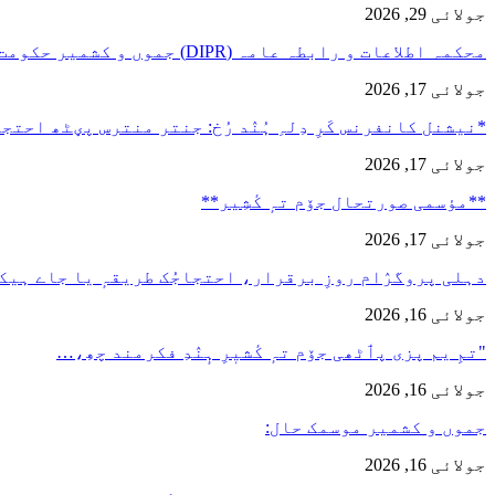
جولائی 29, 2026
محکمہ اطلاعات و رابطہ عامہ (DIPR) جموں و کشمیر حکومت طرفہ…
جولائی 17, 2026
*نیشنل کانفرنس کَرِ دِلہِ ہُنٛد رُخ: جنتر منترس پؠٹھ احت
جولائی 17, 2026
**مؤسمی صورتحال جۆم تہٕ کٔشِیر**
جولائی 17, 2026
دہلی پروگرٛام روزِ برقرار، احتجاجُک طریقہٕ یا جاے ہیک
جولائی 16, 2026
"تمِ یم پزی پٲٹھی جۆم تہٕ کٔشیٖرِ ہٕنٛدِ فکرمند چھِ،…
جولائی 16, 2026
جموں و کشمیر موسمک حال:
جولائی 16, 2026