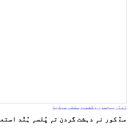
اداریہ
جموں وکشمیر
ملٹی میڈیا
مےٚ کور نہٕ دہشت گردن تہٕ پُلسہٕ ہُنٛد ا