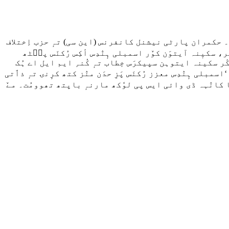
د۔ حکمران پارٹی نیشنل کانفرنس (این سی) تہٕ حزب اِختلاف
سکیٖنہ آیتوَن کوٚر اسمبلی ہٕنٛدِس أکِس رُکنَس پٮ۪ٹھ
کٔر سکینہ ایتوہن سپیکرَس خٕطاب تہٕ کُنہِ ایم ایل اے ہُک
سمبلی ہٕنٛدِس معزز رُکنَس پَزِ حدَن منٛز کتھ کرٕنۍ تہٕ ذٲتی
یا کانٛہہ ڈی وائی ایس پی لوٗکھ مارنہٕ باپتھ تھوومُت۔ مےٚ