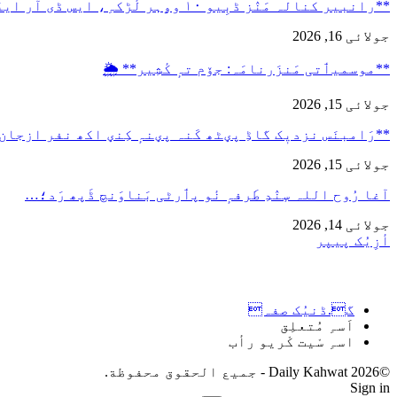
**رانبیر کنالہ مَنٛز ڈبِیو ۱۰ وۄہر لٔڑکہِ، ایس ڈی آر ایفَن…
جولائی 16, 2026
**موسمیٲتی مَنزَرنامَہ: جۆم تہٕ کٔشِیر** 🌦️
جولائی 15, 2026
**رَامبنَس نزدیٖک گاڈِ پؠٹھ کَنہ پؠنہٕ کِنؠ اکھ نفر ازجان
جولائی 15, 2026
آغا رُوح اللہ سٕنٛدِ طَرفہٕ نٔو پٲرٹی بَناوَنچ ڈَپھ رَد؛…
جولائی 14, 2026
أزِیُک پیپر
گ.ڈنیُک صفہ
اَسہِ مُتعلِق
اسہِ سْیت کْریو رأب
©2026 Daily Kahwat - جميع الحقوق محفوظة.
Sign in