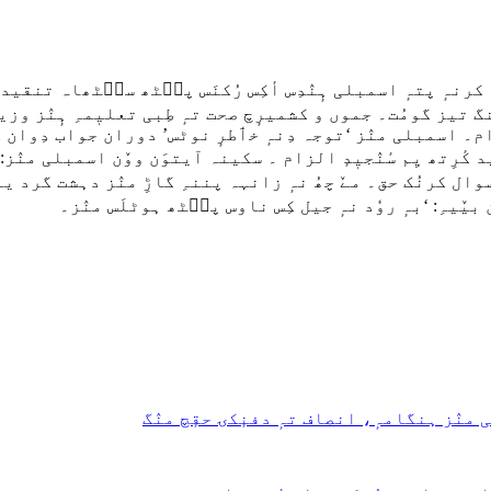
کرنہٕ پتہٕ اسمبلی ہٕنٛدِس أکِس رُکنَس پٮ۪ٹھ سٮ۪ٹھاہ تنقی
 گومُت۔ جموں و کشمیرٕچ صحت تہٕ طِبی تعلیٖمہِ ہٕنٛز وزیر، 
لزام۔ اسمبلی منٛز ‘توجہ دِنہٕ خٲطرٕ نوٹس’ دوران جواب دِوان 
ٔرِتھ یِم سٔنٛجیٖدٕ الزام ۔ سکینہ آیتوَن ووٚن اسمبلی منٛز: ‘ا
سوال کرنُک حق۔ مےٚ چھُ نہٕ زانہہ پننہِ گاڑِ منٛز دہشت گرد 
بیٚیہِ: ‘بہٕ روٗد نہٕ جیل کِس ناوس پٮ۪ٹھ ہوٹلَس منٛز۔
منٛز ہنگامہٕ، انصاف تہٕ دفنٕکۍ حقٕچ منٛگ