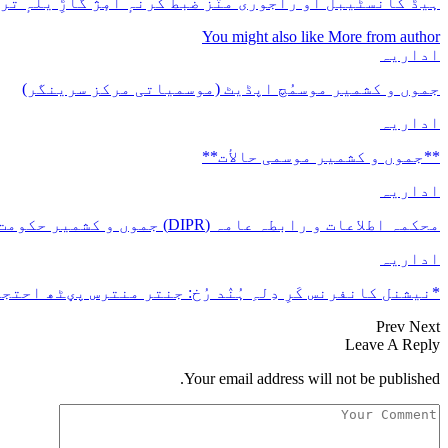
ہیڈ کانسٹیبل آو راجوری منٛز ضبط کرنہٕ آمٕژ گاڑِ یلہٕ تراو
You might also like
More from author
اداریہ
جموں و کشمیر موسمُچ اپڈیٹ (موسمیاتی مرکز سرینگر)
اداریہ
**جموں و كشمیر موسمی حالأت**
اداریہ
محکمہ اطلاعات و رابطہ عامہ (DIPR) جموں و کشمیر حکومت طرفہ بڑس پیمانس پیٹھ 17(سدہن)…
اداریہ
*نیشنل کانفرنس کَرِ دِلہِ ہُنٛد رُخ: جنتر منترس پؠٹھ احتجا
Prev
Next
Leave A Reply
Your email address will not be published.