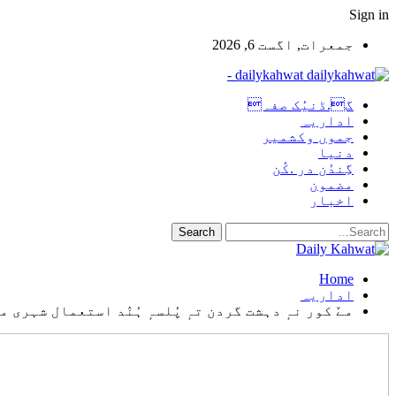
Sign in
جمعرات, اگست 6, 2026
dailykahwat -
گ.ڈنیُک صفہ
اداریہ
جموں وکشمیر
دنیا
گِندُن در .کُن
مضمون
اخبار
Home
اداریہ
مےٚ کور نہٕ دہشت گردن تہٕ پُلسہٕ ہُنٛد استعمال شہری 