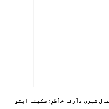
ستعمال شہری مٲرنہ خٲطرٕ: سکینہ ایتو