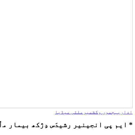
اداریہ
جموں وکشمیر
ملٹی میڈیا
* ایم پی انجینیر رشیدَس دِژکھ بیمار مٲلِس نِش گژھ