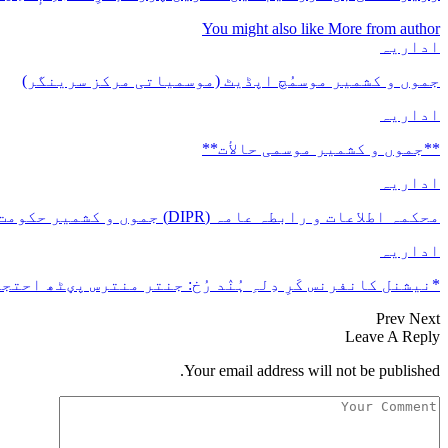
You might also like
More from author
اداریہ
جموں و کشمیر موسمُچ اپڈیٹ (موسمیاتی مرکز سرینگر)
اداریہ
**جموں و كشمیر موسمی حالأت**
اداریہ
محکمہ اطلاعات و رابطہ عامہ (DIPR) جموں و کشمیر حکومت طرفہ بڑس پیمانس پیٹھ 17(سدہن)…
اداریہ
*نیشنل کانفرنس کَرِ دِلہِ ہُنٛد رُخ: جنتر منترس پؠٹھ احتجا
Prev
Next
Leave A Reply
Your email address will not be published.