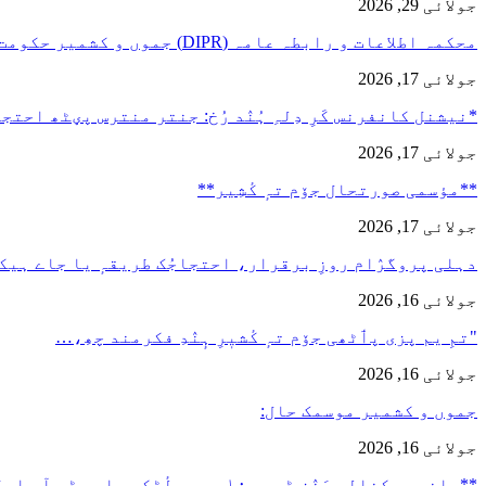
جولائی 29, 2026
محکمہ اطلاعات و رابطہ عامہ (DIPR) جموں و کشمیر حکومت طرفہ…
جولائی 17, 2026
*نیشنل کانفرنس کَرِ دِلہِ ہُنٛد رُخ: جنتر منترس پؠٹھ احت
جولائی 17, 2026
**مؤسمی صورتحال جۆم تہٕ کٔشِیر**
جولائی 17, 2026
دہلی پروگرٛام روزِ برقرار، احتجاجُک طریقہٕ یا جاے ہیک
جولائی 16, 2026
"تمِ یم پزی پٲٹھی جۆم تہٕ کٔشیٖرِ ہٕنٛدِ فکرمند چھِ،…
جولائی 16, 2026
جموں و کشمیر موسمک حال:
جولائی 16, 2026
**رانبیر کنالہ مَنٛز ڈبِیو ۱۰ وۄہر لٔڑکہِ، ایس ڈی آر ایفَن…