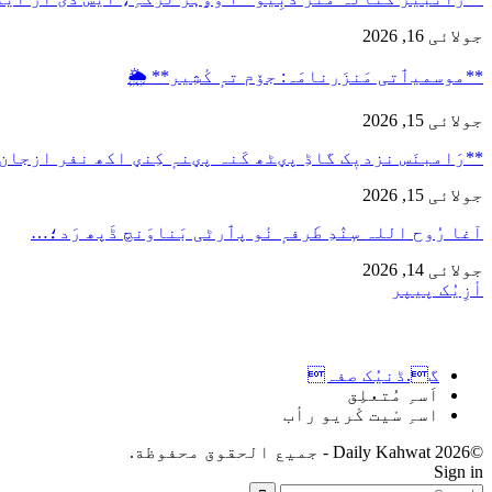
جولائی 16, 2026
**موسمیٲتی مَنزَرنامَہ: جۆم تہٕ کٔشِیر** 🌦️
جولائی 15, 2026
**رَامبنَس نزدیٖک گاڈِ پؠٹھ کَنہ پؠنہٕ کِنؠ اکھ نفر ازجان
جولائی 15, 2026
آغا رُوح اللہ سٕنٛدِ طَرفہٕ نٔو پٲرٹی بَناوَنچ ڈَپھ رَد؛…
جولائی 14, 2026
أزِیُک پیپر
گ.ڈنیُک صفہ
اَسہِ مُتعلِق
اسہِ سْیت کْریو رأب
©2026 Daily Kahwat - جميع الحقوق محفوظة.
Sign in