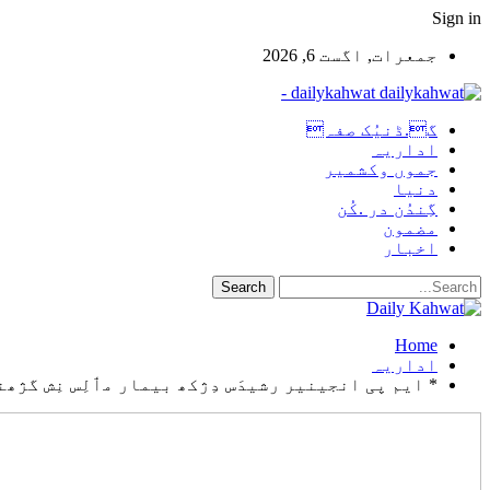
Sign in
جمعرات, اگست 6, 2026
dailykahwat -
گ.ڈنیُک صفہ
اداریہ
جموں وکشمیر
دنیا
گِندُن در .کُن
مضمون
اخبار
Home
اداریہ
* ایم پی انجینیر رشیدَس دِژکھ بیمار مٲلِس نِش گژھنہٕ باپتھ 1 ہ