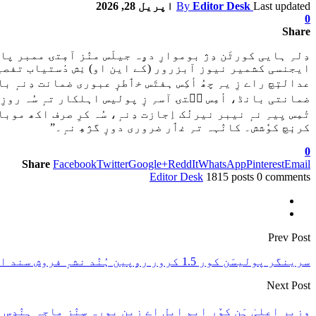
Last updated
Editor Desk
By
اپریل 28, 2026
0
Share
دِلہِ ہایی کورٹَن دِژ بوموارِ دۄہ جیلَس منٛز آمٕتۍ ممبر 
ایجنسی کشمیر نیوز آبزرور (کے این او) نِش دٔستیاب تفصیلاتَو م
ضمانتی بانڈ، أمِس سۭتۍ آسہِ زٕ پولیس اہلکار تہٕ سُہ روزِ تت
تٔمِس یِیہِ نہٕ نیبر نیرنُک اِجازت دِنہٕ، سُہ کرِ صرف اکھ مو
کرنٕچ کوٗشش۔ کانٛہہ تہِ غٲر ضروری دورٕ گژھِ نہٕ۔”
0
Share
Facebook
Twitter
Google+
ReddIt
WhatsApp
Pinterest
Email
Editor Desk
1815 posts
0 comments
Prev Post
سرینگر پولیسَن کور 1.5 کرور رۄپین ہُنٛد نشہٕ فروش سند اثاثہٕ ضبط.
Next Post
وزیر اعلیٰ ہَن کوٚر ایم ایل اے زین پورہ سٕنٛزِ ماجہِ ہٕنٛد