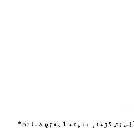
نہٕ باپتھ 1 ہفتٕچ ضمانت*