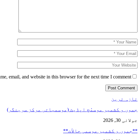
e, email, and website in this browser for the next time I comment.
تازہ ترین
جموں و کشمیر موسمُچ اپڈیٹ (موسمیاتی مرکز سرینگر)
جولائی 30, 2026
**جموں و كشمیر موسمی حالأت**