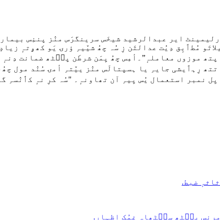
پارلیمینٹ ایر عبدالرشید شیخَس سرینگرَس منٛز پننِس بیمار 
ُطٲبِق دِیُت عدالتَن زِ سُہ چھُ شیٚیہِ ؤرۍ یَو کھۄتہٕ زیادٕ و
ھ رِہٲیشی جایہِ یا ہسپتالَس منٛز ییٚتہِ أمۍ سُنٛد مول چھُ، ی
بایِل نمبر استعمال یُس یِیہِ آن تھاونہٕ۔ "سُہ کرِ نہٕ کٲنٛسہ
ِس مرنس پٮ۪ٹھ سٮ۪ٹھاہ غمُک اظہار.