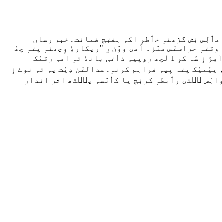
مٲلِس نِش گژھنہٕ خٲطرٕ اکہِ ہفتٕچ ضمانت۔خبر رساں
قتہٕ حراستَس منٛز۔ أمۍ ووٚن زِ "ریکارڈٕ وٕچھنہٕ پتہٕ چھُ
عدالتٕچ راے زِ یہِ چھُ أکِس ہفتَس خٲطرٕ عبوری ضمانت دِنہٕ باپتھ موزوں معاملہٕ”۔أمِس چھُ یِمَن شرطَن پٮ۪ٹھ ضمانت دِنہٕ آمٕژ زِ سُہ کرِ 1 لَچھ رۄپیہِ ذٲتی بانڈ تہٕ امی رقمُک
یٚمیُک پتہ یِیہِ فراہم کرنہٕ۔عدالتَن دِیُت یہِ تہِ نوٹ زِ
ِ گواہَس سۭتۍ رٲبطہٕ کرنٕچ یا کٲنٛسہِ پٮ۪ٹھ اثر انداز