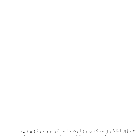
تعلِق اطلاع زِ مرکزی وزارت داخلہَن چھِ مرکزی زیر