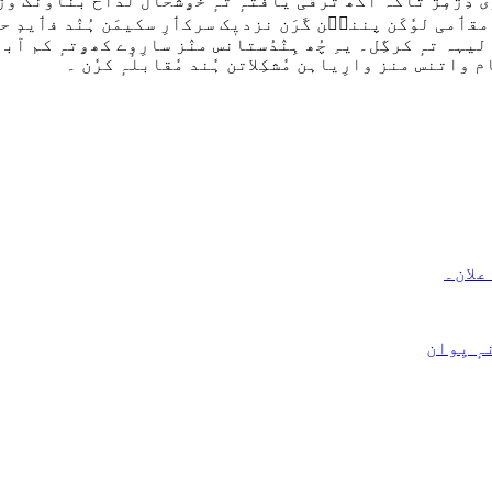
وٗری دِژمٕژ تاکہ اکھ ترقی یافتہٕ تہٕ خۄشحال لداخ بناونُک 
مقٲمی لوٗکَن پننٮ۪ن گَرَن نزدیٖک سرکٲرِ سکیمَن ہُنٛد فٲیدٕ
 لیہہ تہٕ کرگِل۔ یہِ چُھ ہِنٛدُستانس منٛز سارِوٕے کھۄتہٕ کم آ
ام واتنس منز وارِیاہن مٗشكِلاتن ہٗند مٗقابلہٕ كرٗن ۔
ٕ یِوان