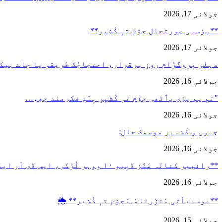
جولائی 17, 2026
**مؤسمی صورتحال جۆم تہٕ کٔشِیر**
جولائی 17, 2026
دہلی پروگرٛام روزِ برقرار، احتجاجُک طریقہٕ یا جاے ہیک
جولائی 16, 2026
"تمِ یم پزی پٲٹھی جۆم تہٕ کٔشیٖرِ ہٕنٛدِ فکرمند چھِ،…
جولائی 16, 2026
جموں و کشمیر موسمک حال:
جولائی 16, 2026
**رانبیر کنالہ مَنٛز ڈبِیو ۱۰ وۄہر لٔڑکہِ، ایس ڈی آر ایفَن…
جولائی 16, 2026
**موسمیٲتی مَنزَرنامَہ: جۆم تہٕ کٔشِیر** 🌦️
جولائی 15, 2026