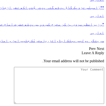
**رَامبنَس نزدیٖک گاڈِ پؠٹھ کَنہ پؠنہٕ کِنؠ اکھ نفر ازجان
اداریہ
*وزیراعظم مودی ہن کر محرم کس دۄہس پؠٹھ حضرت امام ح
اداریہ
سرینگر پولیس پبلک ایڈوائزری: محرمُک جلوس امن و امان 
Prev
Next
Leave A Reply
Your email address will not be published.