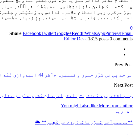
انتظام علاقہٕ لداخَس منٛز پانٛژھ نٔوۍ ضِلعہٕ بناونٕچ منظ
چانگتھانگ ضِلعن منٛز اِنتِظامِیہ مضبوٗط کرنہٕ سۭتہِ میلہِ 
بوٚڑ مركزی زیر انتظام علاقہٕ۔ لداخس چھِ وُنکیٚنَس زٕ ضِلعہٕ:
آسنہٕ کِنہِ پییہِ ضِلعہٕ اِنتِظامیاہس تمہِ وِزِ زمیٖنی سطحس ت
0
Share
Facebook
Twitter
Google+
ReddIt
WhatsApp
Pinterest
Email
Editor Desk
1815 posts
0 comments
Prev Post
بی جے پی یَن کوٚر جموں و کشمیرس خٲطرٕ 44 امیدوارَن ہُنٛد اعلان۔
Next Post
جنم اشٹمی چھےٚ عذتہٕ تہٕ احترامہٕ سان کشیٖرِ منٛزاز مناونہ
You might also like
More from author
اداریہ
**موسمیٲتی مَنزَرنامَہ: جۆم تہٕ کٔشِیر** 🌦️
اداریہ