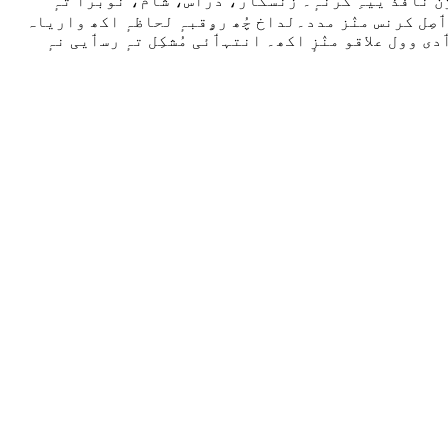
وژن نافذ ییہِ کرنہٕ۔ زنسکار، دراس، شام، نوبرا تہٕ
 حٲصِل کرنس منٛز مدد۔لداخ چُھ رۄقبہٕ لحاظہٕ اکھ واریاہ
بٲدی وول علاقو منٛزٕ اکھ۔ انتہٲئی مُشکِل تہٕ رسٲیی نہٕ