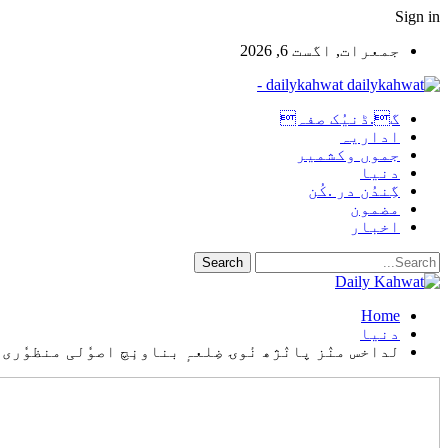
Sign in
جمعرات, اگست 6, 2026
dailykahwat -
گ.ڈنیُک صفہ
اداریہ
جموں وکشمیر
دنیا
گِندُن در .کُن
مضمون
اخبار
Home
دنیا
لداخس منٛز پانٛژھ نٔوۍ ضِلعہٕ بناونٕچ اصوٗلی منظوٗری