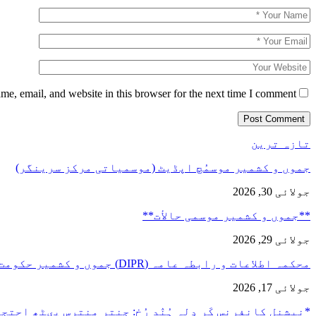
e, email, and website in this browser for the next time I comment.
تازہ ترین
جموں و کشمیر موسمُچ اپڈیٹ (موسمیاتی مرکز سرینگر)
جولائی 30, 2026
**جموں و كشمیر موسمی حالأت**
جولائی 29, 2026
محکمہ اطلاعات و رابطہ عامہ (DIPR) جموں و کشمیر حکومت طرفہ…
جولائی 17, 2026
*نیشنل کانفرنس کَرِ دِلہِ ہُنٛد رُخ: جنتر منترس پؠٹھ احت