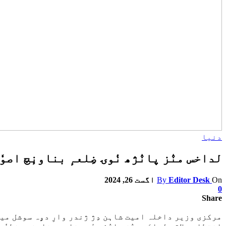
دنیا
لداخس منٛز پانٛژھ نٔوۍ ضِلعہٕ بناونٕچ اصو
On
Editor Desk
By
اگست 26, 2024
0
Share
مرکزی وزیر داخلہ امیت شاہن دِژ ژندر وارِ دۄہ سوشل میڈیا