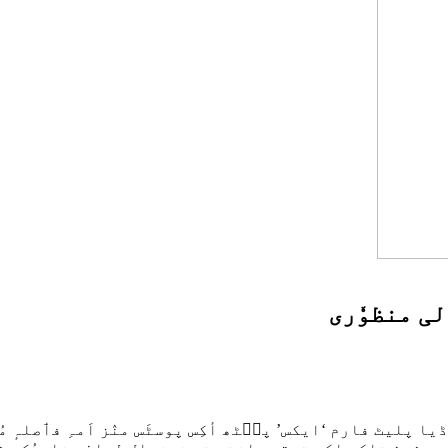
ٗلی منظوٗری
 پلیٹ فارم ‘ایکس’ پٮ۪ٹھ أکِس پوسٹَس منٛز اَمہِ فٲصلہٕ مُ