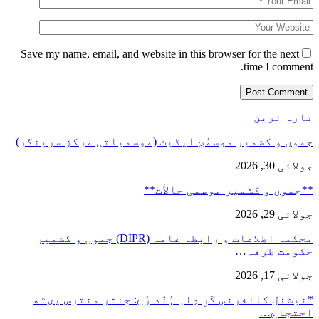
Save my name, email, and website in this browser for the next
time I comment.
تازہ ترین
جموں و کشمیر موسمُچ اپڈیٹ (موسمیاتی مرکز سرینگر)
جولائی 30, 2026
**جموں و كشمیر موسمی حالأت**
جولائی 29, 2026
محکمہ اطلاعات و رابطہ عامہ (DIPR) جموں و کشمیر
حکومت طرفہ…
جولائی 17, 2026
*نیشنل کانفرنس کَرِ دِلہِ ہُنٛد رُخ: جنتر منترس پؠٹھ
احتجاج…