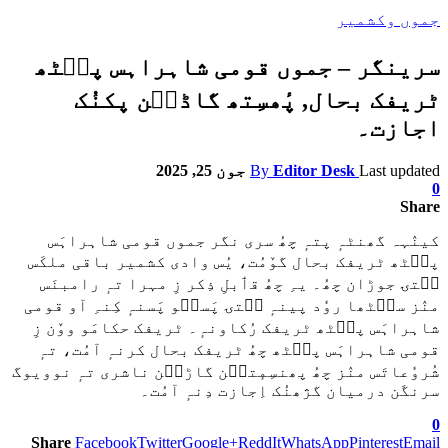
جموں وکشمیر
سرینگر – جموں قومی شاہراہس پٮ۪ٹھ
ٹریفک بحال, پٔھسِتھ گاڈٮ۪ن پکنُک
اجازت۔
Last updated
Editor Desk
By
جون 25, 2025
0
Share
کینٛہہ گھنٹہٕ پتہٕ چھُ سری نگر جموں قومی شاہراہَس
پٮ۪ٹھ ٹریفک بحال گوٚمُت، یُس وادی کشمیر باقی ملکَس
سۭتۍ جوڑان چھُ۔ یہِ چھُ قٲبلِ ذِکر زِ مہرا تہٕ رامبنَس
منٛز سٮ۪ٹھا روٗد پینہٕ سۭتۍ پَسٮ۪و پَسنہٕ کِنہِ آو قومی
شاہراہَس پٮ۪ٹھ ٹریفک رُکاونہٕ۔ ٹریفک حکامَو ووٚن زِ
قومی شاہراہَس پٮ۪ٹھ چھُ ٹریفک بحال کرنہٕ آمُت، تہٕ
شُروٗعاتَس منٛز چھُ پھنسِمٕتٮ۪ن گاڑٮ۪ن ناشری تہٕ نوویوگ
سرنگَن درمیان گژھنُک اِجازت دِنہٕ آمُت۔
0
Share
Facebook
Twitter
Google+
ReddIt
WhatsApp
Pinterest
Email