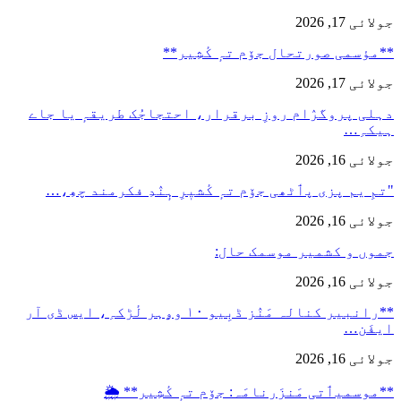
جولائی 17, 2026
**مؤسمی صورتحال جۆم تہٕ کٔشِیر**
جولائی 17, 2026
دہلی پروگرٛام روزِ برقرار، احتجاجُک طریقہٕ یا جاے
ہیکہِ…
جولائی 16, 2026
"تمِ یم پزی پٲٹھی جۆم تہٕ کٔشیٖرِ ہٕنٛدِ فکرمند چھِ،…
جولائی 16, 2026
جموں و کشمیر موسمک حال:
جولائی 16, 2026
**رانبیر کنالہ مَنٛز ڈبِیو ۱۰ وۄہر لٔڑکہِ، ایس ڈی آر
ایفَن…
جولائی 16, 2026
**موسمیٲتی مَنزَرنامَہ: جۆم تہٕ کٔشِیر** 🌦️