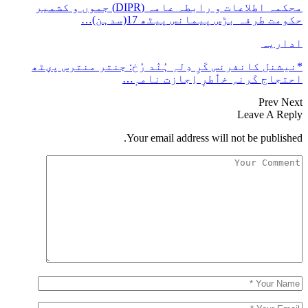
محکمہ اطلاعات و رابطہ عامہ (DIPR) جموں و کشمیر
حکومت طرفہ بڑس پیمانس پیٹھ 17(سدہن)…
اداریہ
*نیشنل کانفرنس کَرِ دِلہِ ہُنٛد رُخ: جنتر منترس پؠٹھ
احتجاج کَرنہِ خٲطرٕ اِجازت نامہٕ…
Prev
Next
Leave A Reply
Your email address will not be published.