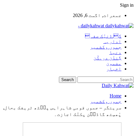
Sign in
جمعرات, اگست 6, 2026
dailykahwat -
گ.ڈنیُک صفہ
اداریہ
جموں وکشمیر
دنیا
گِندُن در .کُن
مضمون
اخبار
Home
جموں وکشمیر
سرینگر – جموں قومی شاہراہس پٮ۪ٹھ ٹریفک بحال,
پٔھسِتھ گاڈٮ۪ن پکنُک اجازت۔