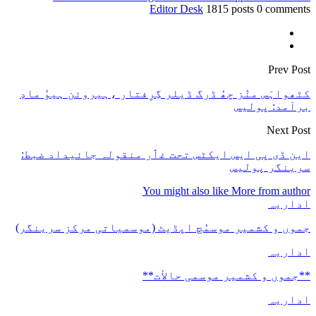
Editor Desk
1815 posts
0 comments
Prev Post
کٹھواہَس منٛز چھُ ڈرگ ڈیلر گِرِفتار ،ہیروئن ہیوٗ مادٕ
برآمد: پولیس
Next Post
این ڈی پی ایس ایکٹس تحت غٲر منقولہ جائیداد ضبط:
سرینگر پولیس
You might also like
More from author
اداریہ
جموں و کشمیر موسمُچ اپڈیٹ (موسمیاتی مرکز سرینگر)
اداریہ
**جموں و كشمیر موسمی حالأت**
اداریہ