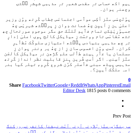
ہیو اکھ حساس تہٕ مقدس شعبہٕ تہٕ مذہبی شیٖشہٕ سۭتۍ
وچھنہٕ یوان۔
پوٗنٛچھَس منٛز أکِس عوٲمی اجتماعَس خٕطاب کٔرِتھ ووٚن وزیر
اعلیٰ ہن زِ آییٖن چھُ ضمانت دِوان زِ پرٮ۪تھ شہریَس چھُ
جمہوٗرِیَتٕکۍ تمام فٲیدٕ تُلنُک حق مگر موجودٕ صورتحال چھِ
تتھ مُقامَس تام ووتمُت زِ میڈیکل کالج ہِوۍ اعلیٰ اِدارٕ
تہِ چھِ مذہبی بنیادس پٮ۪ٹھ امتیازی سلوکُک مُظٲہرٕ
کران۔ تٔمۍ ووٚن افسوس سان زِ از چھُ یہِ وننہٕ یِوان زِ
مسلمان یا غٲر ہیندِ طٲلب علم گژھن نہٕ میڈیکل کالجَن
منٛز آسٕنۍ۔ اگر أسۍ شُرین ہٕنزِ قابلیت نظر انداز کٔرِتھ
مذہبس پیٹھ مبنی فٲصلہٕ کرُن شروع کٔرِو، تیلہِ کیا بنہِ
امہ ملکُک ٲییٖن؟۔
0
Share
Facebook
Twitter
Google+
ReddIt
WhatsApp
Pinterest
Email
Editor Desk
1815 posts
0 comments
Prev Post
سرینگرَس منٛز بُلاونہٕ آونہٕ آمُت نیشنل کانفرنس ورکنگ
کمیٹی ہُنٛد دوٚن دۄہَن ہُنٛد اجلاس پگاہٕکۍ پٮ۪ٹھہٕ شروع