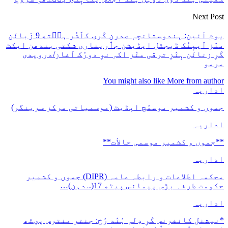
Next Post
یوم آئین: ہِندوستانچہِ صدرن کٔرۍ کٲشُر ہٮ۪تھ 9 زَبانَن
منٛز آییٖنُک ڈیجٹل ایڈیشن جٲریناری شکتی بندھن ایکٹ
کَرِ زنانَن ہٕنٛزِ ترقی منٛز اکہِ نوِ دورُک آغاز/دروپدی
مرمو
You might also like
More from author
اداریہ
جموں و کشمیر موسمُچ اپڈیٹ (موسمیاتی مرکز سرینگر)
اداریہ
**جموں و كشمیر موسمی حالأت**
اداریہ
محکمہ اطلاعات و رابطہ عامہ (DIPR) جموں و کشمیر
حکومت طرفہ بڑس پیمانس پیٹھ 17(سدہن)…
اداریہ
*نیشنل کانفرنس کَرِ دِلہِ ہُنٛد رُخ: جنتر منترس پؠٹھ