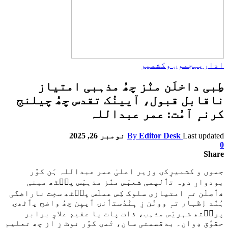
اداریہ
جموں وکشمیر
طِبی داخلَن منٛز چھُ مذہبی امتیاز
ناقابل قبول، آیینُک تقدس چھُ چیلنج
کرنہٕ آمُت: عمر عبداللہ
Last updated
Editor Desk
By
نومبر 26, 2025
0
Share
جموں و کشمیرٕکۍ وزیر اعلیٰ عمر عبداللہ ہَن کوٚر
بودوارِ دۄہ تٲلیٖمی شعبَس منٛز مذہبَس پٮ۪ٹھ مبنی
فٲصلَن تہٕ امتیازی سلوک کِس عملَس پٮ۪ٹھ سخٕت ناراضگی
ہُنٛد اِظہار تہٕ وونُن زِ ہِنٛدُستٲنۍ ٲییٖن چھُ واضح پٲٹھۍ
پرٮ۪تھ شہریَس مذہب، ذات پات یا عقیدٕ علاوٕ برابر
حقوٗق دِوان۔ بدقسمتی سان، تٔمۍ کوٚر نوٹ زِ از چھ تعلیم