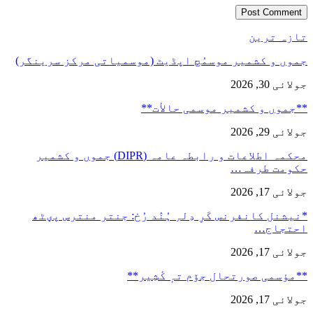
تازہ ترین
جموں و کشمیر موسمُچ اپڈیٹ (موسمیاتی مرکز سرینگر)
جولائی 30, 2026
**جموں و كشمیر موسمی حالأت**
جولائی 29, 2026
محکمہ اطلاعات و رابطہ عامہ (DIPR) جموں و کشمیر
حکومت طرفہ…
جولائی 17, 2026
*نیشنل کانفرنس کَرِ دِلہِ ہُنٛد رُخ: جنتر منترس پؠٹھ
احتجاج…
جولائی 17, 2026
**مؤسمی صورتحال جۆم تہٕ کٔشِیر**
جولائی 17, 2026