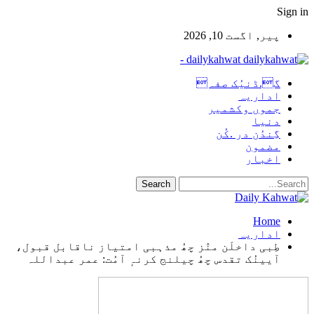
Sign in
پیر, اگست 10, 2026
dailykahwat -
گ.ڈنیُک صفہ
اداریہ
جموں وکشمیر
دنیا
گِندُن در .کُن
مضمون
اخبار
Home
اداریہ
طِبی داخلَن منٛز چھُ مذہبی امتیاز ناقابل قبول،
آیینُک تقدس چھُ چیلنج کرنہٕ آمُت: عمر عبداللہ