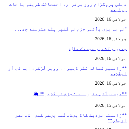
دہلی پروگرٛام روزِ برقرار، احتجاجُک طریقہٕ یا جاے
ہیکہِ…
جولائی 16, 2026
"تمِ یم پزی پٲٹھی جۆم تہٕ کٔشیٖرِ ہٕنٛدِ فکرمند چھِ،…
جولائی 16, 2026
جموں و کشمیر موسمک حال:
جولائی 16, 2026
**رانبیر کنالہ مَنٛز ڈبِیو ۱۰ وۄہر لٔڑکہِ، ایس ڈی آر
ایفَن…
جولائی 16, 2026
**موسمیٲتی مَنزَرنامَہ: جۆم تہٕ کٔشِیر** 🌦️
جولائی 15, 2026
**رَامبنَس نزدیٖک گاڈِ پؠٹھ کَنہ پؠنہٕ کِنؠ اکھ نفر
ازجان**