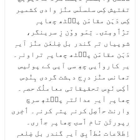
تفتیش کِس سلسلَس منٛز وادی کشمیر
کِس دَہَن مقامَن پٮ۪ٹھ چھاپہٕ
ترٛٲومٕتۍ۔ تِمَو ووٚن زِ سرینگر،
شوپیاں تہٕ گندر بل ضِلعَن منٛز آیہِ
دَہَن مقامَن پٮ۪ٹھ چھاپہٕ تراونہٕ۔
یہِ کاروٲیی چھِ سی آیی کے پولیس
تھانس منٛز درٕج دہشت گردی ہٕنٛدِس
أکِس نٔوِس تحقیقاتی معاملُک حصہٕ۔
چھاپہٕ آیہِ عدالتہٕ پٮ۪ٹھٕ سرچ
وارنٹ حٲصِل کرنہٕ پتہٕ کرنہٕ۔ ٲخٕری
رپورٹَن تام ٲسۍ چھاپہٕ جٲری۔
اِطلاعات مُطٲبِق آیہِ گندر بل ضِلعہٕ