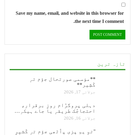
Save my name, email, and website in this browser for
the next time I comment.
تازہ ترین
**مؤسمی صورتحال جۆم تہٕ
کٔشِیر**
جولائی 17, 2026
دہلی پروگرٛام روزِ برقرار،
احتجاجُک طریقہٕ یا جاے ہیکہِ…
جولائی 16, 2026
"تمِ یم پزی پٲٹھی جۆم تہٕ کٔشیٖرِ