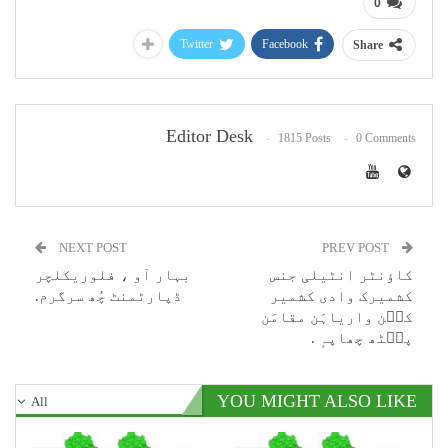
0
Twitter
Facebook
Share
Editor Desk
1815 Posts
0 Comments
NEXT POST
PREV POST
کاؤنٹر انٹیلی جنس
بہار آو ، فلوریکلچر
کشمیرک وادی کشمیر
ڈپارٹمنٹ چُھ سرگرم.
کٮ۪ن واریاہَن مقامَن
پٮ۪ٹھ چھاپہٕ .
YOU MIGHT ALSO LIKE
All