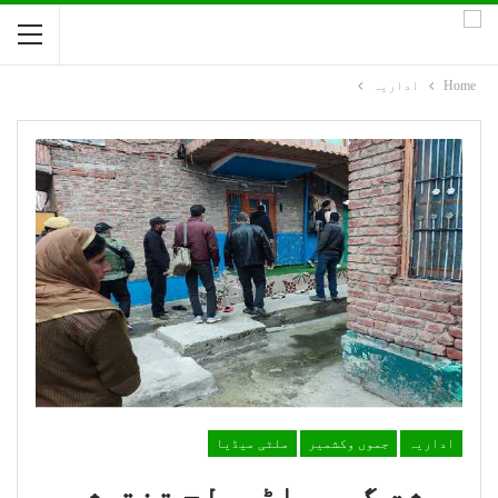
Home
اداریہ
اداریہ
جموں وکشمیر
ملٹی میڈیا
دہشت گرد ماڈیولٕچ تفتیش