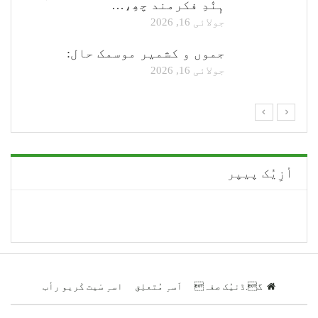
ہٕنٛدِ فکرمند چھِ،…
جولائی 16, 2026
جموں و کشمیر موسمک حال:
جولائی 16, 2026
أزِیُک پیپر
گ.ڈنیُک صفہ
اَسہِ مُتعلِق
اسہِ سْیت کْریو رأب