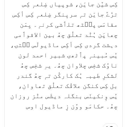
کِس شیٚن جایَن، شوپیاں ضِلعہٕ کِس
ترٛےٚ جایَن تہٕ سریٖنگر ضِلعہٕ کِس أکِس
مقامَس پٮ۪ٹھ تلٲشی کرنہٕ۔ یِمَن
چھاپَن ہُنٛد تعلُق چھُ بین الاقوٲمی
دہشت گردی کِس أکِس ماڈیولَس سۭتۍ،
یُس مُبینہٕ پٲٹھۍ شبیر احمد لون
ناوُک شخٕص چلاوان چھُ۔ یہِ شخٕص چھُ
لشکرِ طیبہ ہُک کارکُن تہٕ چھُ گندر
بل کِس کنگن علاقُک تعلُق تھاوان،
یُس وٕنکینَس بنگلہ دیشَس منٛز روزان
چھُ۔ حکامَو ووٚن زِ ماڈیول اوس