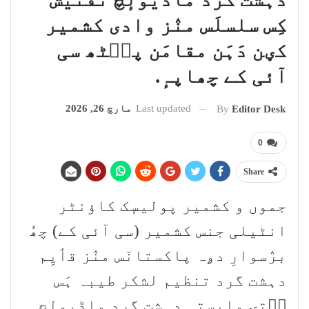
کِس سلسلَس منٛز وادی کشمیر
کؠن دَہَن مقامَن پٮ۪ٹھ سی
آئی کے چھاپہٕ.
Last updated
مارچ 26, 2026
By
Editor Desk
0
Share
جموں و کشمیر پولیسٕک کاؤنٹر
انٹیلی جنس کشمیر (سی آئی کے) چھُ
برٛسوارِ دۄہ پاکستانَس منٛز قٲیِم
دہشت گرد تنظیم لشکر طیبہ ہَس
سۭتۍ وابستہٕ دہشت گرد ماڈیولٕچ