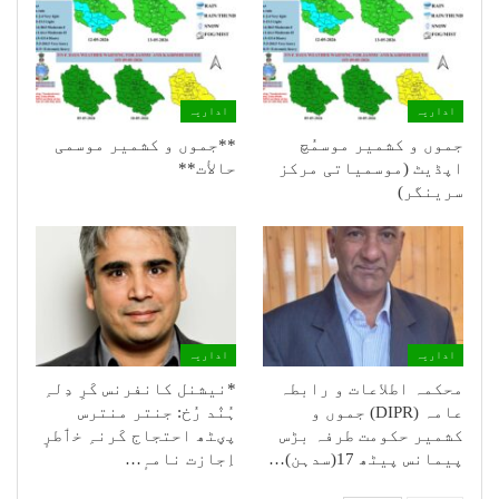
اداریہ
اداریہ
جموں و کشمیر موسمُچ
**جموں و كشمیر موسمی
اپڈیٹ (موسمیاتی مرکز
حالأت**
سرینگر)
اداریہ
اداریہ
محکمہ اطلاعات و رابطہ
*نیشنل کانفرنس کَرِ دِلہِ
عامہ (DIPR) جموں و
ہُنٛد رُخ: جنتر منترس
کشمیر حکومت طرفہ بڑس
پؠٹھ احتجاج کَرنہِ خٲطرٕ
پیمانس پیٹھ 17(سدہن)…
اِجازت نامہٕ…