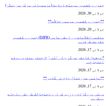
جموں و کشمیر موسمُچ اپڈیٹ (موسمیاتی مرکز سرینگر)
جولائی 30, 2026
**جموں و كشمیر موسمی حالأت**
جولائی 29, 2026
محکمہ اطلاعات و رابطہ عامہ (DIPR) جموں و کشمیر
حکومت طرفہ…
جولائی 17, 2026
*نیشنل کانفرنس کَرِ دِلہِ ہُنٛد رُخ: جنتر منترس پؠٹھ
احتجاج…
جولائی 17, 2026
**مؤسمی صورتحال جۆم تہٕ کٔشِیر**
جولائی 17, 2026
دہلی پروگرٛام روزِ برقرار، احتجاجُک طریقہٕ یا جاے
ہیکہِ…