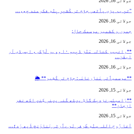
جولائی 16, 2026
"تمِ یم پزی پٲٹھی جۆم تہٕ کٔشیٖرِ ہٕنٛدِ فکرمند چھِ،…
جولائی 16, 2026
جموں و کشمیر موسمک حال:
جولائی 16, 2026
**رانبیر کنالہ مَنٛز ڈبِیو ۱۰ وۄہر لٔڑکہِ، ایس ڈی آر
ایفَن…
جولائی 16, 2026
**موسمیٲتی مَنزَرنامَہ: جۆم تہٕ کٔشِیر** 🌦️
جولائی 15, 2026
**رَامبنَس نزدیٖک گاڈِ پؠٹھ کَنہ پؠنہٕ کِنؠ اکھ نفر
ازجان**
جولائی 15, 2026
آغا رُوح اللہ سٕنٛدِ طَرفہٕ نٔو پٲرٹی بَناوَنچ ڈَپھ رَد؛…