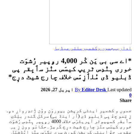
اداریہ
جموں وکشمیر
ملٹی میڈیا
*اے سی بی یَن کٔر 4,000 رۄپیہِ رُشوَت
خوری ہٕنٛدِس ٹریپ کیسَس منٛز سٲبِقہٕ پی
ڈبلیو ڈی مُلٲزِمَس خلاف چارج شیٹ درٕج*
Last updated
Editor Desk
By
اپریل 27, 2026
0
Share
جموں و کشمیر اینٹی کرپشن بیوروَن ووٚن ژٔندٕروارِ دۄہ
زِ تِمو چھُ پی ڈبلیو ڈی (آر اینڈ بی) سرکل گندر بلٕکۍ
سٲبقہٕ کمپیوٹر آپریٹرَس خلاف 4000 رۄپیہِ ہٕنٛدِس رُشوَت
خوری کیسَس منٛز چارج شیٹ درٕج کٔرمٕژ۔حکامَو وون زِ یہِ
مقدمہٕ چھُ اینٹی کرپشن کورٹ سری نگرَس منٛز ایٚڈِشنَل