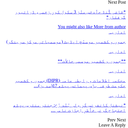
Next Post
*قاضی گُنڈ حٲدثس منٛز 3 سکول کورِ زخمی، ڈرائیور
گرفتار*
You might also like
More from author
اداریہ
جموں و کشمیر موسمُچ اپڈیٹ (موسمیاتی مرکز سرینگر)
اداریہ
**جموں و كشمیر موسمی حالأت**
اداریہ
محکمہ اطلاعات و رابطہ عامہ (DIPR) جموں و کشمیر
حکومت طرفہ بڑس پیمانس پیٹھ 17(سدہن)…
اداریہ
*نیشنل کانفرنس کَرِ دِلہِ ہُنٛد رُخ: جنتر منترس پؠٹھ
احتجاج کَرنہِ خٲطرٕ اِجازت نامہٕ…
Prev
Next
Leave A Reply