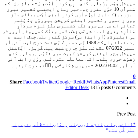
سپیشل ججَس برٛونٛہہ کَنۍ درٕج کرنہٕ آمُت، یَتھ منٛز بیٛاکھ
سُنوٲی 10 جوٗن مقرر چھِ۔خبر رساں ایجنسی کشمیر نیوز
آبزرور (کے این او) جٲری کَرنہٕ آمتِس أکِس بیانَس منٛز
وون زِ جموں و کشمیر اینٹی کرپشن بیوروَن چھُ پُلسہٕ
تھانہٕ اے سی بی سری نگر کشمیرَس منٛز مُلزِم سرکٲرِ
مُلٲزِم رفیق احمد شیخَس خٕلاف تَمہِ وقتُک کمپیوٹر آپریٹر
پی ڈبلیوڈی (آر اینڈ بی) سرکل گندر بلَس خٕلاف انسداد
بدعنوانی ایکٹ 1988 کِس دفعہٕ 7 ہَس تحت درٕج ایف آئی آر
نمبر 07/2022 مقدمَس منٛز چارج شیٹ پیش کٔرمٕژ۔ ایٚڈِشنل
سپیشل جج، اینٹی کرپشن کورٹ سری نگرَس برٛونٛہہ کَنۍ
رُشوَت خوری ہٕنٛدِس أکِس معاملَس منٛز۔تٔمۍ ووٚن زِ ایف آئی
آر آیہِ 02-03-2022 تحریری شِکایتَس پٮ۪ٹھ درٕج کرنہٕ۔
0
Share
Facebook
Twitter
Google+
ReddIt
WhatsApp
Pinterest
Email
Editor Desk
1815 posts
0 comments
Prev Post
*لداخس مِلے پانژھ نٔوۍ ضِلعہٕ، بٔڑۍ انتظٲمی تبدیلی
منٛز کُل ستھ*