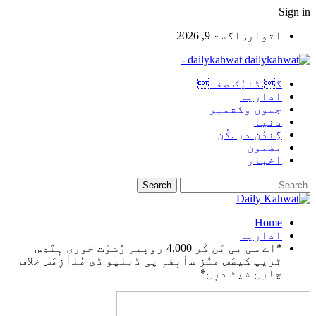
Sign in
اتوار, اگست 9, 2026
dailykahwat -
گ.ڈنیُک صفہ
اداریہ
جموں وکشمیر
دنیا
گِندُن در .کُن
مضمون
اخبار
Home
اداریہ
*اے سی بی یَن کٔر 4,000 رۄپیہِ رُشوَت خوری ہٕنٛدِس
ٹریپ کیسَس منٛز سٲبِقہٕ پی ڈبلیو ڈی مُلٲزِمَس خلاف
چارج شیٹ درٕج*