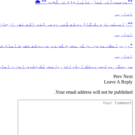
**موسمیٲتی مَنزَرنامَہ: جۆم تہٕ کٔشِیر** 🌦️
اداریہ
**رَامبنَس نزدیٖک گاڈِ پؠٹھ کَنہ پؠنہٕ کِنؠ اکھ نفر ازجان
اداریہ
*وزیراعظم مودی ہن کر محرم کس دۄہس پؠٹھ حضرت امام ح
اداریہ
سرینگر پولیس پبلک ایڈوائزری: محرمُک جلوس امن و امان 
Prev
Next
Leave A Reply
Your email address will not be published.