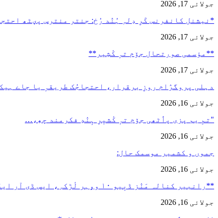
جولائی 17, 2026
*نیشنل کانفرنس کَرِ دِلہِ ہُنٛد رُخ: جنتر منترس پؠٹھ احت
جولائی 17, 2026
**مؤسمی صورتحال جۆم تہٕ کٔشِیر**
جولائی 17, 2026
دہلی پروگرٛام روزِ برقرار، احتجاجُک طریقہٕ یا جاے ہیک
جولائی 16, 2026
"تمِ یم پزی پٲٹھی جۆم تہٕ کٔشیٖرِ ہٕنٛدِ فکرمند چھِ،…
جولائی 16, 2026
جموں و کشمیر موسمک حال:
جولائی 16, 2026
**رانبیر کنالہ مَنٛز ڈبِیو ۱۰ وۄہر لٔڑکہِ، ایس ڈی آر ایفَن…
جولائی 16, 2026