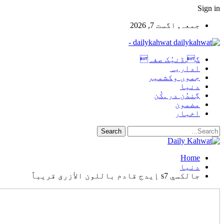
Sign in
جمعہ, اگست 7, 2026
dailykahwat -
گ.ڈنیُک صفہ
اداریہ
جموں وکشمیر
دنیا
گِندُن در .کُن
مضمون
اخبار
Home
دنیا
جالكسي s7 إيدج قادم باللون الأزرق قريباً