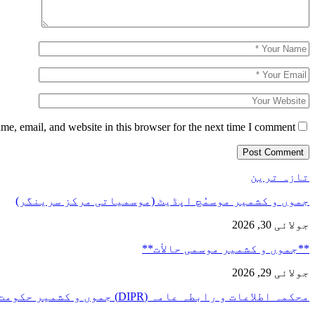
e, email, and website in this browser for the next time I comment.
تازہ ترین
جموں و کشمیر موسمُچ اپڈیٹ (موسمیاتی مرکز سرینگر)
جولائی 30, 2026
**جموں و كشمیر موسمی حالأت**
جولائی 29, 2026
محکمہ اطلاعات و رابطہ عامہ (DIPR) جموں و کشمیر حکومت طرفہ…