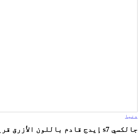
دنیا
جالكسي s7 إيدج قادم باللون الأزرق قريباً