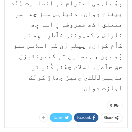
چھُ باہمی احترام تہٕ انسانیت ہُنٛد
پیغام دِوان۔ دنیاہس منز چُھ اسہِ
متعلق اکھ مفروضہٕ زِ اسہِ چِھ
ناراض ، کمیونٹی خٲطرٕہ چِھ نہٕ
کٲم کران، ییلہِ زَن کہِ اسلامس منز
چُھ بچن ، ہمساین تہٕ کمیونٹیزن
حق حٲصل۔ اسلام چھُنہٕ کُنہِ تہِ
مذہبس سۭتۍ چھیڑ چھاڑ کرنُک
اِجازت دِوان۔
0
Twitter
Facebook
Share