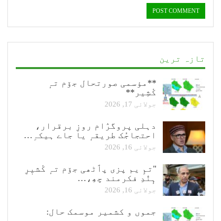
تازہ ترین
**مؤسمی صورتحال جۆم تہٕ
کٔشِیر**
جولائی 17, 2026
دہلی پروگرٛام روزِ برقرار،
احتجاجُک طریقہٕ یا جاے ہیکہِ…
جولائی 16, 2026
"تمِ یم پزی پٲٹھی جۆم تہٕ کٔشیٖرِ
ہٕنٛدِ فکرمند چھِ،…
جولائی 16, 2026
جموں و کشمیر موسمک حال: