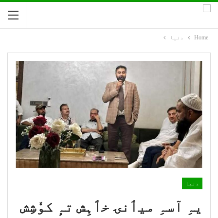
Home
دنیا
دنیا
یہِ آسہِ میٲنۍ خٲہِش تہٕ کوٗشِش