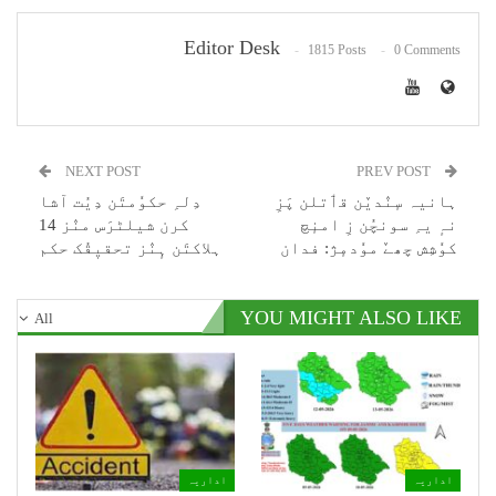
Editor Desk
1815 Posts
0 Comments
NEXT POST
PREV POST
ہانیہ سٕنٛدیٚن قٲتلن پَزِ
دِلہِ حکوٗمتَن دِیُت آشا
نہٕ یہِ سونچُن زِ امنٕچ
کرن شیلٹرَس منٛز 14
کوٗشِش چھےٚ موٗدمٕژ: فدان
ہلاکتَن ہٕنٛز تحقیٖقُک حکم
YOU MIGHT ALSO LIKE
All
اداریہ
اداریہ