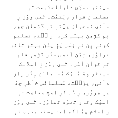
سینٹر ملکٕچ دارالحکومت تہٕ
مسلمان قرار دِیُتمُت۔ تٔمۍ ووٚن زِ
سٲنۍ نوجوان ییٚتہِ تہِ گَژھان چھِ،
تِم گژھن تِہنٛدِ کردار سۭتۍ تسلیم
کرنہٕ یِن تہٕ تِمَن پَزِ پنُن بہتر تاثر
تراوُن، تِمَن اَتھس منٛز گژھہِ قلم
تہٕ قرآن آسُن۔ تٔمۍ ووٚن زِ اسلامک
سینٹر چھُ مُلکٕک مُسلمانَن ہٕنٛز راز
دٲنی، پرٛٮ۪تھ مُسلمانَس خٲطرٕ چھُ
یہِ ضروٗری زِ سُہ کرِ امِچ حِفاظت تہٕ
امیُک وقار تھوٚد تھاوُن۔ تٔمۍ ووٚن
زِ اسلام چھُ اکھ امن پسند مذہب تہٕ