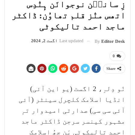
زِ سانٮ۪ن نوجوانَن ہٕنٛدِس
اتھس منٛز قلم تھاوُن: ڈاکٹر
ماجد احمد تالیکوٹی
Last updated
اگست 2, 2024
By
Editor Desk
0
Share
نٔو دِلہِ، 2 اگست (یو این آئی)
انڈیا اسلامک کلچرل سینٹر (آئی
آئی سی سی) صدارتی امیدوار تہٕ
مشہور کینسر سرجن ڈاکٹر ماجد
احمد تالیکوٹی یَن چھُ اسلامک