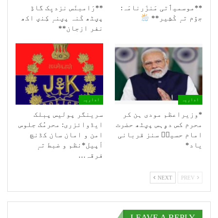
**موسمیٲتی مَنزَرنامَہ:
**رَامبنَس نزدیٖک گاڈِ
جۆم تہٕ کٔشِیر**
پؠٹھ کَنہ پؠنہٕ کِنؠ اکھ
نفر ازجان**
اداریہ
اداریہ
*وزیراعظم مودی ہن کر
سرینگر پولیس پبلک
محرم کس دۄہس پؠٹھ حضرت
ایڈوائزری: محرمُک جلوس
امام حسینؑ سنز قربانی
امن و امان سان کڈنچ
یاد*
اَپیل*نظم و ضبط تہٕ
فرقہ…
NEXT
PREV
LEAVE A REPLY