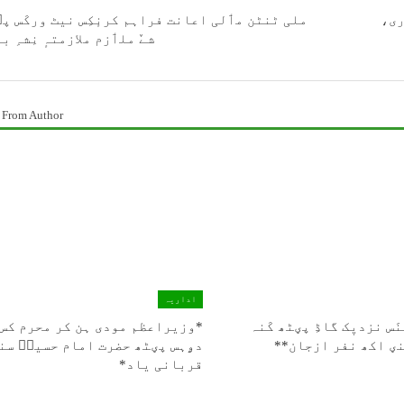
ری،
ملی ٹنٹن مٲلی اعانت فراہم کرنٕکِس نیٹ ورکَس پ
شےٚ ملٲزم ملازمتہٕ نِشہِ ب
 From Author
اداریہ
َس نزدیٖک گاڈِ پؠٹھ کَنہ
*وزیراعظم مودی ہن کر محرم کس
ِنؠ اکھ نفر ازجان**
دۄہس پؠٹھ حضرت امام حسینؑ سن
قربانی یاد*