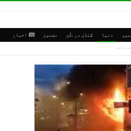
میر
دنیا
گِندُن در .کُن
مضمون
اخبار
افسر زخمی
**رانبیر
جموں
کنالہ مَنٛز
کشمی
ڈبِیو ۱۰
اپڈی
وۄہر لٔڑکہِ،
(موس
ایس ڈی آر ایفَن…
مرکز سرینگر)
جولائی 16, 2026
جولائی 30, 2026
**موسمیٲتی
**جم
مَنزَرنامَہ:
كشمی