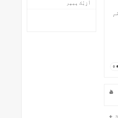
أزِیُک پیپر
ہٕ
0
N