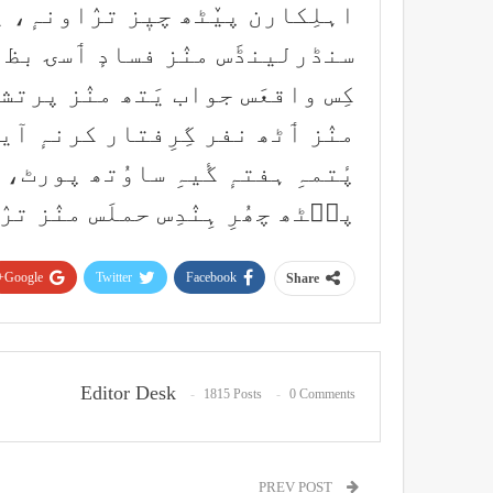
اہلِکارن پیٚٹھ چیٖز ترٛاونہٕ، ی
سنڈرلینڈَس منٛز فسادٕ ٲسۍ بظٲہِ
کِس واقعَس جواب یَتھ منٛز پرتشد
منٛز ٲٹھ نفر گِرِفتار کرنہٕ آیہ
پٔتمہِ ہفتہٕ گٔیہِ ساوُتھ پورٹ، 
پٮ۪ٹھ چھُرِ ہِنٛدِس حملَس منٛز ت
Google+
Twitter
Facebook
Share
Editor Desk
1815 Posts
0 Comments
PREV POST