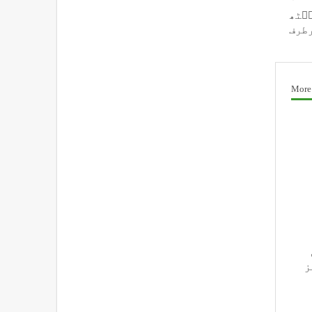
ٮ۪ٹھ
رطرف
More
ز