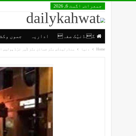
جمعرات, اگست 6, 2026
گ.ڈنیُک صفہ
اداریہ
جموں وکش
Home
دنیا
سنڈرلینڈَس منٛز فسادَن منٛز گٔیہِ ترٛےٚ پولیس 