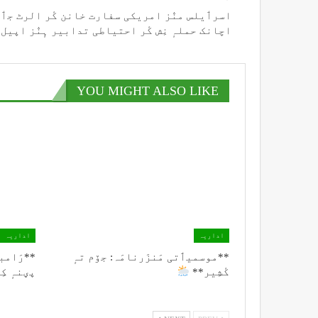
اسرٲیلس منٛز امریکی سفارت خانن کٔر الرٹ جٲ
اچانک حملہٕ نِش کٔر احتیاطی تدابیر ہٕنٛز اپیل
YOU MIGHT ALSO LIKE
اداریہ
اداریہ
**موسمیٲتی مَنزَرنامَہ: جۆم تہٕ
**رَامبن
کٔشِیر**
پؠنہٕ ک