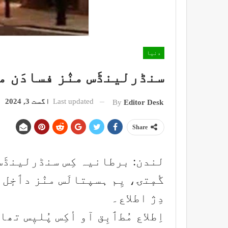
دنیا
سنڈرلینڈَس منٛز فسادَن من
Last updated
اگست 3, 2024
By
Editor Desk
Share
لندن: برطانیہ کِس سنڈرلینڈَس م
گٔمٕتۍ، یِم ہسپتالَس منٛز دٲخٕ
دِژ اطلاع۔
اِطلاع مُطٲبِق آو أکِس پُلیٖس تھ