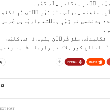
یٚمہِ سۭتہِ ہنگامہٕ پٲدٕ گوٚو۔
ر ساؤتھ پورٹَس منٛز ژوٗرِ سۭتۍ ژَرِ لگاون
د بدنظمی تہٕ ژوٗرِ ہٮ۪تھ واریٛاہَن جُرمَن
ِ۔
انگلینڈَس منٛز شُرٮ۪ن ہِنٛدِس ڈانس کلبَس
رٛےٚ نابالغ کورِ ہلاک تہٕ واریاہ شٔدیٖد زخمی
Pinterest
ReddIt
EXT POST