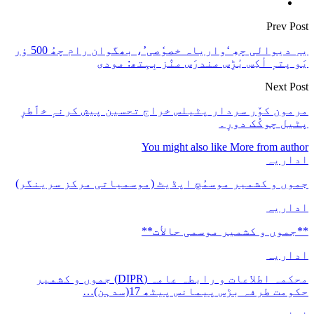
Prev Post
یہِ دیوالی چھِ ‘واریاہ خصوٗصی’، بھگوان رام چھُ 500 ؤر
یَو پتہٕ أکِس بٔڑِس مندرَس منٛز بِہِتھ: مودی
Next Post
مرمون کوٚر سردار پٹیلس خراج تحسین پیش کرنہٕ خٲطرٕ
پٹیل چوکُک دورٕ۔
You might also like
More from author
اداریہ
جموں و کشمیر موسمُچ اپڈیٹ (موسمیاتی مرکز سرینگر)
اداریہ
**جموں و كشمیر موسمی حالأت**
اداریہ
محکمہ اطلاعات و رابطہ عامہ (DIPR) جموں و کشمیر
حکومت طرفہ بڑس پیمانس پیٹھ 17(سدہن)…