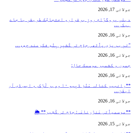
جولائی 17, 2026
دہلی پروگرٛام روزِ برقرار، احتجاجُک طریقہٕ یا جاے
ہیکہِ…
جولائی 16, 2026
"تمِ یم پزی پٲٹھی جۆم تہٕ کٔشیٖرِ ہٕنٛدِ فکرمند چھِ،…
جولائی 16, 2026
جموں و کشمیر موسمک حال:
جولائی 16, 2026
**رانبیر کنالہ مَنٛز ڈبِیو ۱۰ وۄہر لٔڑکہِ، ایس ڈی آر
ایفَن…
جولائی 16, 2026
**موسمیٲتی مَنزَرنامَہ: جۆم تہٕ کٔشِیر** 🌦️
جولائی 15, 2026