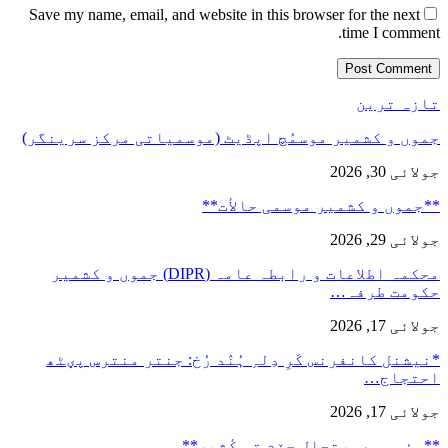
Save my name, email, and website in this browser for the next
time I comment.
تازہ ترین
جموں و کشمیر موسمُچ اپڈیٹ (موسمیاتی مرکز سرینگر)
جولائی 30, 2026
**جموں و كشمیر موسمی حالأت**
جولائی 29, 2026
محکمہ اطلاعات و رابطہ عامہ (DIPR) جموں و کشمیر
حکومت طرفہ…
جولائی 17, 2026
*نیشنل کانفرنس کَرِ دِلہِ ہُنٛد رُخ: جنتر منترس پؠٹھ
احتجاج…
جولائی 17, 2026
**مؤسمی صورتحال جۆم تہٕ کٔشِیر**