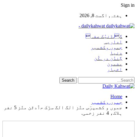
Sign in
ہفتہ, اگست 8, 2026
dailykahwat -
گ.ڈنیُک صفہ
اداریہ
جموں وکشمیر
دنیا
گِندُن در .کُن
مضمون
اخبار
Home
جموں وکشمیر
جموں و کشمیرَس منٛز الگ الگ سڑک حٲدثَن منٛز 5 نفر
ہلاک، 4 نفر زخمی.