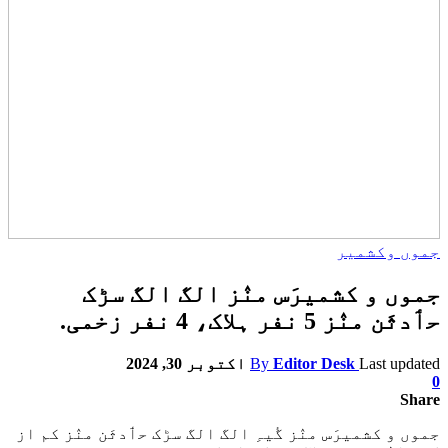
جموں وکشمیر
جموں و کشمیرَس منٛز الگ الگ سڑک
حٲدثَن منٛز 5 نفر ہلاک، 4 نفر زخمی.
Last updated
Editor Desk
By
اکتوبر 30, 2024
0
Share
جموں و کشمیرَس منٛز گٔیہِ الگ الگ سڑک حٲدثَن منٛز کم از