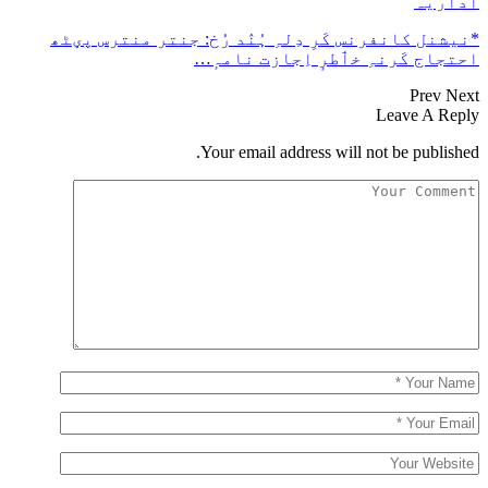
اداریہ
*نیشنل کانفرنس کَرِ دِلہِ ہُنٛد رُخ: جنتر منترس پؠٹھ
احتجاج کَرنہِ خٲطرٕ اِجازت نامہٕ…
Prev
Next
Leave A Reply
Your email address will not be published.