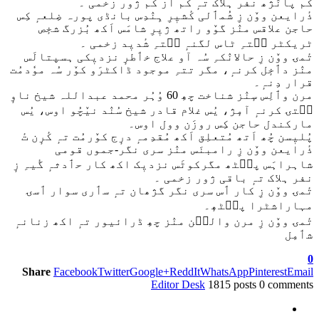
کم پانٛژھ نفر ہلاک تہٕ کم از کم ژور زخمی ۔
ذٔرایعن ووٚن زِ شُمٲلی کٔشیٖرِ ہِنٛدِس بانڈی پورہ ضِلعہٕ کِس
حاجن علاقس منٛز گوٚو راتھ ژیٖرِ شامَس اَکھ بُزرگ شخٕص
ٹریکٹر سۭتہِ ٹاس لگنہٕ سۭتہِ شٔدیٖد زخمی ۔
تٔمۍ ووٚن زِ حالانٛکہِ سُہ آو علاج خٲطرٕ نزدیٖکی ہسپتالَس
منٛز دٲخٕل کرنہٕ، مگر تتہِ موجود ڈاکٹرَو کوٚر سُہ موٗدمُت
قرار دِنہٕ۔
مرن وٲلِس سٕنٛز شناخت چھِ 60 وُہُر محمد عبداللہ شیخ ناوٕ
سۭتۍ کرنہٕ آمٕژ، یُس غلام قادر شیخ سُنٛد نیٚچُو اوس، یُس
مارکندل حاجن کِس روزَن وول اوس۔
پُلیٖسن چُھ اَتھ مُتعلِق اَکھ مُقدِمہٕ درٕج کوٚرمُت تہٕ کٔرٕن تٔ
ذٔرایعن ووٚن زِ رامبنَس منٛز سری نگر-جموں قومی
شاہراہَس پٮ۪ٹھ مگرکوٹَس نزدیٖک اکھ کار حٲدثہٕ گٔیہِ زٕ
نفر ہلاک تہٕ باقی ژور زخمی ۔
تٔمۍ ووٚن زِ کار ٲس سری نگر گژھان تہٕ سٲری سوار ٲسۍ
مہاراشٹرا پٮ۪ٹھٕ۔
تٔمۍ ووٚن زِ مرن والٮ۪ن منٛز چھِ ڈرائیور تہٕ اکھ زنانہٕ
شٲمِل
0
Share
Facebook
Twitter
Google+
ReddIt
WhatsApp
Pinterest
Email
Editor Desk
1815 posts
0 comments