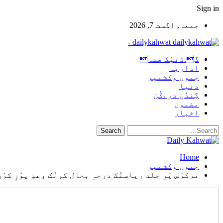
Sign in
جمعہ, اگست 7, 2026
dailykahwat -
گ.ڈنیُک صفہ
اداریہ
جموں وکشمیر
دنیا
گِندُن در .کُن
مضمون
اخبار
Home
جموں وکشمیر
مرکزَس پَزِ جلد ریاستُک درجہٕ بحال کرنُک وعدٕ پوٗرٕ ک