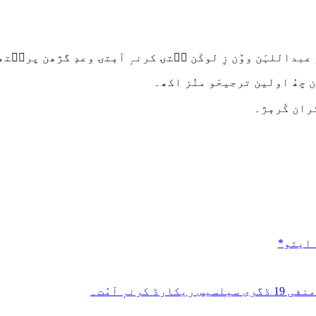
عبداللہَن ووٚن زِ لوکَن سۭتۍ کرنہٕ آمٕتۍ وعدٕ گژھن پرٮ۪تھ 
ن چھُ اولین ترجیحَو منٛز اکھ۔
ران کٔرمٕژ۔
ہ ایتو*
نہٕ آمُت۔