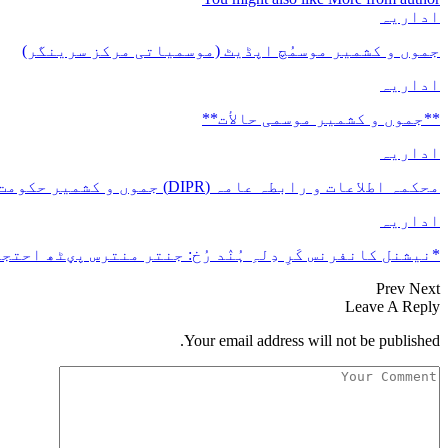
اداریہ
جموں و کشمیر موسمُچ اپڈیٹ (موسمیاتی مرکز سرینگر)
اداریہ
**جموں و كشمیر موسمی حالأت**
اداریہ
محکمہ اطلاعات و رابطہ عامہ (DIPR) جموں و کشمیر حکومت طرفہ بڑس پیمانس پیٹھ 17(سدہن)…
اداریہ
*نیشنل کانفرنس کَرِ دِلہِ ہُنٛد رُخ: جنتر منترس پؠٹھ احتجا
Prev
Next
Leave A Reply
Your email address will not be published.