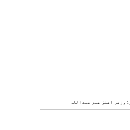
رُن: وزیر اعلیٰ عمر عبداللہ