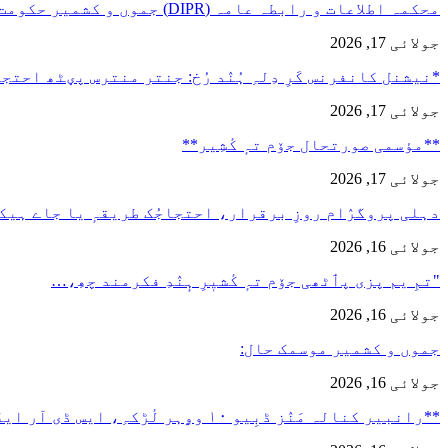
محکمہ اطلاعات و رابطہ عامہ (DIPR) جموں و کشمیر حکومت طرفہ…
جولائی 17, 2026
*نیشنل کانفرنس کَرِ دِلہِ ہُنٛد رُخ: جنتر منترس پؠٹھ احت
جولائی 17, 2026
**مؤسمی صورتحال جۆم تہٕ کٔشِیر**
جولائی 17, 2026
دہلی پروگرٛام روزِ برقرار، احتجاجُک طریقہٕ یا جاے ہیک
جولائی 16, 2026
"تمِ یم پزی پٲٹھی جۆم تہٕ کٔشیٖرِ ہٕنٛدِ فکرمند چھِ،…
جولائی 16, 2026
جموں و کشمیر موسمک حال:
جولائی 16, 2026
**رانبیر کنالہ مَنٛز ڈبِیو ۱۰ وۄہر لٔڑکہِ، ایس ڈی آر ایفَن…