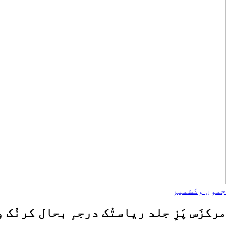
جموں وکشمیر
مرکزَس پَزِ جلد ریاستُک درجہٕ بحال کرنُک و