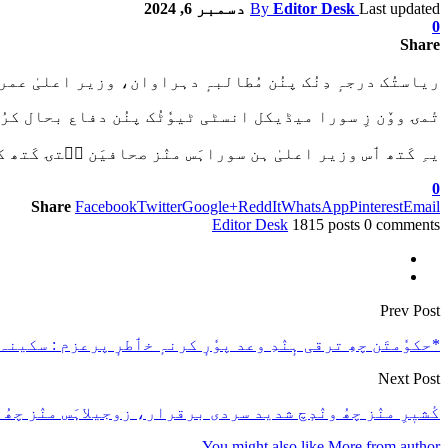
Last updated
Editor Desk
By
دسمبر 6, 2024
0
Share
ریاستُک درجہٕ دِنُک پنُن مُطالبہٕ دہراوان، وزیر اعلیٰ عمر 
تٔمۍ ووٚن زِ سورا میڈیکل انسٹی ٹیوٗٹُک پنُن دفاع بحال کرُ
یہِ کَتھ ٲس وزیر اعلیٰ ہن سوراہَس منٛز صحافیَن سۭتۍ کَتھ ک
0
Share
Facebook
Twitter
Google+
ReddIt
WhatsApp
Pinterest
Email
Editor Desk
1815 posts
0 comments
Prev Post
*حکوٗمتَن چھِ ترقی ہٕنٛدِ وعد پوٗرٕ کرنہٕ خٲطرٕ پرعزم : سکین
Next Post
کٔشیٖرِ منٛز چھُ ونٛدٕچ شدید سردی برقرار، زوجیلاہَس منٛز چھُ منفی 19 ڈگری سیلسیس ریکارڈ کر
You might also like
More from author