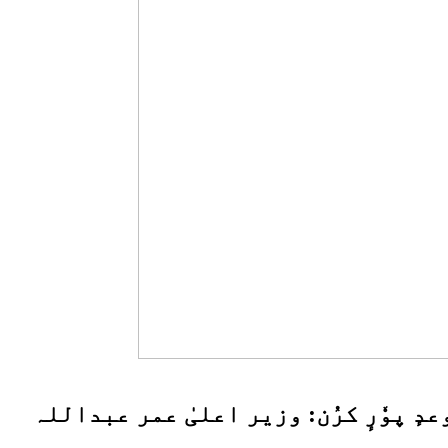
عدٕ پوٗرٕ کرُن: وزیر اعلیٰ عمر عبداللہ