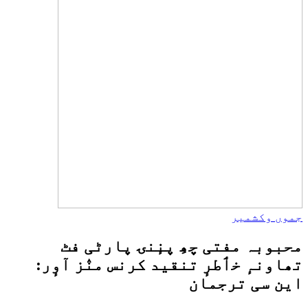
جموں وکشمیر
محبوبہ مفتی چھِ پنٕنۍ پارٹی فٹ
تھاونہٕ خٲطرٕ تنقید کرنس منٛز آوٕر:
این سی ترجمان