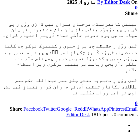
On
Editor Desk
By
مارچ 4, 2025
0
Share
نیشنل کانفرنسٕکۍ ترجمان عمران نبی ڈارَن ووٚن زِ پی
ڈی پی چھِ موٗجوٗدٕ وقتَس منٛز پنُن پان فٹ تھونہٕ تہٕ پنُن
سیاہ ماضِی پردٕ تھونہٕ خٲطرٕ تمام ذٔریعہٕ اختیار کران۔
تٔمۍ ووٚن زِ حقیقت چھِ یہِ زِ جموں و کشمیرٕک لوکو چھِ کلما
دعوت پارٹی رَد کٔرمٕژ تِکیازِ امہِ سۭتۍ چھِ نہٕ صرف بی جے
پی یَس جموں و کشمیرُک خصوصی درجہٕ چھیننَس منٛز مدد
بلکہِ تٲریٖخی ریاست تہِ بنییہِ مرکزی زیر انتظام
علاقہٕ۔
تٔمۍ ووٚن زِ محبوبہ مفتی سٕنٛز عمر عبداللہ حکومتس
پٮ۪ٹھ لگاتار تنقید ٲس نہٕ حٲران کَران تِکیازِ تٔمِس نِش
اوس نہٕ امہِ ورٲے کیٚنٛہہ تہِ
0
Share
Facebook
Twitter
Google+
ReddIt
WhatsApp
Pinterest
Email
Editor Desk
1815 posts
0 comments