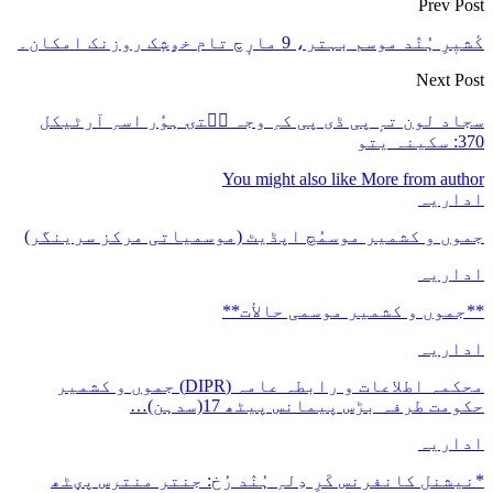
Prev Post
کٔشیٖرِ ہُنٛد موسم بہتر، 9 مارٕچ تام خۄشٕک روزنک امکان۔
Next Post
سجاد لون تہٕ پی ڈی پی کہِ وجہ سۭتۍ ہوٗر اسہِ آرٹیکل
370: سکینہ یتو
You might also like
More from author
اداریہ
جموں و کشمیر موسمُچ اپڈیٹ (موسمیاتی مرکز سرینگر)
اداریہ
**جموں و كشمیر موسمی حالأت**
اداریہ
محکمہ اطلاعات و رابطہ عامہ (DIPR) جموں و کشمیر
حکومت طرفہ بڑس پیمانس پیٹھ 17(سدہن)…
اداریہ
*نیشنل کانفرنس کَرِ دِلہِ ہُنٛد رُخ: جنتر منترس پؠٹھ