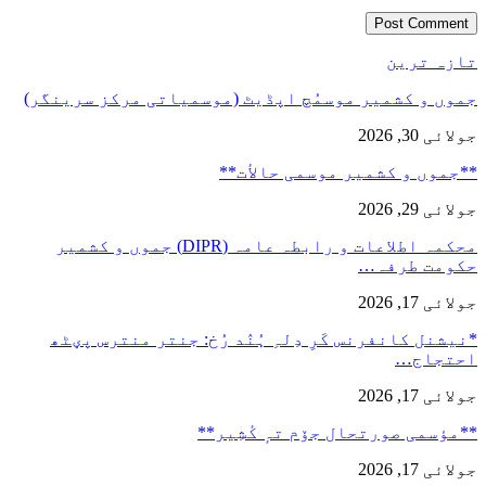
تازہ ترین
جموں و کشمیر موسمُچ اپڈیٹ (موسمیاتی مرکز سرینگر)
جولائی 30, 2026
**جموں و كشمیر موسمی حالأت**
جولائی 29, 2026
محکمہ اطلاعات و رابطہ عامہ (DIPR) جموں و کشمیر
حکومت طرفہ…
جولائی 17, 2026
*نیشنل کانفرنس کَرِ دِلہِ ہُنٛد رُخ: جنتر منترس پؠٹھ
احتجاج…
جولائی 17, 2026
**مؤسمی صورتحال جۆم تہٕ کٔشِیر**
جولائی 17, 2026