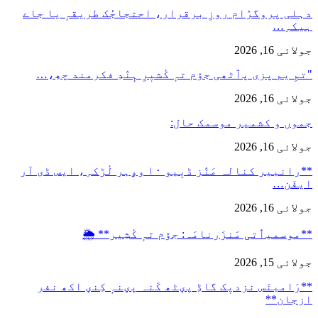
دہلی پروگرٛام روزِ برقرار، احتجاجُک طریقہٕ یا جاے
ہیکہِ…
جولائی 16, 2026
"تمِ یم پزی پٲٹھی جۆم تہٕ کٔشیٖرِ ہٕنٛدِ فکرمند چھِ،…
جولائی 16, 2026
جموں و کشمیر موسمک حال:
جولائی 16, 2026
**رانبیر کنالہ مَنٛز ڈبِیو ۱۰ وۄہر لٔڑکہِ، ایس ڈی آر
ایفَن…
جولائی 16, 2026
**موسمیٲتی مَنزَرنامَہ: جۆم تہٕ کٔشِیر** 🌦️
جولائی 15, 2026
**رَامبنَس نزدیٖک گاڈِ پؠٹھ کَنہ پؠنہٕ کِنؠ اکھ نفر
ازجان**