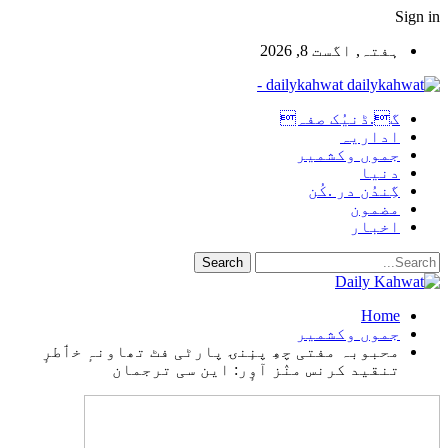
Sign in
ہفتہ, اگست 8, 2026
dailykahwat -
گ.ڈنیُک صفہ
اداریہ
جموں وکشمیر
دنیا
گِندُن در .کُن
مضمون
اخبار
Home
جموں وکشمیر
محبوبہ مفتی چھِ پنٕنۍ پارٹی فٹ تھاونہٕ خٲطرٕ
تنقید کرنس منٛز آوٕر: این سی ترجمان