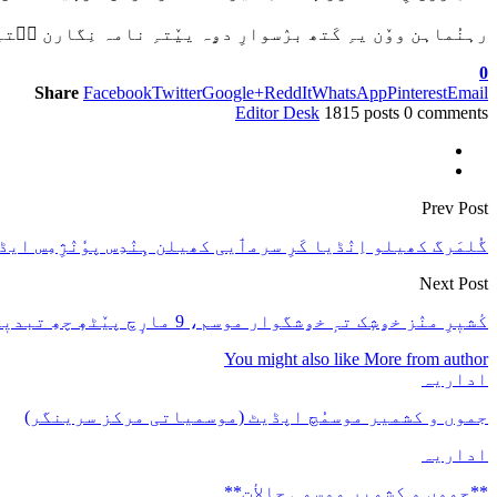
رہنُماہن ووٚن یہِ کَتھ برٛسوارِ دۄہ ییٚتہِ نامہ نِگارن سۭتہ
0
Share
Facebook
Twitter
Google+
ReddIt
WhatsApp
Pinterest
Email
Editor Desk
1815 posts
0 comments
Prev Post
گُلمَرگ کھیلو اِنٛڈیا کَرِ سرمٲیی کھیلن ہِنٛدِس پوٗنٛژِمِس ا
Next Post
کٔشیٖرِ منٛز خۄشٕک تہٕ خۄشگوار موسم، 9 مارٕچ پیٚٹھٕ چھِ تبدیٖلی ہُنٛد امکان۔
You might also like
More from author
اداریہ
جموں و کشمیر موسمُچ اپڈیٹ (موسمیاتی مرکز سرینگر)
اداریہ
**جموں و كشمیر موسمی حالأت**