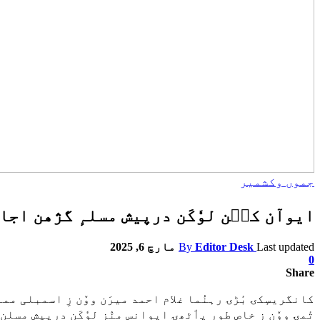
جموں وکشمیر
ایوآن کٮ۪ن لوٗکَن درپیش مسلہٕ گژھن اجاگ
Last updated
Editor Desk
By
مارچ 6, 2025
0
Share
کانگریسٕکۍ بٔڑۍ رہنُما غلام احمد میرَن ووٚن زِ اسمبلی ممبر
تٔمۍ ووٚن زِ خاص طور پٲٹھۍ ایوانس منٛز لوٗکَن درپیش مسلن