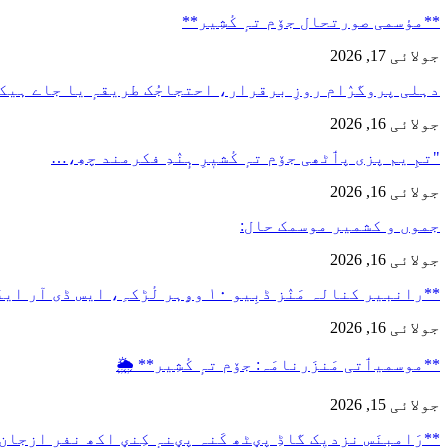
**مؤسمی صورتحال جۆم تہٕ کٔشِیر**
جولائی 17, 2026
دہلی پروگرٛام روزِ برقرار، احتجاجُک طریقہٕ یا جاے ہیک
جولائی 16, 2026
"تمِ یم پزی پٲٹھی جۆم تہٕ کٔشیٖرِ ہٕنٛدِ فکرمند چھِ،…
جولائی 16, 2026
جموں و کشمیر موسمک حال:
جولائی 16, 2026
**رانبیر کنالہ مَنٛز ڈبِیو ۱۰ وۄہر لٔڑکہِ، ایس ڈی آر ایفَن…
جولائی 16, 2026
**موسمیٲتی مَنزَرنامَہ: جۆم تہٕ کٔشِیر** 🌦️
جولائی 15, 2026
**رَامبنَس نزدیٖک گاڈِ پؠٹھ کَنہ پؠنہٕ کِنؠ اکھ نفر ازجان