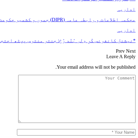
اداریہ
محکمہ اطلاعات و رابطہ عامہ (DIPR) جموں و کشمیر حکومت طرفہ بڑس پیمانس پیٹھ 17(سدہن)…
اداریہ
*نیشنل کانفرنس کَرِ دِلہِ ہُنٛد رُخ: جنتر منترس پؠٹھ احتجا
Prev
Next
Leave A Reply
Your email address will not be published.