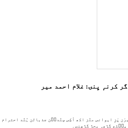
ر کرنہٕ یِنۍ: غلام احمد میر
َن پَزِ ایوانس منٛز اکھ أکِس سٕنٛدٮ۪ن جذباتَن ہُنٛد احترام 
 پٮ۪ٹھ گژھہِ بحژ گژھٕنۍ۔