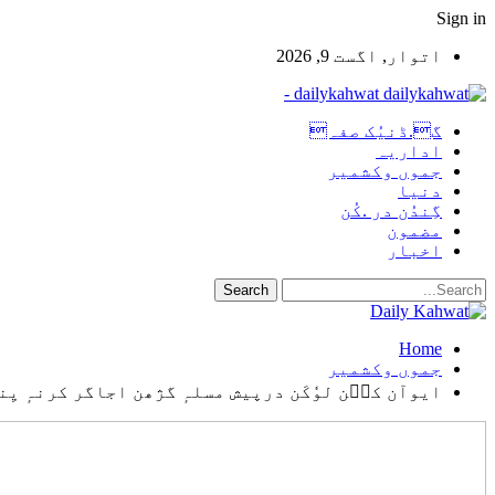
Sign in
اتوار, اگست 9, 2026
dailykahwat -
گ.ڈنیُک صفہ
اداریہ
جموں وکشمیر
دنیا
گِندُن در .کُن
مضمون
اخبار
Home
جموں وکشمیر
ایوآن کٮ۪ن لوٗکَن درپیش مسلہٕ گژھن اجاگر کرنہٕ یِن