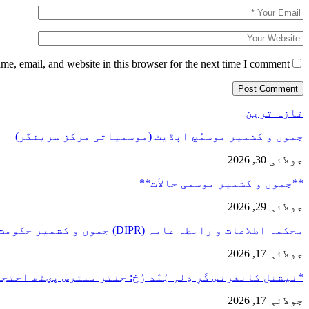
e, email, and website in this browser for the next time I comment.
تازہ ترین
جموں و کشمیر موسمُچ اپڈیٹ (موسمیاتی مرکز سرینگر)
جولائی 30, 2026
**جموں و كشمیر موسمی حالأت**
جولائی 29, 2026
محکمہ اطلاعات و رابطہ عامہ (DIPR) جموں و کشمیر حکومت طرفہ…
جولائی 17, 2026
*نیشنل کانفرنس کَرِ دِلہِ ہُنٛد رُخ: جنتر منترس پؠٹھ احت
جولائی 17, 2026