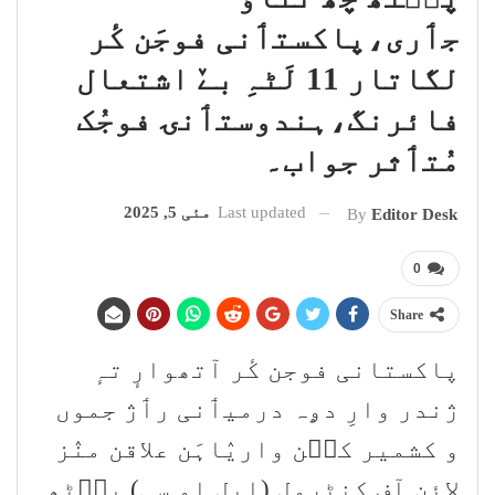
جٲری،پاکستٲنی فوجَن کٔر
لگاتار 11 لَٹہِ بےٚ اشتعال
فائرنگ،ہندوستٲنۍ فوجُک
مُتٲثر جواب۔
Last updated
مئی 5, 2025
By
Editor Desk
0
Share
پاکستانی فوجن کٔر آتھوارٕ تہٕ
ژندر وارِ دۄہ درمیٲنی رٲژ جموں
و کشمیر کٮ۪ن واریٛاہَن علاقن منٛز
لائن آف کنٹرول (ایل او سی) پٮ۪ٹھ