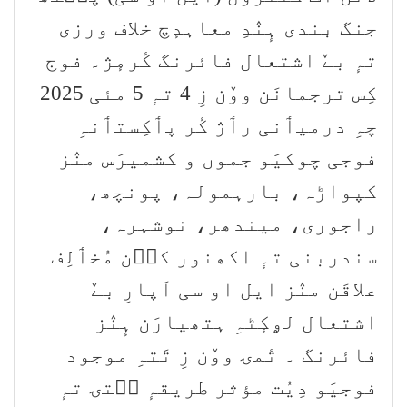
جنگ بندی ہٕنٛدِ معاہدٕچ خلاف ورزی
تہٕ بےٚ اشتعال فائرنگ کٔرمٕژ۔ فوج
کِس ترجمانَن ووٚن زِ 4 تہٕ 5 مئی 2025
چہِ درمیٲنی رٲژ کٔر پٲکِستٲنہِ
فوجی چوکیَو جموں و کشمیرَس منٛز
کپواڑہ، بارہمولہ، پونچھ،
راجوری، میندھر، نوشہرہ،
سندربنی تہٕ اکھنور کٮ۪ن مُخٲلِف
علاقَن منٛز ایل او سی اَپارِ بےٚ
اشتعال لۄکٕٹہِ ہتھیارَن ہٕنٛز
فائرنگ ۔ تٔمۍ ووٚن زِ تَتہِ موجود
فوجیَو دِیُت مؤثر طریقہٕ سۭتۍ تہٕ