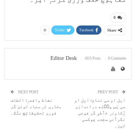
0
Twitter
Facebook
Share
Editor Desk
1815 Posts
0 Comments
NEXT POST
PREV POST
ایل او سی تناؤ: ایل او
نشاط واقعہٕ: الطاف
سی یَس پٮ۪ٹھ دراندازی
بخاری تہٕ سجاد لونن کٔر
رُکاونہٕ خٲطرٕ کٔر فوجی
فوری تحقیقاتٕچ منٛگ۔
نگرٲنی سخٕت، چوکسی
تیز۔