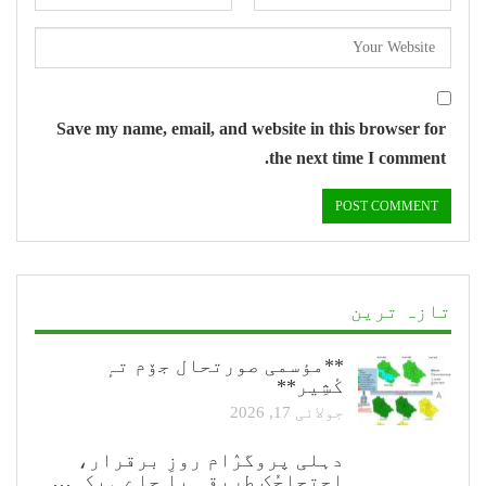
Save my name, email, and website in this browser for
the next time I comment.
تازہ ترین
**مؤسمی صورتحال جۆم تہٕ
کٔشِیر**
جولائی 17, 2026
دہلی پروگرٛام روزِ برقرار،
احتجاجُک طریقہٕ یا جاے ہیکہِ…