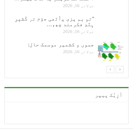
جولائی 16, 2026
"تمِ یم پزی پٲٹھی جۆم تہٕ کٔشیٖرِ
ہٕنٛدِ فکرمند چھِ،…
جولائی 16, 2026
جموں و کشمیر موسمک حال:
جولائی 16, 2026
أزِیُک پیپر