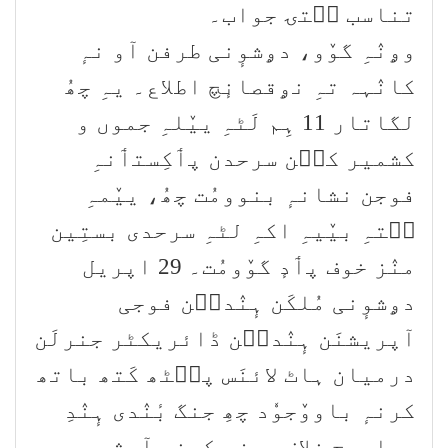
تناسب سۭتۍ جواب۔
وۄنٛہِ گوٚو، دۄشوٕنی طرفن آو نہٕ
کانٛہہ تہِ نۄقصانٕچ اطلاع۔ یہِ چھُ
لگاتار 11 ہِم لَٹہِ ییٚلہِ جموں و
کشمیر کٮ۪ن سرحدن پٲکِستٲنہِ
فوجن نشانہٕ بنوومُت چھُ، ییٚمہِ
سۭتہِ بیٚیہِ اکہِ لٹہِ سرحدی بستِین
منٛز خوف پٲدٕ گوٚومُت۔ 29 اپریل
دۄشوٕنی مُلکَن ہٕنٛدٮ۪ن فوجی
آپریشنَن ہٕنٛدٮ۪ن ڈائریکٹر جنرلَن
درمیان ہاٹ لائنَس پٮ۪ٹھ کَتھ باتھ
کرنہٕ باووٚجوٗد چھِ جنگ بٔنٛدی ہٕنٛدِ
معاہدٕچ خلاف ورزی کرنہٕ آمٕژ۔