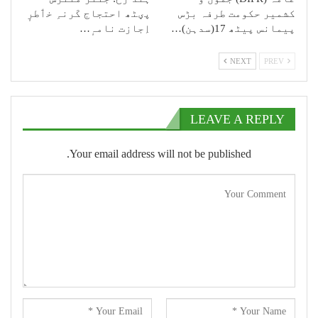
کشمیر حکومت طرفہ بڑس
پؠٹھ احتجاج کَرنہِ خٲطرٕ
پیمانس پیٹھ 17(سدہن)…
اِجازت نامہٕ…
NEXT
PREV
LEAVE A REPLY
Your email address will not be published.