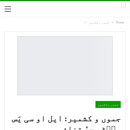
Home
جموں وکشمیر
جموں وکشمیر
جموں و کشمیر: ایل او سی یَس
پٮ۪ٹھ چھُ تناؤ