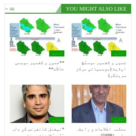
YOU MIGHT ALSO LIKE
All
اداریہ
اداریہ
جموں و کشمیر موسمُچ
**جموں و كشمیر موسمی
اپڈیٹ (موسمیاتی مرکز
حالأت**
سرینگر)
اداریہ
اداریہ
محکمہ اطلاعات و رابطہ
*نیشنل کانفرنس کَرِ دِلہِ
عامہ (DIPR) جموں و
ہُنٛد رُخ: جنتر منترس